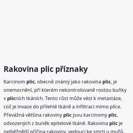
Rakovina
plic
příznaky
Karcinom
plic
, obecně známý jako rakovina
plic
, je
onemocnění, při kterém nekontrolovaně rostou buňky
v
plic
ních tkáních. Tento růst může vést k metastáze,
což je invaze do přilehlé tkáně a infiltraci mimo plíce.
Převážná většina rakoviny
plic
jsou karcinomy
plic
,
odvozených z buněk epitelové tkáně. Rakovina
plic
je
nejběžnější příčina rakoviny, vedoucí ke smrti u mužů.