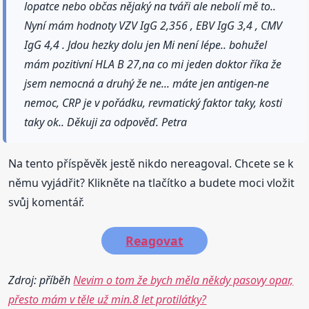
lopatce nebo občas nějaký na tváři ale nebolí mě to..
Nyní mám hodnoty VZV IgG 2,356 , EBV IgG 3,4 , CMV
IgG 4,4 . Jdou hezky dolu jen Mi není lépe.. bohužel
mám pozitivní HLA B 27,na co mi jeden doktor říka že
jsem nemocná a druhý že ne... máte jen antigen-ne
nemoc, CRP je v pořádku, revmatický faktor taky, kosti
taky ok.. Děkuji za odpověď. Petra
Na tento příspěvěk jestě nikdo nereagoval. Chcete se k
němu vyjádřit? Klikněte na tlačítko a budete moci vložit
svůj komentář.
Reagovat
Zdroj: příběh
Nevim o tom že bych měla někdy pasovy opar,
přesto mám v těle už min.8 let protilátky?