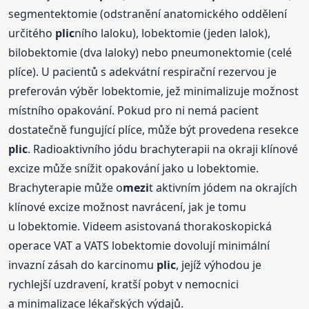
segmentektomie (odstranění anatomického oddělení
určitého
plic
ního laloku), lobektomie (jeden lalok),
bilobektomie (dva laloky) nebo pneumonektomie (celé
plíce). U pacientů s adekvátní respirační rezervou je
preferován výběr lobektomie, jež minimalizuje možnost
místního opakování. Pokud pro ni nemá pacient
dostatečně fungující plíce, může být provedena resekce
plic
. Radioaktivního jódu brachyterapii na okraji klínové
excize může snížit opakování jako u lobektomie.
Brachyterapie může o
mezi
t aktivním jódem na okrajích
klínové excize možnost navrácení, jak je tomu
u lobektomie. Videem asistovaná thorakoskopická
operace VAT a VATS lobektomie dovolují minimální
invazní zásah do karcinomu
plic
, jejíž výhodou je
rychlejší uzdravení, kratší pobyt v nemocnici
a minimalizace lékařských výdajů.