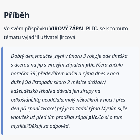
Příběh
Ve svém příspěvku
VIROVÝ ZÁPAL PLIC.
se k tomuto
tématu vyjádřil uživatel Jircová.
Dobrý den,vnouček ,nyní v únoru 3 roky,je ode dneška
s dcerou na jip s virovým zápalem
plic
.Včera začala
horečka 39',předevčírem kašel a rýma,dnes v noci
dušný.Od listopadu skoro 2 měsíce dráždivý
kašel,dětská lékařka dávala jen sirupy na
odkašlání,Rtg neudělala,malý několikrát v noci i přes
den při spaní zvracel,prý je to zadní rýma.Myslím si,že
vnouček už před tím prodělal zápal
plic
.Co si o tom
myslíte?Děkuji za odpověď.