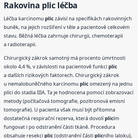
Rakovina
plic
léčba
Léčba karcinomu
plic
závisí na specifikách rakovinných
buněk, na jejich rozšíření v těle a pacientově celkovém
stavu. Běžná léčba zahrnuje chirurgii, chemoterapii
a radioterapii.
Chirurgický zákrok samotný má procento úmrtnosti
okolo 4,4 %, v závislosti na pacientově funkci
plic
a dalších rizikových faktorech. Chirurgický zákrok
u nemalobuněčného karcinomu
plic
omezený na jednu
plíci do stadia IIIA. Ta je hodnocena pomocí zobrazovací
metody (počítačová tomografie, pozitronová emisní
tomografie). U pacienta však musí být přítomna
dostatečná respirační rezerva, která dovolí
plic
ím
fungovat i po odstranění části tkáně. Procedura
obsahuje resekci
plic
(odstranění části
plic
ního laloku),