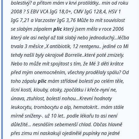
bolestivý? a přitom mám v krvi protilátky.. min od roku
2008 ? S EBV VCA IgG 18,0+, CMV IgG 128,4, HSV 1
IgG 7,21 a Var.zoster IgG 3,76 Může to mít souvislost
se slabým zápalem
plic
který jsem měla v roce 2006
který ale asi nebyl až tak slabý nebo jednoduchý...léčba
trvala 3 měsíce ,X antibiotik, 12 rentgenu.. jediné co Mi
tehdy našli byly okrajově Borrelie..které poté zmizely.
Nebo to může mít spojitost s tím, že Mé 3 děti krátce
před mým onemocněním, všechny prodělaly spálu? Od
toho zápalu
plic
mám střídavé bolesti po celém těle,
lícní kosti, klouby, otoky, zpočátku i křeče-nyní ne,
únava, ztuhlost, bolesti nohou...Krevní hodnoty
leukocytu, trombocytu a alp, hematokrit.. mám stále
mírně sníženy-. už 10 let.. podle lékařu to asi není
důležité... nesnáším sebemenší chlad. Občas hlavně
přes zimu mi naskakuji ojedinělé pupínky na jedné