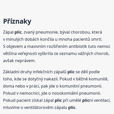
Příznaky
Zápal
plic
, zvaný pneumonie, býval chorobou, která
v minulých dobách končila u mnoha pacientů smrtí.
S objevem a masivním rozšířením antibiotik tuto nemoc
většina veřejnosti vyškrtla ze seznamu vážných chorob,
avšak neprávem.
Základní druhy infekčních zápalů
plic
se dělí podle
toho, kde se dotyčný nakazil. Pokud v běžné komunitě,
doma nebo v práci, pak jde o komunitní pneumonii.
Pokud v nemocnici, jde o nosokomiální pneumonii.
Pokud pacient získal zápal
plic
při umělé
plic
ní ventilaci,
mluvíme o ventilátorovém zápalu
plic
.