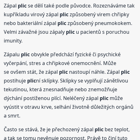
Zápal
plic
se dělí také podle původce. Rozeznáváme tak
kupříkladu virový zápal
plic
způsobený virem chřipky
nebo bakteriální zápal
plic
způsobený pneumokokem.
Velmi závažné jsou zápaly
plic
u pacientů s poruchou
imunity.
Zápalu
plic
obvykle předchází fyzické či psychické
vyčerpání, stres a chřipkové onemocnění. Může
se ovšem stát, že zápal
plic
nastoupí náhle. Zápal
plic
postihuje
plic
ní sklípky. Sklípky se vyplňují zánětlivou
tekutinou, která znesnadňuje nebo znemožňuje
dýchání postiženou plící. Neléčený zápal
plic
může
vyústit v otravu krve, selhání životně důležitých orgánů
a smrt.
Často se stává, že je přechozený zápal
plic
bez teplot,
a tak se tomu nevěnuje pozornost. Právě to činí tuto