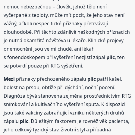
nemoc nebezpečnou – člověk, jehož tělo není
vyčerpané z teploty, může mít pocit, že jeho stav není
vážný, ačkoli nespecifické příznaky přetrvávají
dlouhodobě. Při těchto zdánlivě neškodných příznacích
je nutná okamžitá návštěva u lékaře. Klinické projevy
onemocnění jsou velmi chudé, ani lékař
s fonendoskopem při vyšetření nezjistí zápal
plic
, ten
se potvrdí pouze při RTG vyšetření.
Mezi
příznaky přechozeného zápalu
plic
patří kašel,
bolest na prsou, obtíže při dýchání, noční pocení.
Diagnóza bývá stanovena zejména prostřednictvím RTG
snímkování a kultivačního vyšetření sputa. K dispozici
jsou také vakcíny zabraňující vzniku některých druhů
zápalu
plic
. Důležitým faktorem je rovněž věk pacienta,
jeho celkový fyzický stav, životní styl a případná