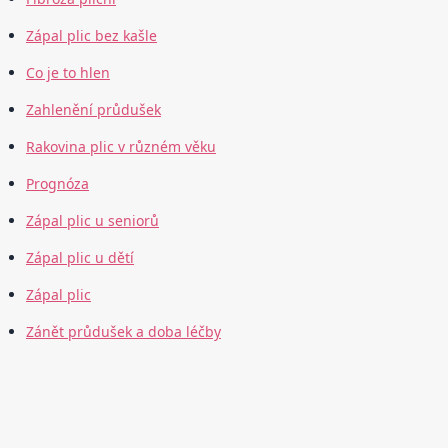
Zápal plic bez kašle
Co je to hlen
Zahlenění průdušek
Rakovina plic v různém věku
Prognóza
Zápal plic u seniorů
Zápal plic u dětí
Zápal plic
Zánět průdušek a doba léčby