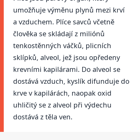
umožňuje výměnu plynů mezi krví
a vzduchem. Plíce savců včetně
člověka se skládají z miliónů
tenkostěnných váčků, plicních
sklípků, alveol, jež jsou opředeny
krevními kapilárami. Do alveol se
dostává vzduch, kyslík difunduje do
krve v kapilárách, naopak oxid
uhličitý se z alveol při výdechu
dostává z těla ven.