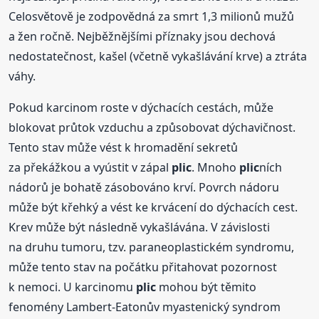
Celosvětově je zodpovědná za smrt 1,3 milionů mužů
a žen ročně. Nejběžnějšími příznaky jsou dechová
nedostatečnost, kašel (včetně vykašlávání krve) a ztráta
váhy.
Pokud karcinom roste v dýchacích cestách, může
blokovat průtok vzduchu a způsobovat dýchavičnost.
Tento stav může vést k hromadění sekretů
za překážkou a vyústit v zápal
plic
. Mnoho
plic
ních
nádorů je bohatě zásobováno krví. Povrch nádoru
může být křehký a vést ke krvácení do dýchacích cest.
Krev může být následně vykašlávána. V závislosti
na druhu tumoru, tzv. paraneoplastickém syndromu,
může tento stav na počátku přitahovat pozornost
k nemoci. U karcinomu
plic
mohou být těmito
fenomény Lambert-Eatonův myastenický syndrom