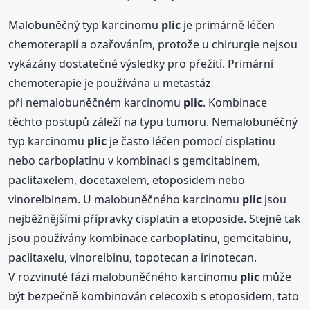
Malobuněčný typ karcinomu
plic
je primárně léčen
chemoterapií a ozařováním, protože u chirurgie nejsou
vykázány dostatečné výsledky pro přežití. Primární
chemoterapie je používána u metastáz
při nemalobuněčném karcinomu
plic
. Kombinace
těchto postupů záleží na typu tumoru. Nemalobuněčný
typ karcinomu
plic
je často léčen pomocí cisplatinu
nebo carboplatinu v kombinaci s gemcitabinem,
paclitaxelem, docetaxelem, etoposidem nebo
vinorelbinem. U malobuněčného karcinomu
plic
jsou
nejběžnějšími přípravky cisplatin a etoposide. Stejně tak
jsou používány kombinace carboplatinu, gemcitabinu,
paclitaxelu, vinorelbinu, topotecan a irinotecan.
V rozvinuté fázi malobuněčného karcinomu
plic
může
být bezpečně kombinován celecoxib s etoposidem, tato