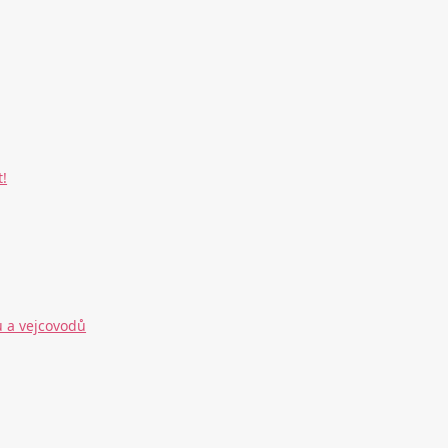
!
ů a vejcovodů