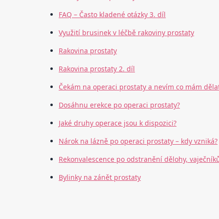
FAQ – Často kladené otázky 3. díl
Využití brusinek v léčbě rakoviny prostaty
Rakovina prostaty
Rakovina prostaty 2. díl
Čekám na operaci prostaty a nevím co mám dělat
Dosáhnu erekce po operaci prostaty?
Jaké druhy operace jsou k dispozici?
Nárok na lázně po operaci prostaty – kdy vzniká?
Rekonvalescence po odstranění dělohy, vaječník
Bylinky na zánět prostaty