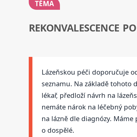
TÉMA
REKONVALESCENCE PO
Lázeňskou péči doporučuje od
seznamu. Na základě tohoto do
lékař, předloží návrh na láze
nemáte nárok na léčebný pobyt
na lázně dle diagnózy. Máme p
o dospělé.