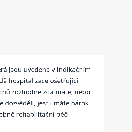
erá jsou uvedena v Indikačním
ě hospitalizace ošetřující
5 dnů rozhodne zda máte, nebo
 dozvěděli, jestli máte nárok
bně rehabilitační péči