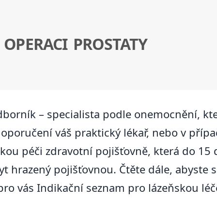
 OPERACI PROSTATY
borník – specialista podle onemocnění, kt
poručení váš praktický lékař, nebo v případ
ňskou péči zdravotní pojišťovně, která do 1
 hrazený pojišťovnou. Čtěte dále, abyste se
ro vás Indikační seznam pro lázeňskou léče