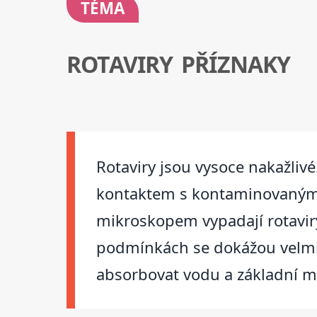
TÉMA
ROTAVIRY PŘÍZNAKY
Rotaviry jsou vysoce nakažlivé
kontaktem s kontaminovanými 
mikroskopem vypadají rotaviry
podmínkách se dokážou velmi r
absorbovat vodu a základní mi