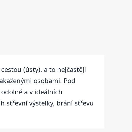
estou (ústy), a to nejčastěji
 nakaženými osobami. Pod
 odolné a v ideálních
 střevní výstelky, brání střevu