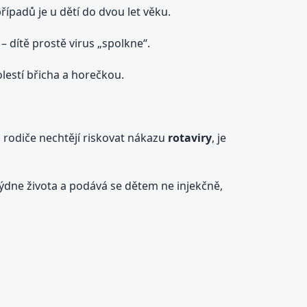
ípadů je u dětí do dvou let věku.
– dítě prostě virus „spolkne“.
lestí břicha a horečkou.
rodiče nechtějí riskovat nákazu
rotaviry
, je
týdne života a podává se dětem ne injekčně,