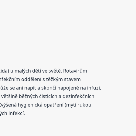
da) u malých dětí ve světě. Rotavirům
 infekčním oddělení s těžkým stavem
že se ani napít a skončí napojené na infuzi,
 většině běžných čisticích a dezinfekčních
výšená hygienická opatření (mytí rukou,
ch infekcí.