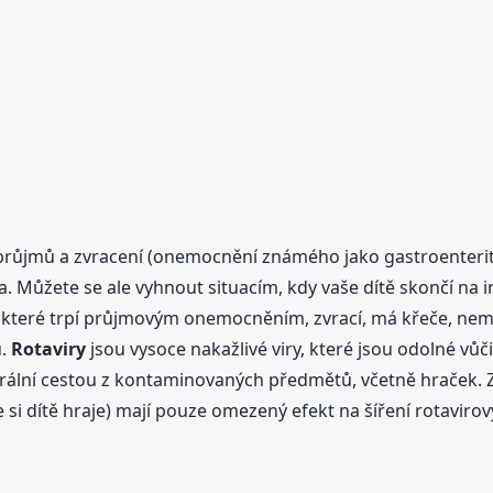
 průjmů a zvracení (onemocnění známého jako gastroenteriti
a. Můžete se ale vyhnout situacím, kdy vaše dítě skončí na
ě, které trpí průjmovým onemocněním, zvrací, má křeče, nemů
u.
Rotaviry
jsou vysoce nakažlivé viry, které jsou odolné vůči
ální cestou z kontaminovaných předmětů, včetně hraček. Z
si dítě hraje) mají pouze omezený efekt na šíření rotavirový