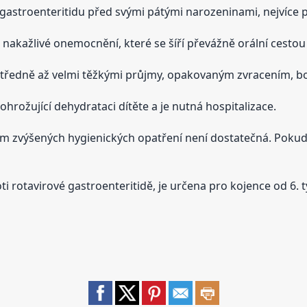
gastroenteritidu před svými pátými narozeninami, nejvíce př
 nakažlivé onemocnění, které se šíří převážně orální cestou 
středně až velmi těžkými průjmy, opakovaným zvracením, bo
ohrožující dehydrataci dítěte a je nutná hospitalizace.
 zvýšených hygienických opatření není dostatečná. Pokud 
i rotavirové gastroenteritidě, je určena pro kojence od 6. 