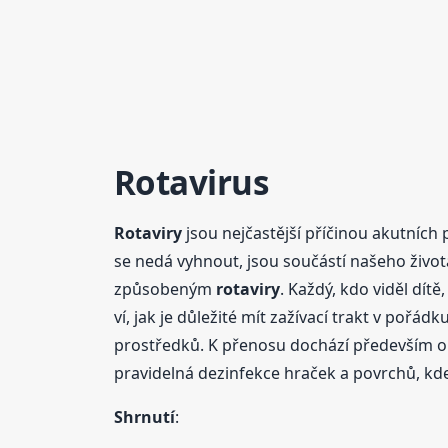
Rotavirus
Rotaviry
jsou nejčastější příčinou akutních
se nedá vyhnout, jsou součástí našeho život
způsobeným
rotaviry
. Každý, kdo viděl dít
ví, jak je důležité mít zažívací trakt v pořádk
prostředků. K přenosu dochází především or
pravidelná dezinfekce hraček a povrchů, kde 
Shrnutí
: