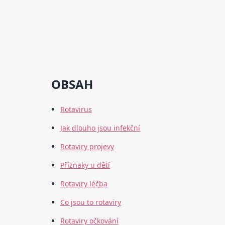
OBSAH
Rotavirus
Jak dlouho jsou infekční
Rotaviry projevy
Příznaky u dětí
Rotaviry léčba
Co jsou to rotaviry
Rotaviry očkování