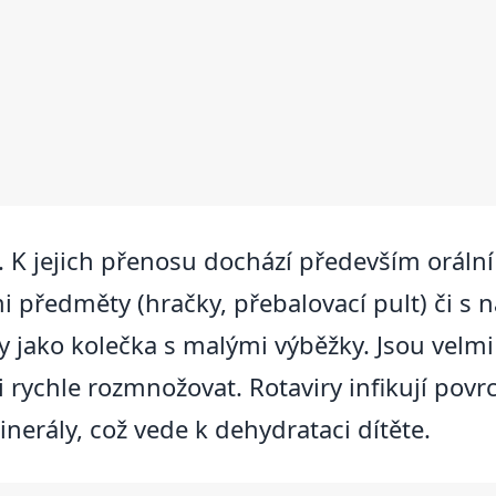
. K jejich přenosu dochází především orální c
předměty (hračky, přebalovací pult) či s
 jako kolečka s malými výběžky. Jsou velmi
ychle rozmnožovat. Rotaviry infikují povrch
nerály, což vede k dehydrataci dítěte.