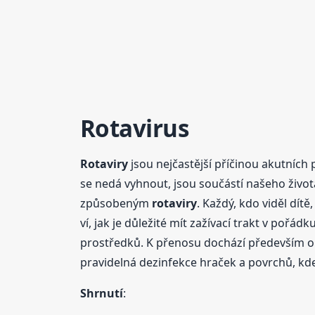
Rotavirus
Rotaviry
jsou nejčastější příčinou akutních
se nedá vyhnout, jsou součástí našeho život
způsobeným
rotaviry
. Každý, kdo viděl dít
ví, jak je důležité mít zažívací trakt v pořádk
prostředků. K přenosu dochází především or
pravidelná dezinfekce hraček a povrchů, kde 
Shrnutí
: