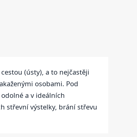
estou (ústy), a to nejčastěji
 nakaženými osobami. Pod
 odolné a v ideálních
 střevní výstelky, brání střevu