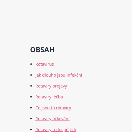
OBSAH
Rotavirus
Jak dlouho jsou infekční
Rotaviry projevy
Rotaviry léčba
Co jsou to rotaviry
Rotaviry očkování
Rotaviry u dospělých