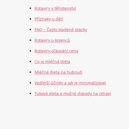
Rotaviry v těhotenství
Příznaky u dětí
FAQ – Často kladené otázky
Rotaviry u kojenců
Rotaviry očkování cena
Co je mléčná dieta
Mléčná dieta na hubnutí
Vedlejší účinky a jak je minimalizovat
Tuková dieta a možné dopady na zdraví