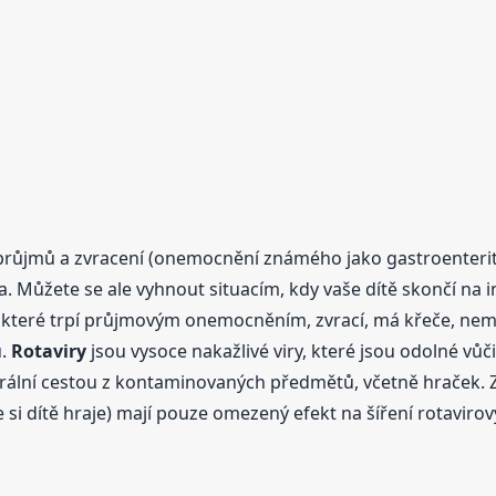
 průjmů a zvracení (onemocnění známého jako gastroenteriti
a. Můžete se ale vyhnout situacím, kdy vaše dítě skončí na
ě, které trpí průjmovým onemocněním, zvrací, má křeče, nemů
u.
Rotaviry
jsou vysoce nakažlivé viry, které jsou odolné vůči
ální cestou z kontaminovaných předmětů, včetně hraček. Z
si dítě hraje) mají pouze omezený efekt na šíření rotavirový