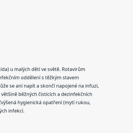
da) u malých dětí ve světě. Rotavirům
 infekčním oddělení s těžkým stavem
že se ani napít a skončí napojené na infuzi,
 většině běžných čisticích a dezinfekčních
výšená hygienická opatření (mytí rukou,
ch infekcí.