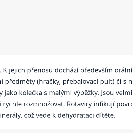
. K jejich přenosu dochází především orální c
předměty (hračky, přebalovací pult) či s
 jako kolečka s malými výběžky. Jsou velmi
ychle rozmnožovat. Rotaviry infikují povrch
nerály, což vede k dehydrataci dítěte.