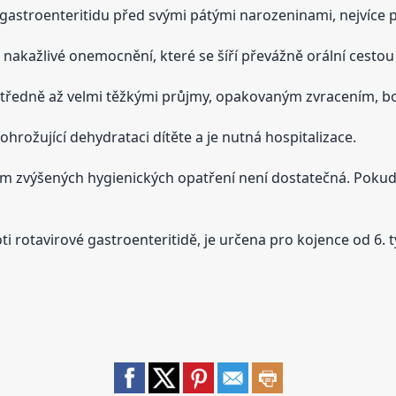
gastroenteritidu před svými pátými narozeninami, nejvíce př
 nakažlivé onemocnění, které se šíří převážně orální cestou 
středně až velmi těžkými průjmy, opakovaným zvracením, bo
ohrožující dehydrataci dítěte a je nutná hospitalizace.
 zvýšených hygienických opatření není dostatečná. Pokud 
i rotavirové gastroenteritidě, je určena pro kojence od 6. 