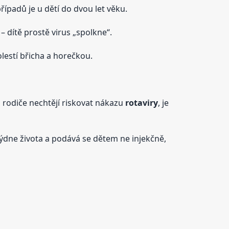
ípadů je u dětí do dvou let věku.
– dítě prostě virus „spolkne“.
lestí břicha a horečkou.
rodiče nechtějí riskovat nákazu
rotaviry
, je
týdne života a podává se dětem ne injekčně,