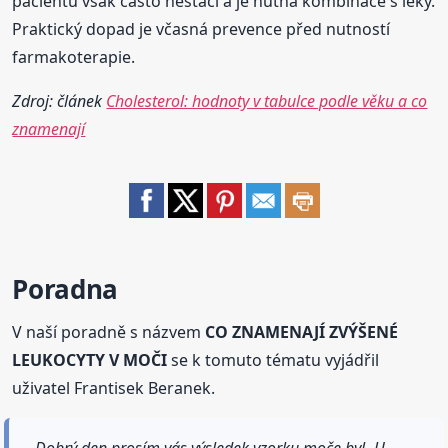
pacientů však často nestačí a je nutná kombinace s léky.
Praktický dopad je včasná prevence před nutností
farmakoterapie.
Zdroj: článek
Cholesterol: hodnoty v tabulce podle věku a co
znamenají
Poradna
V naší poradně s názvem
CO ZNAMENAJÍ ZVÝŠENÉ
LEUKOCYTY V MOČI
se k tomuto tématu vyjádřil
uživatel Frantisek Beranek.
Dobrý den,prosím vás výsledek vzorku moče byl- U