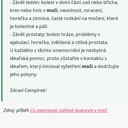
- Zánět ledvin: bolest v dolní části zad nebo břicha,
krev nebo hnis v
moči
, nevolnost, zvracení,
horečka a zimnice, časté nutkání na močení, které
je bolestivé a pálí.
- Zánět prostaty: bolest hráze, problémy s
ejakulací, horečka, zvětšená a citlivá prostata.
U každého z těchto onemocnění je nezbytná
lékařská pomoc, proto zůstaňte v kontaktu s
lékařem, který inicioval vyšetření
moči
a dodržujte
jeho pokyny.
Zdraví Cempírek!
Zdroj: příběh
Co znamenají zvýšené leukocyty v moči