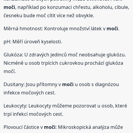
moči
, například po konzumaci chřestu, alkoholu, cibule,
česneku bude moč cítit více než obvykle.
Měrná hmotnost: Kontroluje množství látek v
moči
.
pH: Měří úroveň kyselosti.
Glukóza: U zdravých jedinců moč neobsahuje glukózu.
Nicméně u osob trpících cukrovkou prochází glukóza
močí.
Dusitany: Jsou přítomny v
moči
u osob s diagnózou
infekce močových cest.
Leukocyty: Leukocyty můžeme pozorovat u osob, které
trpí infekcí močových cest.
Plovoucí částice v
moči
: Mikroskopická analýza může