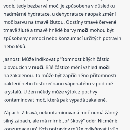
vodě, tedy bezbarvá moč, je způsobena v důsledku
nadměrné hydratace, u dehydratace naopak změní
moč barvu na tmavě žlutou. Odstíny tmavě červené,
tmavě žluté a tmavě hnědé barvy
moči
mohou být
způsobeny nemocí nebo konzumací určitých potravin
nebo léků.
Jasnost: Může indikovat přítomnost bílých částic
plovoucích v
moči
. Bílé částice mění vzhled
moči
na zakalenou. To může být zapříčiněno přítomnosti
bakterií nebo fosforečnanu vápenatého v podobě
krystalů. U žen někdy může výtok z pochvy
kontaminovat moč, která pak vypadá zakaleně.
Zápach: Zdravá, nekontaminovaná moč nemá žádný
silný zápach, ale má mírně „oříškový“ odér. Nicméně
konzumace určitých potraviny může ovlivňovat i vůni