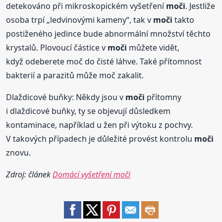
detekováno při mikroskopickém vyšetření
moči
. Jestliže
osoba trpí „ledvinovými kameny“, tak v
moči
takto
postiženého jedince bude abnormální množství těchto
krystalů. Plovoucí částice v
moči
můžete vidět,
když odeberete moč do čisté láhve. Také přítomnost
bakterií a parazitů může moč zakalit.
Dlaždicové buňky: Někdy jsou v
moči
přítomny
i dlaždicové buňky, ty se objevují důsledkem
kontaminace, například u žen při výtoku z pochvy.
V takových případech je důležité provést kontrolu
moči
znovu.
Zdroj: článek
Domácí vyšetření moči