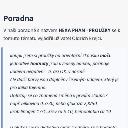
Poradna
V naší poradně s názvem
HEXA PHAN - PROUŽKY
se k
tomuto tématu vyjádřil uživatel Oldrich krejci.
koupil jsem si proužky na orientační zkoušku
moči
.
Jednotlivé
hodnoty
jsou uvedeny barvou, počínaje
údajem negativní - tj. asi OK, v normě.
Ale další barvy jsou doplněny číselným údajem, který je
pro laika tajemno.
Dotazuji se co znamená změna v prvním sloupci?
např. bílkovina 0,3/30, nebo glukoza 2,8/50,
urobilinogen 17/1, krev ca 5-10, hemoglobin ca 10
U glukozy jako diabetika mám z odběru krve hodnotu