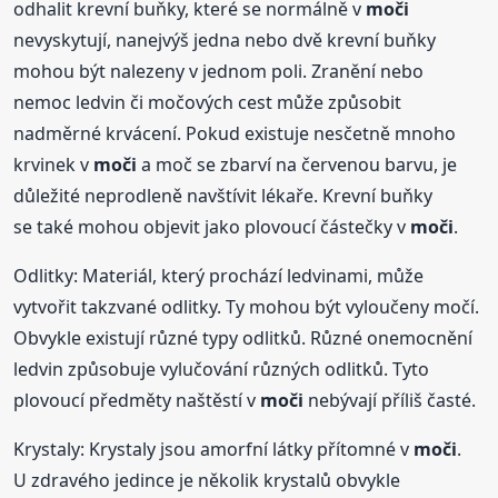
odhalit krevní buňky, které se normálně v
moči
nevyskytují, nanejvýš jedna nebo dvě krevní buňky
mohou být nalezeny v jednom poli. Zranění nebo
nemoc ledvin či močových cest může způsobit
nadměrné krvácení. Pokud existuje nesčetně mnoho
krvinek v
moči
a moč se zbarví na červenou barvu, je
důležité neprodleně navštívit lékaře. Krevní buňky
se také mohou objevit jako plovoucí částečky v
moči
.
Odlitky: Materiál, který prochází ledvinami, může
vytvořit takzvané odlitky. Ty mohou být vyloučeny močí.
Obvykle existují různé typy odlitků. Různé onemocnění
ledvin způsobuje vylučování různých odlitků. Tyto
plovoucí předměty naštěstí v
moči
nebývají příliš časté.
Krystaly: Krystaly jsou amorfní látky přítomné v
moči
.
U zdravého jedince je několik krystalů obvykle