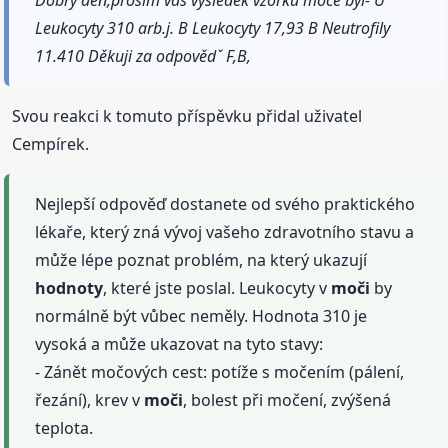
Leukocyty 310 arb.j. B Leukocyty 17,93 B Neutrofily
11.410 Děkuji za odpovědˇ F,B,
Svou reakci k tomuto příspěvku přidal uživatel
Cempírek.
Nejlepší odpověď dostanete od svého praktického
lékaře, který zná vývoj vašeho zdravotního stavu a
může lépe poznat problém, na který ukazují
hodnoty
, které jste poslal. Leukocyty v
moči
by
normálně být vůbec neměly. Hodnota 310 je
vysoká a může ukazovat na tyto stavy:
- Zánět močových cest: potíže s močením (pálení,
řezání), krev v
moči
, bolest při močení, zvýšená
teplota.