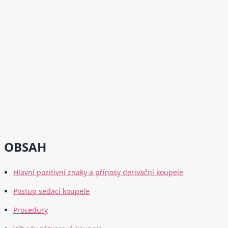
OBSAH
Hlavní pozitivní znaky a přínosy derivační koupele
Postup sedací koupele
Procedury