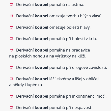
Derivační
koupel
pomáhá na astma.
Derivační
koupel
omezuje tvorbu bílých vlasů.
Derivační
koupel
omezuje bolesti hlavy.
Derivační
koupel
pomáhá při bolesti v krku.
Derivační
koupel
pomáhá na bradavice
na ploskách nohou a na výrůstky na kůži.
Derivační
koupel
pomáhá při drogové závislosti.
Derivační
koupel
léčí ekzémy a lišej v obličeji
a někdy i lupénku.
Derivační
koupel
pomáhá při inkontinenci moči.
Derivační
koupel
pomáhá při nespavosti.