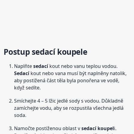
Postup
sedací
koupel
e
Naplňte
sedací
kout nebo vanu teplou vodou.
Sedací
kout nebo vana musí být naplněny natolik,
aby postižená část těla byla ponořena ve vodě,
když sedíte.
Smíchejte 4 – 5 lžic jedlé sody s vodou. Důkladně
zamíchejte vodu, aby se rozpustila všechna jedlá
soda.
Namočte postiženou oblast v
sedací
koupel
i.