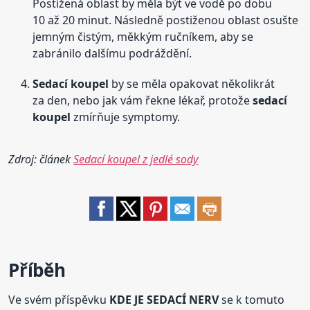
Postižená oblast by měla být ve vodě po dobu
10 až 20 minut. Následně postiženou oblast osušte
jemným čistým, měkkým ručníkem, aby se
zabránilo dalšímu podráždění.
Sedací
koupel
by se měla opakovat několikrát
za den, nebo jak vám řekne lékař, protože
sedací
koupel
zmírňuje symptomy.
Zdroj: článek
Sedací koupel z jedlé sody
Příběh
Ve svém příspěvku
KDE JE SEDACÍ NERV
se k tomuto