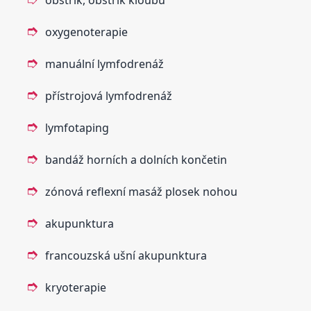
obstřik, obstřik kloubů
oxygenoterapie
manuální lymfodrenáž
přístrojová lymfodrenáž
lymfotaping
bandáž horních a dolních končetin
zónová reflexní masáž plosek nohou
akupunktura
francouzská ušní akupunktura
kryoterapie