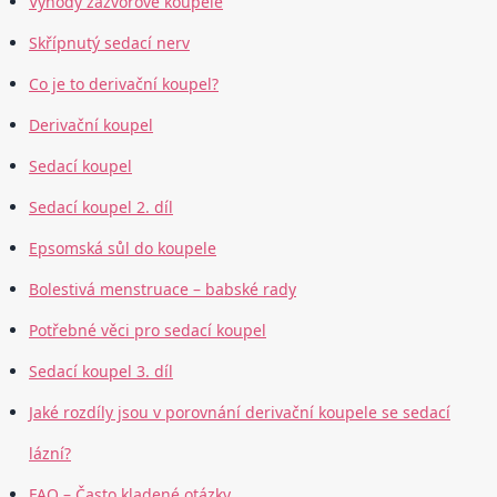
Výhody zázvorové koupele
Skřípnutý sedací nerv
Co je to derivační koupel?
Derivační koupel
Sedací koupel
Sedací koupel 2. díl
Epsomská sůl do koupele
Bolestivá menstruace – babské rady
Potřebné věci pro sedací koupel
Sedací koupel 3. díl
Jaké rozdíly jsou v porovnání derivační koupele se sedací
lázní?
FAQ – Často kladené otázky