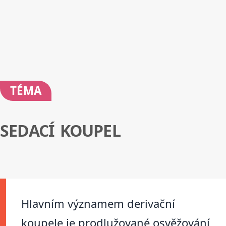
TÉMA
SEDACÍ KOUPEL
Hlavním významem derivační
koupele je prodlužované osvěžování