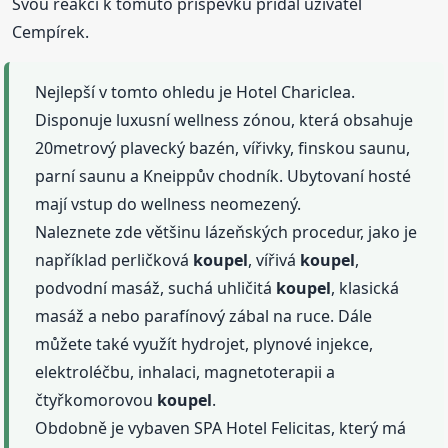
Svou reakci k tomuto příspěvku přidal uživatel
Cempírek.
Nejlepší v tomto ohledu je Hotel Chariclea.
Disponuje luxusní wellness zónou, která obsahuje
20metrový plavecký bazén, vířivky, finskou saunu,
parní saunu a Kneippův chodník. Ubytovaní hosté
mají vstup do wellness neomezený.
Naleznete zde většinu lázeňských procedur, jako je
například perličková
koupel
, vířivá
koupel
,
podvodní masáž, suchá uhličitá
koupel
, klasická
masáž a nebo parafínový zábal na ruce. Dále
můžete také využít hydrojet, plynové injekce,
elektroléčbu, inhalaci, magnetoterapii a
čtyřkomorovou
koupel
.
Obdobně je vybaven SPA Hotel Felicitas, který má