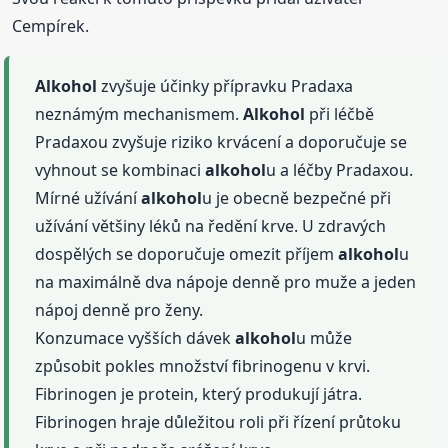
Cempírek.
Alkohol
zvyšuje účinky přípravku Pradaxa
neznámým mechanismem.
Alkohol
při léčbě
Pradaxou zvyšuje riziko krvácení a doporučuje se
vyhnout se kombinaci
alkohol
u a léčby Pradaxou.
Mírné užívání
alkohol
u je obecně bezpečné při
užívání většiny léků na ředění krve. U zdravých
dospělých se doporučuje omezit příjem
alkohol
u
na maximálně dva nápoje denně pro muže a jeden
nápoj denně pro ženy.
Konzumace vyšších dávek
alkohol
u může
způsobit pokles množství fibrinogenu v krvi.
Fibrinogen je protein, který produkují játra.
Fibrinogen hraje důležitou roli při řízení průtoku