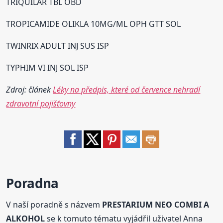
TRIQUILAR TBL OBD
TROPICAMIDE OLIKLA 10MG/ML OPH GTT SOL
TWINRIX ADULT INJ SUS ISP
TYPHIM VI INJ SOL ISP
Zdroj: článek
Léky na předpis, které od července nehradí
zdravotní pojišťovny
Poradna
V naší poradně s názvem
PRESTARIUM NEO COMBI A
ALKOHOL
se k tomuto tématu vyjádřil uživatel Anna