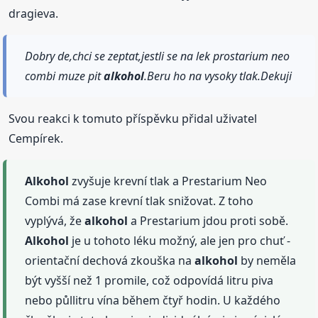
dragieva.
Dobry de,chci se zeptat,jestli se na lek prostarium neo
combi muze pit
alkohol
.Beru ho na vysoky tlak.Dekuji
Svou reakci k tomuto příspěvku přidal uživatel
Cempírek.
Alkohol
zvyšuje krevní tlak a Prestarium Neo
Combi má zase krevní tlak snižovat. Z toho
vyplývá, že
alkohol
a Prestarium jdou proti sobě.
Alkohol
je u tohoto léku možný, ale jen pro chuť -
orientační dechová zkouška na
alkohol
by neměla
být vyšší než 1 promile, což odpovídá litru piva
nebo půllitru vína během čtyř hodin. U každého