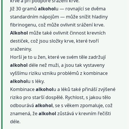
krve a při podpoře srážení krve.
Již 30 gramů
alkohol
u — rovnající se dvěma
standardním nápojům — může snížit hladiny
fibrinogenu, což může ovlivnit srážení krve.
Alkohol
může také ovlivnit činnost krevních
destiček, což jsou složky krve, které tvoří
sraženiny.
Horší je to u žen, které ve svém těle zadržují
alkohol
déle než muži, a jsou tak vystaveny
vyššímu riziku vzniku problémů z kombinace
alkohol
u s léky.
Kombinace
alkohol
u a léků také přináší zvýšené
riziko pro starší dospělé. Rychlost, s jakou tělo
odbourává
alkohol
, se s věkem zpomaluje, což
znamená, že
alkohol
zůstává v krevním řečišti
déle.