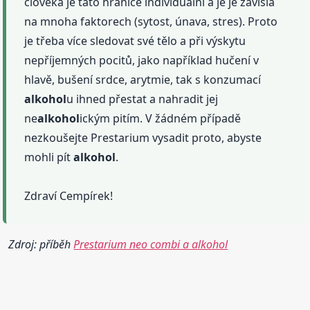
člověka je tato hranice individuální a je je závislá
na mnoha faktorech (sytost, únava, stres). Proto
je třeba více sledovat své tělo a při výskytu
nepříjemných pocitů, jako například hučení v
hlavě, bušení srdce, arytmie, tak s konzumací
alkohol
u ihned přestat a nahradit jej
ne
alkohol
ickým pitím. V žádném případě
nezkoušejte Prestarium vysadit proto, abyste
mohli pít
alkohol
.
Zdraví Cempírek!
Zdroj: příběh
Prestarium neo combi a alkohol