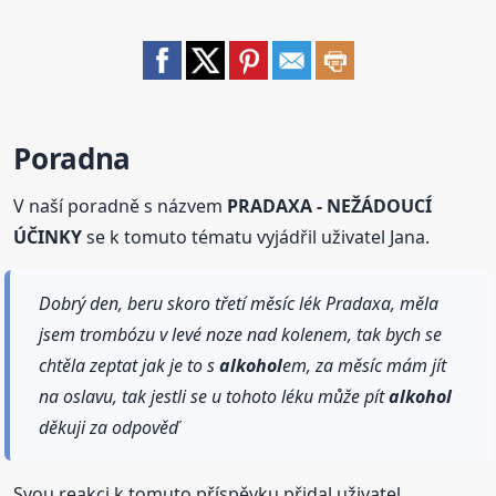
Poradna
V naší poradně s názvem
PRADAXA - NEŽÁDOUCÍ
ÚČINKY
se k tomuto tématu vyjádřil uživatel Jana.
Dobrý den, beru skoro třetí měsíc lék Pradaxa, měla
jsem trombózu v levé noze nad kolenem, tak bych se
chtěla zeptat jak je to s
alkohol
em, za měsíc mám jít
na oslavu, tak jestli se u tohoto léku může pít
alkohol
děkuji za odpověď
Svou reakci k tomuto příspěvku přidal uživatel