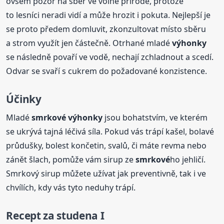
ovšem pozor na sběr ve volné přírodě, protože
to lesníci neradi vidí a může hrozit i pokuta. Nejlepší je
se proto předem domluvit, zkonzultovat místo sběru
a strom využít jen částečně. Otrhané mladé
výhonky
se následně povaří ve vodě, nechají zchladnout a scedí.
Odvar se svaří s cukrem do požadované konzistence.
Účinky
Mladé
smrkové
výhonky
jsou bohatstvím, ve kterém
se ukrývá tajná léčivá síla. Pokud vás trápí kašel, bolavé
průdušky, bolest končetin, svalů, či máte revma nebo
zánět šlach, pomůže vám sirup ze
smrkové
ho jehličí.
Smrkový sirup můžete užívat jak preventivně, tak i ve
chvílích, kdy vás tyto neduhy trápí.
Recept za studena I