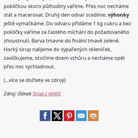
pokličkou skoro půlhodiny vaříme. Přes noc necháme
stát a macerovat. Druhý den odvar scedíme,
výhonky
ještě vymačkáme. Do odvaru přidáme 1 kg cukru a bez
pokličky vaříme za častého míchání do požadovaného
zhoustnutí. Barva tmavne do finální tmavě zelené.
Horký sirup nalijeme do vypařených skleniček,
zavíčkujeme, otočíme dnem vzhůru a necháme opět
přes noc vychladnout.
(...více se dočtete ve zdroji)
Zdroj: článek
Sirup z jehličí