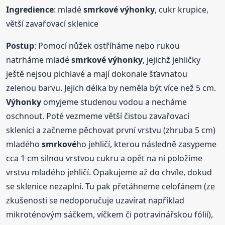
Ingredience
: mladé
smrkové
výhonky
, cukr krupice,
větší zavařovací sklenice
Postup
: Pomocí nůžek ostříháme nebo rukou
natrháme mladé
smrkové
výhonky
, jejichž jehličky
ještě nejsou pichlavé a mají dokonale šťavnatou
zelenou barvu. Jejich délka by neměla být více než 5 cm.
Výhonky
omyjeme studenou vodou a necháme
oschnout. Poté vezmeme větší čistou zavařovací
sklenici a začneme pěchovat první vrstvu (zhruba 5 cm)
mladého
smrkové
ho jehličí, kterou následně zasypeme
cca 1 cm silnou vrstvou cukru a opět na ni položíme
vrstvu mladého jehličí. Opakujeme až do chvíle, dokud
se sklenice nezaplní. Tu pak přetáhneme celofánem (ze
zkušenosti se nedoporučuje uzavírat například
mikroténovým sáčkem, víčkem či potravinářskou fólií),