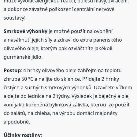
může vyvolat alergickou reakci, bolesti hlavy, zvracení,
a dokonce závažné poškození centrální nervové
soustavy!
Smrkové
výhonky
je možné použít na ovonění
a nasáknutí jejich síly a zdraví do extra panenského
olivového oleje, kterým pak ozvláštníte jakékoli
gurmánské jídlo.
Postup
: 4 hrnky olivového oleje zahřejte na teplotu
zhruba 50 °C a nalijte do sklenice. Přidejte 2 hrnky
čistých a suchých smrkových výhonků. Uzavřete víčkem
a dejte do lednice na 2 týdny. Výsledek je báječný a olej
voní jako kořeněná bylinková zálivka, kterou lze použít
do salátů, na chleba, na výrobu domácí majonézy
a podobně.
Účinky rostliny
: