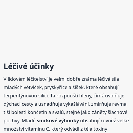
Léčivé účinky
V lidovém léčitelství je velmi dobře známa léčivá síla
mladých větviček, pryskyřice a šišek, které obsahují
terpentýnovou silici. Ta rozpouští hleny, čímž uvolňuje
dýchací cesty a usnadňuje vykašlávání, zmírňuje revma,
tiší bolesti končetin a svalů, stejně jako záněty šlachové
pochvy. Mladé
smrkové
výhonky
obsahují rovněž velké
množství vitamínu C, který odvádí z těla toxiny