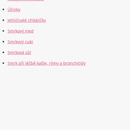
Účinky
Jehličnaté chlebíčky
Smrkový med
Smrkový cukr
Smrková sůl
Smrk při léčbě kašle, rýmy a bronchitidy