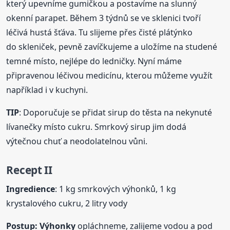
který upevníme gumičkou a postavíme na slunný
okenní parapet. Během 3 týdnů se ve sklenici tvoří
léčivá hustá šťáva. Tu slijeme přes čisté plátýnko
do skleniček, pevně zavíčkujeme a uložíme na studené
temné místo, nejlépe do ledničky. Nyní máme
připravenou léčivou medicínu, kterou můžeme využít
například i v kuchyni.
TIP
: Doporučuje se přidat sirup do těsta na nekynuté
lívanečky místo cukru. Smrkový sirup jim dodá
výtečnou chuť a neodolatelnou vůni.
Recept II
Ingredience
: 1 kg smrkových výhonků, 1 kg
krystalového cukru, 2 litry vody
Postup:
Výhonky
opláchneme, zalijeme vodou a pod