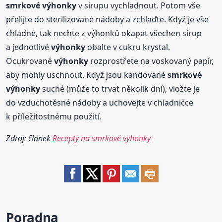
smrkové
výhonky
v sirupu vychladnout. Potom vše
přelijte do sterilizované nádoby a zchlaďte. Když je vše
chladné, tak nechte z výhonků okapat všechen sirup
a jednotlivé
výhonky
obalte v cukru krystal.
Ocukrované
výhonky
rozprostřete na voskovaný papír,
aby mohly uschnout. Když jsou kandované
smrkové
výhonky
suché (může to trvat několik dní), vložte je
do vzduchotěsné nádoby a uchovejte v chladničce
k příležitostnému použití.
Zdroj: článek
Recepty na smrkové výhonky
Poradna