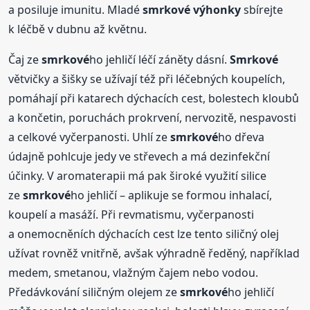
a posiluje imunitu. Mladé
smrkové
výhonky
sbírejte
k léčbě v dubnu až květnu.
Čaj ze
smrkové
ho jehličí léčí záněty dásní.
Smrkové
větvičky a šišky se užívají též při léčebných koupelích,
pomáhají při katarech dýchacích cest, bolestech kloubů
a končetin, poruchách prokrvení, nervozitě, nespavosti
a celkové vyčerpanosti. Uhlí ze
smrkové
ho dřeva
údajně pohlcuje jedy ve střevech a má dezinfekční
účinky. V aromaterapii má pak široké využití silice
ze
smrkové
ho jehličí – aplikuje se formou inhalací,
koupelí a masáží. Při revmatismu, vyčerpanosti
a onemocněních dýchacích cest lze tento siličný olej
užívat rovněž vnitřně, avšak výhradně ředěný, například
medem, smetanou, vlažným čajem nebo vodou.
Předávkování siličným olejem ze
smrkové
ho jehličí