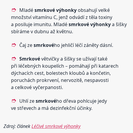
Mladé
smrkové
výhonky
obsahují velké
množství vitamínu C, jenž odvádí z těla toxiny
a posiluje imunitu. Mladé
smrkové
výhonky
a šišky
sbíráme v dubnu až květnu.
Čaj ze
smrkové
ho jehličí léčí záněty dásní.
Smrkové
větvičky a šišky se užívají také
při léčebných koupelích – pomáhají při katarech
dýchacích cest, bolestech kloubů a končetin,
poruchách prokrvení, nervozitě, nespavosti
a celkové vyčerpanosti.
Uhlí ze
smrkové
ho dřeva pohlcuje jedy
ve střevech a má dezinfekční účinky.
Zdroj: článek
Léčivé smrkové výhonky