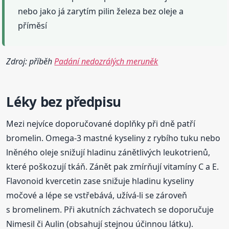
nebo jako já zarytím pilin železa bez oleje a
příměsí
Zdroj: příběh
Padání nedozrálých meruněk
Léky bez předpisu
Mezi nejvíce doporučované doplňky při dně patří
bromelin. Omega-3 mastné kyseliny z rybího tuku nebo
lněného oleje snižují hladinu zánětlivých leukotrienů,
které poškozují tkáň. Zánět pak zmírňují vitamíny C a E.
Flavonoid kvercetin zase snižuje hladinu kyseliny
močové a lépe se vstřebává, užívá-li se zároveň
s bromelinem. Při akutních záchvatech se doporučuje
Nimesil či Aulin (obsahují stejnou účinnou látku).