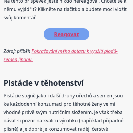
Na tento příspěvěk jestě nikdo nereagoval. Chcete se k
němu vyjádřit? Klikněte na tlačítko a budete moci vložit
svůj komentář.
Reagovat
Zdroj: příběh
Pokračování mého dotazu k využití plodů-
semen jinanu.
Pistácie v těhotenství
Pistácie stejně jako i další druhy ořechů a semen jsou
ke každodenní konzumaci pro těhotné ženy velmi
vhodné právě svým nutričním složením. Je však třeba
dávat si pozor na kvalitu výrobku (například případné
plísně) a je dobré je konzumovat raději čerstvé