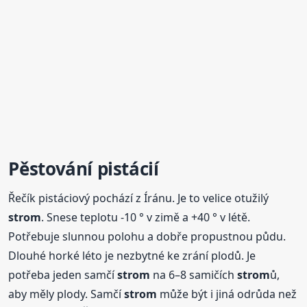
Pěstování pistácií
Řečík pistáciový pochází z Íránu. Je to velice otužilý
strom
. Snese teplotu -10 ° v zimě a +40 ° v létě.
Potřebuje slunnou polohu a dobře propustnou půdu.
Dlouhé horké léto je nezbytné ke zrání plodů. Je
potřeba jeden samčí
strom
na 6–8 samičích
strom
ů,
aby měly plody. Samčí
strom
může být i jiná odrůda než