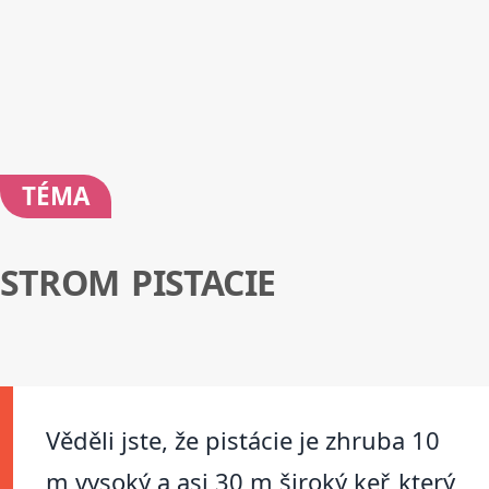
TÉMA
STROM PISTACIE
Věděli jste, že pistácie je zhruba 10
m vysoký a asi 30 m široký keř, který