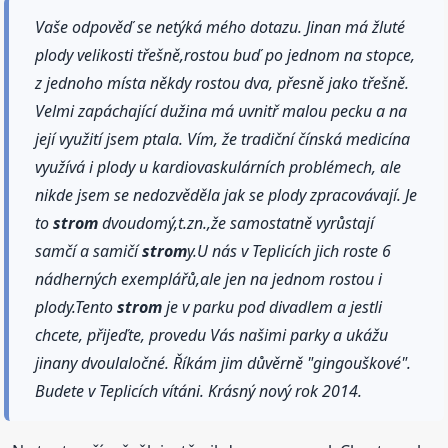
Vaše odpověď se netýká mého dotazu. Jinan má žluté
plody velikosti třešně,rostou buď po jednom na stopce,
z jednoho místa někdy rostou dva, přesně jako třešně.
Velmi zapáchající dužina má uvnitř malou pecku a na
její využití jsem ptala. Vím, že tradiční čínská medicína
využívá i plody u kardiovaskulárních problémech, ale
nikde jsem se nedozvěděla jak se plody zpracovávají. Je
to
strom
dvoudomý,t.zn.,že samostatně vyrůstají
samčí a samičí
strom
y.U nás v Teplicích jich roste 6
nádherných exemplářů,ale jen na jednom rostou i
plody.Tento
strom
je v parku pod divadlem a jestli
chcete, přijeďte, provedu Vás našimi parky a ukážu
jinany dvoulaločné. Říkám jim důvěrně "gingouškové".
Budete v Teplicích vítáni. Krásný nový rok 2014.