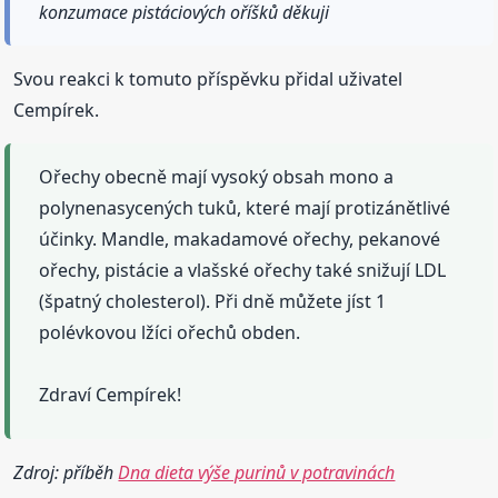
konzumace pistáciových oříšků děkuji
Svou reakci k tomuto příspěvku přidal uživatel
Cempírek.
Ořechy obecně mají vysoký obsah mono a
polynenasycených tuků, které mají protizánětlivé
účinky. Mandle, makadamové ořechy, pekanové
ořechy, pistácie a vlašské ořechy také snižují LDL
(špatný cholesterol). Při dně můžete jíst 1
polévkovou lžíci ořechů obden.
Zdraví Cempírek!
Zdroj: příběh
Dna dieta výše purinů v potravinách