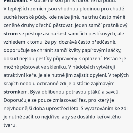
Pěstování
: Pistácie nejsou příliš náročné na půdu.
V teplejších zemích jsou vhodnou plodinou pro chudé
suché horské půdy, kde nelze jiné, na trhu často méně
ceněné druhy ořechů pěstovat. Jeden samčí prašníkový
strom
se pěstuje asi na šest samičích pestíkových, ale
vzhledem k tomu, že pyl dozrává často předčasně,
doporučuje se chránit samčí květy papírovými sáčky,
dokud nejsou pestíky připraveny k oplození. Pistácie je
možné pěstovat ve skleníku. V nádobách vytvářejí
atraktivní keře. Je ale nutné jim zajistit opylení. V teplých
krajích nebo u ochranné zdi je pistácie zajímavým
strom
kem. Bývá oblíbenou potravou ptáků a savců.
Doporučuje se pouze zmlazovací řez, pro který je
nejvhodnější doba uprostřed léta. S vyvazováním ke zdi
je nutné začít co nejdříve, aby se dosáhlo keřovitého
tvaru.