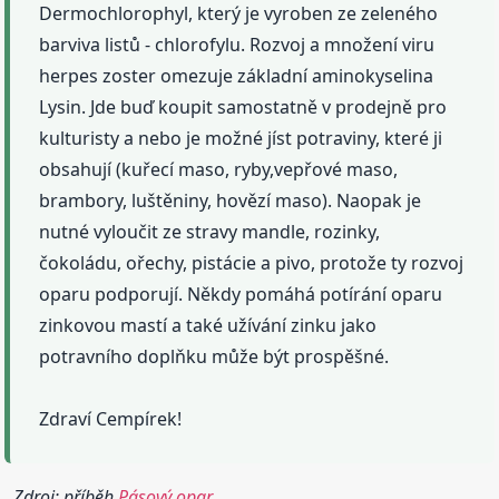
Dermochlorophyl, který je vyroben ze zeleného
barviva listů - chlorofylu. Rozvoj a množení viru
herpes zoster omezuje základní aminokyselina
Lysin. Jde buď koupit samostatně v prodejně pro
kulturisty a nebo je možné jíst potraviny, které ji
obsahují (kuřecí maso, ryby,vepřové maso,
brambory, luštěniny, hovězí maso). Naopak je
nutné vyloučit ze stravy mandle, rozinky,
čokoládu, ořechy, pistácie a pivo, protože ty rozvoj
oparu podporují. Někdy pomáhá potírání oparu
zinkovou mastí a také užívání zinku jako
potravního doplňku může být prospěšné.
Zdraví Cempírek!
Zdroj: příběh
Pásový opar