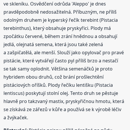
ve skleníku. Osvědčení odrůda 'Aleppo' je dnes
pravděpodobně nedosažitelná. Příbuzným, ne příliš
odolným druhem je kyperský řečík terebint (Pistacia
terebinthus), který obsahuje pryskyřici. Plody má
zpočátku červené, během zrání hnědnou a obsahují
jedlá, olejnatá semena, která jsou také zelená
a zašpičatělá, ale menší. Slouží jako opylovač pro pravé
pistácie, které vytvářejí často pyl příliš brzo a nestačí
se tak samy oplodnit. Většina semenáčků je proto
hybridem obou druhů, což brání prošlechtění
pistáciových oříšků. Plody řečíku lentišku (Pistacia
lentiscus) poskytují stolní olej. Tento druh se pěstuje
hlavně pro takzvaný mastix, pryskyřičnou hmotu, která
se získává ze zářezů v kůře a používá se k výrobě léčiv
a žvýkaček.