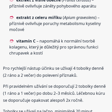
extrakt z višně obecné
(
Prunus cerasus
) –
příznivě ovlivňuje záněty pohybového aparátu
extrakt z celeru miříku
(
Apium graveolens
) –
příznivě ovlivňuje poruchy metabolismu kyseliny
močové
vitamín C
– napomáhá k normální tvorbě
kolagenu, který je důležitý pro správnou funkci
chrupavek a kostí
Pro rychlejší nástup účinku se užívají 4 tobolky denně
(2 ráno a 2 večer) do polevení příznaků.
Při pravidelném užívání se doporučují 2 tobolky denně
(1 ráno a 1 večer) po dobu 2–3 měsíců. Léčebnou kúru
se doporučuje opakovat alespoň 2x ročně.
Tobolky se užívají na lačno, minimálně 20 minut