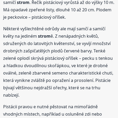
samičí
strom
. Řečík pistáciový vyrůstá až do výšky 10 m.
Má opadavé zpeřené listy, dlouhé 10 až 20 cm. Plodem
je peckovice – pistáciový oříšek.
Některé vyšlechtěné odrůdy ale mají samčí a samičí
květy na jediném
strom
ě. Z nenápadných květů,
sdružených do latovitých květenství, se vyvíjí množství
drobných zašpičatělých plodů červené barvy. Tenké
zelené oplodí skrývá pistáciový oříšek – pecku s tenkou
a hladkou dvoudílnou skořápkou, ve které je drobné
oválné, zeleně zbarvené semeno charakteristické chuti,
která vynikne zvláště po opražení a prosolení. Pistácie
bývají většinou nejdražší ořechy, které se na trhu
nabízejí.
Pistácii pravou e nutné pěstovat na mimořádně
vhodných místech, například u osluněné zdi nebo