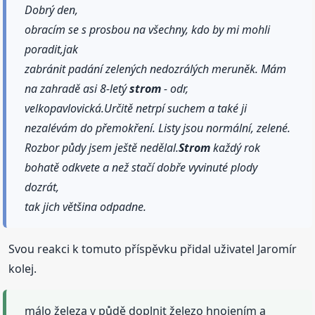
Dobrý den,
obracím se s prosbou na všechny, kdo by mi mohli
poradit,jak
zabránit padání zelených nedozrálých meruněk. Mám
na zahradě asi 8-letý
strom
- odr,
velkopavlovická.Určitě netrpí suchem a také ji
nezalévám do přemokření. Listy jsou normální, zelené.
Rozbor půdy jsem ještě nedělal.
Strom
každý rok
bohatě odkvete a než stačí dobře vyvinuté plody
dozrát,
tak jich většina odpadne.
Svou reakci k tomuto příspěvku přidal uživatel Jaromír
kolej.
málo železa v půdě doplnit železo hnojením a