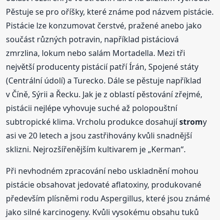
Pěstuje se pro oříšky, které známe pod názvem pistácie.
Pistácie lze konzumovat čerstvé, pražené anebo jako
součást různých potravin, například pistáciová
zmrzlina, lokum nebo salám Mortadella. Mezi tři
největší producenty pistácií patří Írán, Spojené státy
(Centrální údolí) a Turecko. Dále se pěstuje například
v Číně, Sýrii a Řecku. Jak je z oblastí pěstování zřejmé,
pistácii nejlépe vyhovuje suché až polopouštní
subtropické klima. Vrcholu produkce dosahují
strom
y
asi ve 20 letech a jsou zastřihovány kvůli snadnější
sklizni. Nejrozšířenějším kultivarem je „Kerman“.
Při nevhodném zpracování nebo uskladnění mohou
pistácie obsahovat jedovaté aflatoxiny, produkované
především plísněmi rodu Aspergillus, které jsou známé
jako silné karcinogeny. Kvůli vysokému obsahu tuků