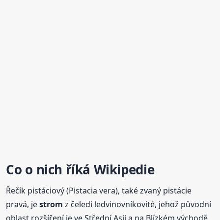
Co o nich říká Wikipedie
Řečík pistáciový (Pistacia vera), také zvaný pistácie
pravá, je
strom
z čeledi ledvinovníkovité, jehož původní
oblast rozšíření je ve Střední Asii a na Blízkém východě.