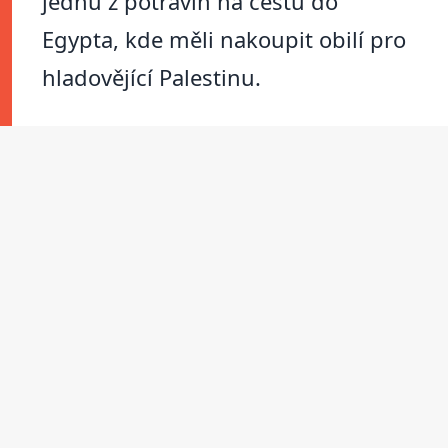
jednu z potravin na cestu do
Egypta, kde měli nakoupit obilí pro
hladovějící Palestinu.