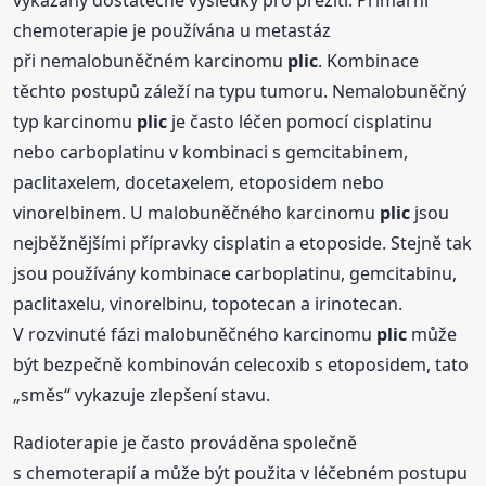
vykázány dostatečné výsledky pro přežití. Primární
chemoterapie je používána u metastáz
při nemalobuněčném karcinomu
plic
. Kombinace
těchto postupů záleží na typu tumoru. Nemalobuněčný
typ karcinomu
plic
je často léčen pomocí cisplatinu
nebo carboplatinu v kombinaci s gemcitabinem,
paclitaxelem, docetaxelem, etoposidem nebo
vinorelbinem. U malobuněčného karcinomu
plic
jsou
nejběžnějšími přípravky cisplatin a etoposide. Stejně tak
jsou používány kombinace carboplatinu, gemcitabinu,
paclitaxelu, vinorelbinu, topotecan a irinotecan.
V rozvinuté fázi malobuněčného karcinomu
plic
může
být bezpečně kombinován celecoxib s etoposidem, tato
„směs“ vykazuje zlepšení stavu.
Radioterapie je často prováděna společně
s chemoterapií a může být použita v léčebném postupu