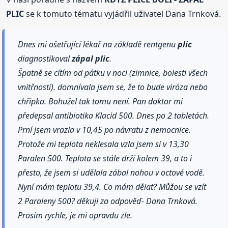
PLIC
se k tomuto tématu vyjádřil uživatel Dana Trnková.
Dnes mi ošetřující lékař na základě rentgenu
plic
diagnostikoval
zápal
plic
.
Špatně se cítím od pátku v noci (zimnice, bolesti všech
vnitřností). domnívala jsem se, že to bude viróza nebo
chřipka. Bohužel tak tomu není. Pan doktor mi
předepsal antibiotika Klacid 500. Dnes po 2 tabletách.
Prní jsem vrazla v 10,45 po návratu z nemocnice.
Protože mi teplota neklesala vzla jsem si v 13,30
Paralen 500. Teplota se stále drží kolem 39, a to i
přesto, že jsem si udělala zábal nohou v octové vodě.
Nyní mám teplotu 39,4. Co mám dělat? Můžou se vzít
2 Paraleny 500? děkuji za odpověď- Dana Trnková.
Prosím rychle, je mi opravdu zle.