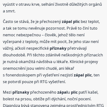
vyústit v otravu krve, selhání životně důležitých orgánů
a smrt.
Často se stává, že je přechozený
zápal
plic
bez teplot,
a tak se tomu nevěnuje pozornost. Právě to činí tuto
nemoc nebezpečnou – člověk, jehož tělo není
vyčerpané z teploty, může mít pocit, že jeho stav není
vážný, ačkoli nespecifické
příznaky
přetrvávají
dlouhodobě. Při těchto zdánlivě neškodných příznacích
je nutná okamžitá návštěva u lékaře. Klinické projevy
onemocnění jsou velmi chudé, ani lékař
s fonendoskopem při vyšetření nezjistí
zápal
plic
, ten
se potvrdí pouze při RTG vyšetření.
Mezi
příznaky
přechozeného
zápal
u
plic
patří kašel,
bolest na prsou, obtíže při dýchání, noční pocení.
Diagnóza bývá stanovena zejména prostřednictvím RTG