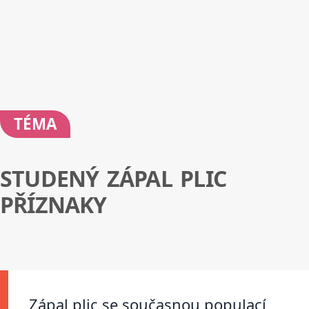
TÉMA
STUDENÝ ZÁPAL PLIC
PŘÍZNAKY
Zápal plic se současnou populací