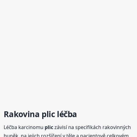
Rakovina
plic
léčba
Léčba karcinomu
plic
závisí na specifikách rakovinných
buněk, na jejich rozšíření v těle a pacientově celkovém