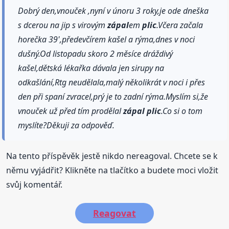
Dobrý den,vnouček ,nyní v únoru 3 roky,je ode dneška
s dcerou na jip s virovým
zápal
em
plic
.Včera začala
horečka 39',předevčírem kašel a rýma,dnes v noci
dušný.Od listopadu skoro 2 měsíce dráždivý
kašel,dětská lékařka dávala jen sirupy na
odkašlání,Rtg neudělala,malý několikrát v noci i přes
den při spaní zvracel,prý je to zadní rýma.Myslím si,že
vnouček už před tím prodělal
zápal
plic
.Co si o tom
myslíte?Děkuji za odpověď.
Na tento příspěvěk jestě nikdo nereagoval. Chcete se k
němu vyjádřit? Klikněte na tlačítko a budete moci vložit
svůj komentář.
Reagovat