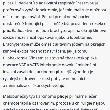
plíce). U pacientů s adekvátní respirační rezervou je
preferován výběr lobektomie, jež minimalizuje možnost
místního opakování. Pokud pro ni nemá pacient
dostatečně fungující plíce, může být provedena resekce
plic
. Radioaktivního jódu brachyterapii na okraji klínové
excize může snížit opakování jako u lobektomie.
Brachyterapie může omezit aktivním jódem na okrajích
klínové excize možnost navrácení, jak je tomu
u lobektomie. Videem asistovaná thorakoskopická
operace VAT a VATS lobektomie dovolují minimální
invazní zásah do karcinomu
plic
, jejíž výhodou je
rychlejší uzdravení, kratší pobyt v nemocnici
a minimalizace lékařských výdajů.
Malobuněčný typ karcinomu
plic
je primárně léčen
chemoterapií a ozařováním, protože u chirurgie nejsou