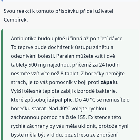
Svou reakci k tomuto příspěvku přidal uživatel
Cempírek.
Antibiotika budou plně účinná až po třetí dávce.
To teprve bude docházet k ústupu zánětu a
odeznívání bolestí. Paralen můžete vzít i dvě
tablety 500 mg najednou, přičemž za 24 hodin
nesmíte vzít více než 8 tablet. Z horečky nemějte
strach, je to váš pomocník v boji proti
zápal
u.
Vyšší tělesná teplota zabíjí cizorodé bakterie,
které způsobují
zápal
plic
. Do 40 °C se nemusíte o
horečku starat. Nad 40°C volejte rychlou
záchrannou pomoc na čísle 155. Existence této
rychlé záchrany by vás měla uklidnit, protože nyní
byste měla být v klidu, bez stresu ze zhoršení