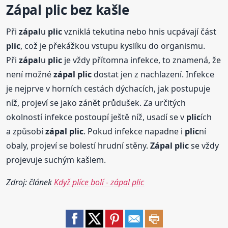
Zápal
plic
bez kašle
Při
zápal
u
plic
vzniklá tekutina nebo hnis ucpávají část
plic
, což je překážkou vstupu kyslíku do organismu.
Při
zápal
u
plic
je vždy přítomna infekce, to znamená, že
není možné
zápal
plic
dostat jen z nachlazení. Infekce
je nejprve v horních cestách dýchacích, jak postupuje
níž, projeví se jako zánět průdušek. Za určitých
okolností infekce postoupí ještě níž, usadí se v
plic
ích
a způsobí
zápal
plic
. Pokud infekce napadne i
plic
ní
obaly, projeví se bolestí hrudní stěny.
Zápal
plic
se vždy
projevuje suchým kašlem.
Zdroj: článek
Když plíce bolí - zápal plic