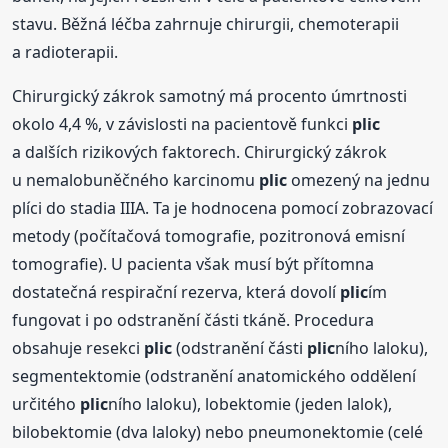
stavu. Běžná léčba zahrnuje chirurgii, chemoterapii
a radioterapii.
Chirurgický zákrok samotný má procento úmrtnosti
okolo 4,4 %, v závislosti na pacientově funkci
plic
a dalších rizikových faktorech. Chirurgický zákrok
u nemalobuněčného karcinomu
plic
omezený na jednu
plíci do stadia IIIA. Ta je hodnocena pomocí zobrazovací
metody (počítačová tomografie, pozitronová emisní
tomografie). U pacienta však musí být přítomna
dostatečná respirační rezerva, která dovolí
plic
ím
fungovat i po odstranění části tkáně. Procedura
obsahuje resekci
plic
(odstranění části
plic
ního laloku),
segmentektomie (odstranění anatomického oddělení
určitého
plic
ního laloku), lobektomie (jeden lalok),
bilobektomie (dva laloky) nebo pneumonektomie (celé