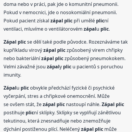
doma nebo v práci, pak jde o komunitní pneumonii.
Pokud v nemocnici, jde o nosokomiální pneumonii.
Pokud pacient získal
zápal
plic
při umělé
plic
ní
ventilaci, mluvíme o ventilátorovém
zápal
u
plic
.
Zápal
plic
se dělí také podle původce. Rozeznáváme tak
kupříkladu virový
zápal
plic
způsobený virem chřipky
nebo bakteriální
zápal
plic
způsobený pneumokokem.
Velmi závažné jsou
zápal
y
plic
u pacientů s poruchou
imunity.
Zápal
u
plic
obvykle předchází fyzické či psychické
vyčerpání, stres a chřipkové onemocnění. Může
se ovšem stát, že
zápal
plic
nastoupí náhle.
Zápal
plic
postihuje
plic
ní sklípky. Sklípky se vyplňují zánětlivou
tekutinou, která znesnadňuje nebo znemožňuje
dýchání postiženou plící. Neléčený
zápal
plic
může