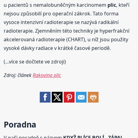
u pacientů s nemalobuněčným karcinomem
plic
, kteří
nejsou způsobilí pro operační zákrok. Tato forma
vysoce intenzivní radioterapie se nazývá radikální
radioterapie. Zjemněním této techniky je hyperfrakční
akcelerovaná radioterapie (CHART), u níž jsou použity
vysoké dávky radiace v krátké časové periodě.
(...více se dočtete ve zdroji)
Zdroj: článek
Rakovina plic
Poradna
V naší poradně s názvem
KDYŽ PLÍCE BOLÍ - ZÁPAL