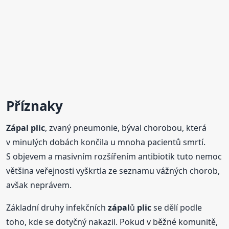
Příznaky
Zápal
plic
, zvaný pneumonie, býval chorobou, která
v minulých dobách končila u mnoha pacientů smrtí.
S objevem a masivním rozšířením antibiotik tuto nemoc
většina veřejnosti vyškrtla ze seznamu vážných chorob,
avšak neprávem.
Základní druhy infekčních
zápal
ů
plic
se dělí podle
toho, kde se dotyčný nakazil. Pokud v běžné komunitě,