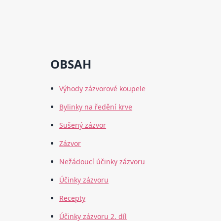
OBSAH
Výhody zázvorové koupele
Bylinky na ředění krve
Sušený zázvor
Zázvor
Nežádoucí účinky zázvoru
Účinky zázvoru
Recepty
Účinky zázvoru 2. díl