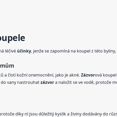
oupele
má léčivé
účinky
, jenže se zapomíná na koupel z této byliny
lémům
ů a čistí kožní onemocnění, jako je akné.
Zázvor
ová koupel 
i do vany nastrouhat
zázvor
a naložit se ve vodě, protože m
rotože díky ní jsou důležitý kyslík a živiny dodávány do různ