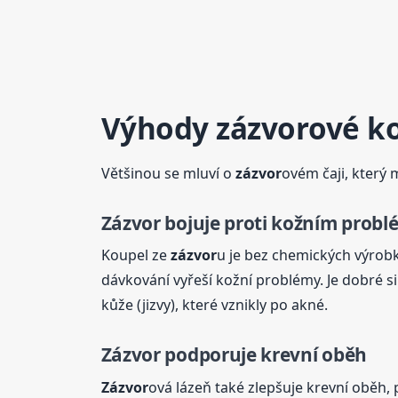
Výhody
zázvor
ové k
Většinou se mluví o
zázvor
ovém čaji, který 
Zázvor
bojuje proti kožním prob
Koupel ze
zázvor
u je bez chemických výrobk
dávkování vyřeší kožní problémy. Je dobré s
kůže (jizvy), které vznikly po akné.
Zázvor
podporuje krevní oběh
Zázvor
ová lázeň také zlepšuje krevní oběh, p