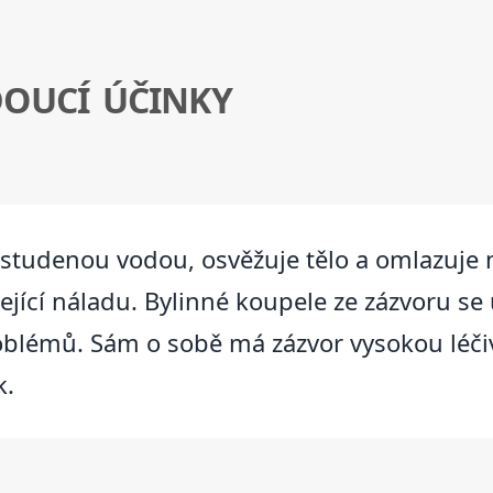
DOUCÍ ÚČINKY
 studenou vodou, osvěžuje tělo a omlazuje
ející náladu. Bylinné koupele ze zázvoru se
oblémů. Sám o sobě má zázvor vysokou léči
k.