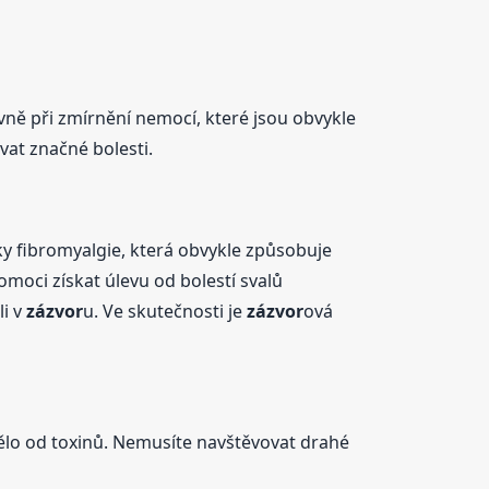
avně při zmírnění nemocí, které jsou obvykle
vat značné bolesti.
ky fibromyalgie, která obvykle způsobuje
oci získat úlevu od bolestí svalů
li v
zázvor
u. Ve skutečnosti je
zázvor
ová
tělo od toxinů. Nemusíte navštěvovat drahé