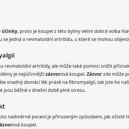
é
účinky
, proto je koupel z této byliny velmi dobrá volba hl
 se jedná o revmatoidní artritidu, u které se mohou objevo
yalgii
u revmatoidní artritidy, ale může také pomoci snížit přízna
oblémy je nejúčinnější
zázvor
ová koupel.
Zázvor
zde může pom
te snadný domácí lék právě na fibromyalgii, tak jste ho naš
é jsou běžné v dnešní době plné stresu.
kt
 Toto nadměrné pocení je přirozeným způsobem, jak očistit 
ázvor
ová koupel.