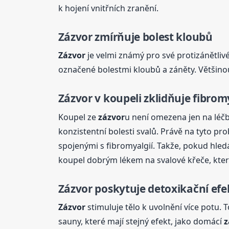
k hojení vnitřních zranění.
Zázvor
zmírňuje bolest kloubů
Zázvor
je velmi známý pro své protizánětliv
označené bolestmi kloubů a záněty. Většinou
Zázvor
v koupeli zklidňuje fibrom
Koupel ze
zázvor
u není omezena jen na léčb
konzistentní bolesti svalů. Právě na tyto pr
spojenými s fibromyalgií. Takže, pokud hledá
koupel dobrým lékem na svalové křeče, kter
Zázvor
poskytuje detoxikační efe
Zázvor
stimuluje tělo k uvolnění více potu.
sauny, které mají stejný efekt, jako domácí
z