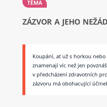
TÉMA
ZÁZVOR A JEHO NEŽÁ
Koupání, ať už s horkou nebo
znamenají víc než jen povznáš
v předcházení zdravotních pr
zázvoru má obohacující účine