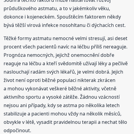
Souhra těchto faktorů může nastartovat rozvoj
průduškového astmatu, a to v jakémkoliv věku,
dokonce i kojeneckém. Spouštěcím faktorem někdy
bývá těžší virová infekce nosohltanu či dýchacích cest.
Těžké formy astmatu nemocné velmi stresují, asi deset
procent všech pacientů navíc na léčbu příliš nereaguje.
Prognóza nemocných, jejichž onemocnění dobře
reaguje na léčbu a kteří svědomitě užívají léky a pečlivě
naslouchají radám svých lékařů, je velmi dobrá. Jejich
život není oproti běžné populaci nikterak zkrácen
a mohou vykonávat veškeré běžné aktivity, včetně
aktivního sportu a vysoké zátěže. Žádnou vzácností
nejsou ani případy, kdy se astma po několika letech
stabilizuje a pacienti mohou vždy na několik měsíců,
obvykle v létě, vysadit pravidelnou terapii a nechat tělo
odpočinout.