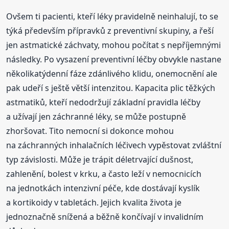
Ovšem ti pacienti, kteří léky pravidelně neinhalují, to se
týká především přípravků z preventivní skupiny, a řeší
jen astmatické záchvaty, mohou počítat s nepříjemnými
následky. Po vysazení preventivní léčby obvykle nastane
několikatýdenní fáze zdánlivého klidu, onemocnění ale
pak udeří s ještě větší intenzitou. Kapacita plic těžkých
astmatiků, kteří nedodržují základní pravidla léčby
a užívají jen záchranné léky, se může postupně
zhoršovat. Tito nemocní si dokonce mohou
na záchranných inhalačních léčivech vypěstovat zvláštní
typ závislosti. Může je trápit déletrvající dušnost,
zahlenění, bolest v krku, a často leží v nemocnicích
na jednotkách intenzivní péče, kde dostávají kyslík
a kortikoidy v tabletách. Jejich kvalita života je
jednoznačně snížená a běžně končívají v invalidním