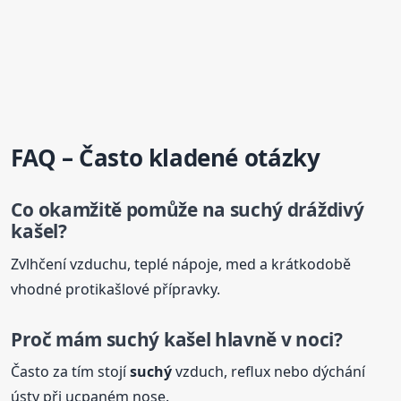
FAQ – Často kladené otázky
Co okamžitě pomůže na
suchý
dráždivý
kašel
?
Zvlhčení vzduchu, teplé nápoje, med a krátkodobě
vhodné protikašlové přípravky.
Proč mám
suchý
kašel
hlavně v noci?
Často za tím stojí
suchý
vzduch, reflux nebo dýchání
ústy při ucpaném nose.