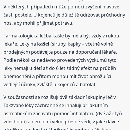
V některých případech může pomoci zvýšení hlavové
části postele. U kojenců je důležité udržovat průchodný
nos, aby mohli přijímat potravu.
Farmakologická léčba kašle by měla být vždy v rukou
lékaře. Léky na
kašel
(sirupy, kapky – včetně volně
prodejných) podávejte pouze na doporučení lékaře.
Podle několika nedávno provedených výzkumů tyto
léky nemají u dětí až do 6 let žádný efekt na průběh
onemocnění a přitom mohou mít život ohrožující
vedlejší účinky, zvláště u kojenců a batolat.
V současnosti se rozlišují dvě základní skupiny léčiv.
Takzvané léky záchranné se inhalují při akutním
astmatickém záchvatu pomocí inhalátoru (dvě až čtyři
vdechnutí) a nemocní velmi přesně vědí, v jaké dávce
a kolikrát za den (až čtyřikrát) je mohou užít. Jsou