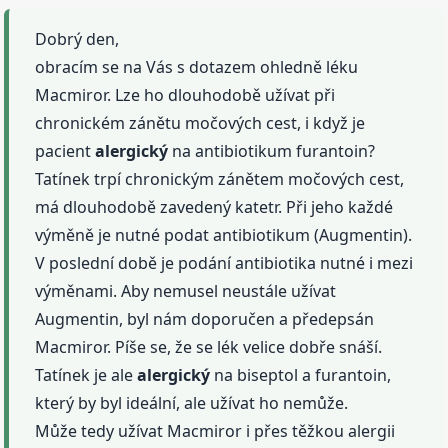
Dobrý den,
obracím se na Vás s dotazem ohledně léku
Macmiror. Lze ho dlouhodobě užívat při
chronickém zánětu močových cest, i když je
pacient
alergický
na antibiotikum furantoin?
Tatínek trpí chronickým zánětem močových cest,
má dlouhodobě zavedený katetr. Při jeho každé
výměně je nutné podat antibiotikum (Augmentin).
V poslední době je podání antibiotika nutné i mezi
výměnami. Aby nemusel neustále užívat
Augmentin, byl nám doporučen a předepsán
Macmiror. Píše se, že se lék velice dobře snáší.
Tatínek je ale
alergický
na biseptol a furantoin,
který by byl ideální, ale užívat ho nemůže.
Může tedy užívat Macmiror i přes těžkou alergii