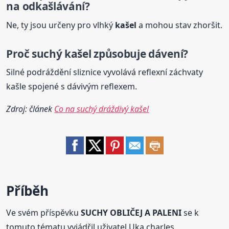
na odkašlávání?
Ne, ty jsou určeny pro vlhký
kašel
a mohou stav zhoršit.
Proč
suchý
kašel
způsobuje dávení?
Silné podráždění sliznice vyvolává reflexní záchvaty
kašle spojené s dávivým reflexem.
Zdroj: článek
Co na suchý dráždivý kašel
Příběh
Ve svém příspěvku
SUCHY OBLIČEJ A PALENI
se k
tomuto tématu vyjádřil uživatel Uka charles.