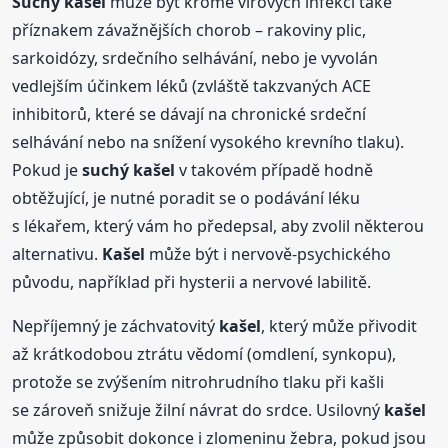
Suchý
kašel
může být kromě virových infekcí také
příznakem závažnějších chorob – rakoviny plic,
sarkoidózy, srdečního selhávání, nebo je vyvolán
vedlejším účinkem léků (zvláště takzvaných ACE
inhibitorů, které se dávají na chronické srdeční
selhávání nebo na snížení vysokého krevního tlaku).
Pokud je
suchý
kašel
v takovém případě hodně
obtěžující, je nutné poradit se o podávání léku
s lékařem, který vám ho předepsal, aby zvolil některou
alternativu.
Kašel
může být i nervově-psychického
původu, například při hysterii a nervové labilitě.
Nepříjemný je záchvatovitý
kašel
, který může přivodit
až krátkodobou ztrátu vědomí (omdlení, synkopu),
protože se zvýšením nitrohrudního tlaku při kašli
se zároveň snižuje žilní návrat do srdce. Usilovný
kašel
může způsobit dokonce i zlomeninu žebra, pokud jsou