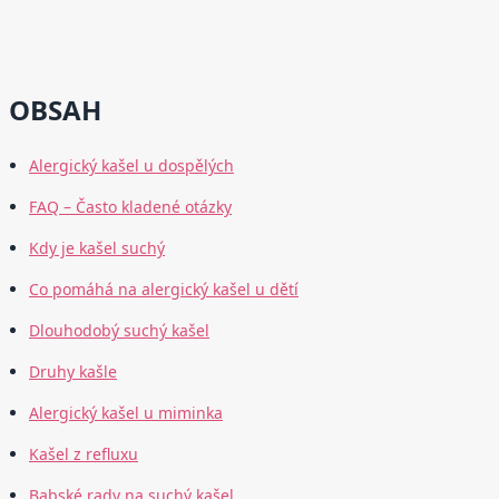
OBSAH
Alergický kašel u dospělých
FAQ – Často kladené otázky
Kdy je kašel suchý
Co pomáhá na alergický kašel u dětí
Dlouhodobý suchý kašel
Druhy kašle
Alergický kašel u miminka
Kašel z refluxu
Babské rady na suchý kašel