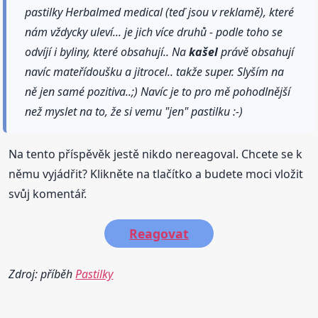
pastilky Herbalmed medical (teď jsou v reklamě), které
nám vždycky uleví... je jich více druhů - podle toho se
odvíjí i byliny, které obsahují.. Na
kašel
právě obsahují
navíc mateřídoušku a jitrocel.. takže super. Slyším na
ně jen samé pozitiva..;) Navíc je to pro mě pohodlnější
než myslet na to, že si vemu "jen" pastilku :-)
Na tento příspěvěk jestě nikdo nereagoval. Chcete se k
němu vyjádřit? Klikněte na tlačítko a budete moci vložit
svůj komentář.
Reagovat
Zdroj: příběh
Pastilky