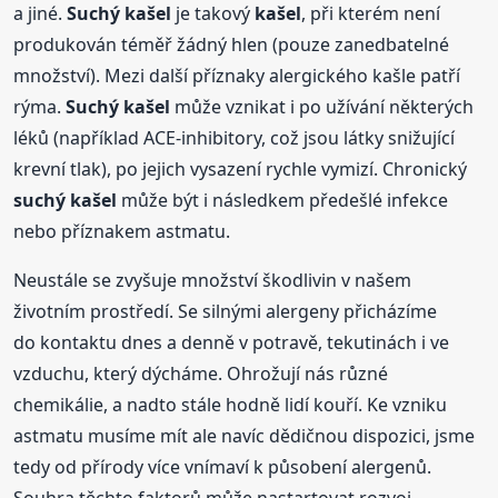
a jiné.
Suchý
kašel
je takový
kašel
, při kterém není
produkován téměř žádný hlen (pouze zanedbatelné
množství). Mezi další příznaky alergického kašle patří
rýma.
Suchý
kašel
může vznikat i po užívání některých
léků (například ACE-inhibitory, což jsou látky snižující
krevní tlak), po jejich vysazení rychle vymizí. Chronický
suchý
kašel
může být i následkem předešlé infekce
nebo příznakem astmatu.
Neustále se zvyšuje množství škodlivin v našem
životním prostředí. Se silnými alergeny přicházíme
do kontaktu dnes a denně v potravě, tekutinách i ve
vzduchu, který dýcháme. Ohrožují nás různé
chemikálie, a nadto stále hodně lidí kouří. Ke vzniku
astmatu musíme mít ale navíc dědičnou dispozici, jsme
tedy od přírody více vnímaví k působení alergenů.