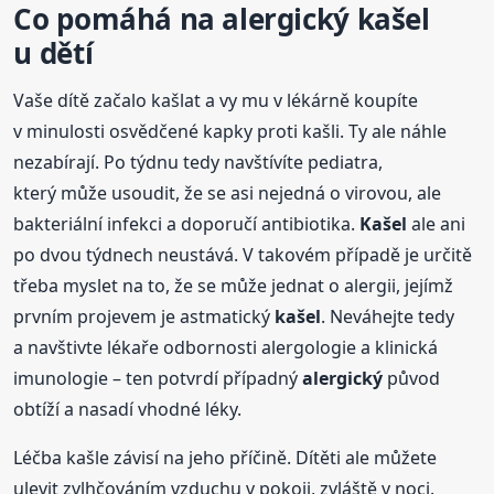
Co pomáhá na
alergický
kašel
u dětí
Vaše dítě začalo kašlat a vy mu v lékárně koupíte
v minulosti osvědčené kapky proti kašli. Ty ale náhle
nezabírají. Po týdnu tedy navštívíte pediatra,
který může usoudit, že se asi nejedná o virovou, ale
bakteriální infekci a doporučí antibiotika.
Kašel
ale ani
po dvou týdnech neustává. V takovém případě je určitě
třeba myslet na to, že se může jednat o alergii, jejímž
prvním projevem je astmatický
kašel
. Neváhejte tedy
a navštivte lékaře odbornosti alergologie a klinická
imunologie – ten potvrdí případný
alergický
původ
obtíží a nasadí vhodné léky.
Léčba kašle závisí na jeho příčině. Dítěti ale můžete
ulevit zvlhčováním vzduchu v pokoji, zvláště v noci.