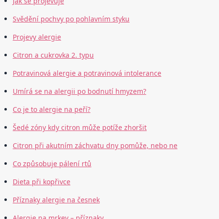
Jak se projevuje
Svědění pochvy po pohlavním styku
Projevy alergie
Citron a cukrovka 2. typu
Potravinová alergie a potravinová intolerance
Umírá se na alergii po bodnutí hmyzem?
Co je to alergie na peří?
Šedé zóny kdy citron může potíže zhoršit
Citron při akutním záchvatu dny pomůže, nebo ne
Co způsobuje pálení rtů
Dieta při kopřivce
Příznaky alergie na česnek
Alergie na mrkev – příznaky