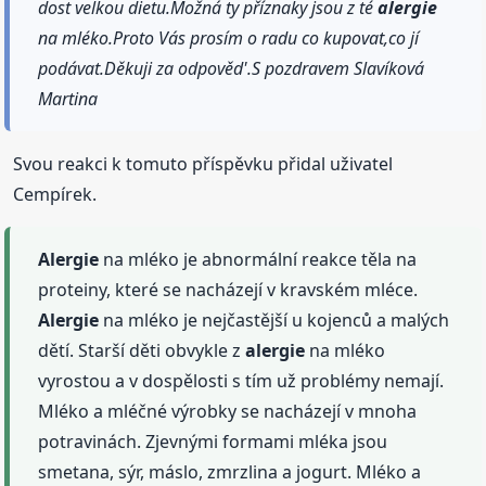
dost velkou dietu.Možná ty příznaky jsou z té
alergie
na mléko.Proto Vás prosím o radu co kupovat,co jí
podávat.Děkuji za odpověd'.S pozdravem Slavíková
Martina
Svou reakci k tomuto příspěvku přidal uživatel
Cempírek.
Alergie
na mléko je abnormální reakce těla na
proteiny, které se nacházejí v kravském mléce.
Alergie
na mléko je nejčastější u kojenců a malých
dětí. Starší děti obvykle z
alergie
na mléko
vyrostou a v dospělosti s tím už problémy nemají.
Mléko a mléčné výrobky se nacházejí v mnoha
potravinách. Zjevnými formami mléka jsou
smetana, sýr, máslo, zmrzlina a jogurt. Mléko a