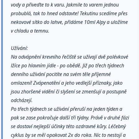
vody a přiveďte to k varu. Jakmile to varem jednou
probublá, tak to hned odstavte! Tekutinu scedíme přes
nekovové sítko do lahve, přidáme 10ml Alpy a uložíme
v chladu a temnu.
Užívání:
Na odvápnění krevního řečiště se užívají dvě polévkové
lžíce po hlavním jídle - po obědě. Již po třech týdnech
denního užívání pocitíte na svém těle příjemné
omlazení! Zvápenatění a jeho vedlejší příznaky, jako
jsou zhoršené vidění či slyšení se zmenšují a postupně
odcházejí.
Po třech týdnech se užívání přeruší na jeden týden a
pak se zase pokračuje další tři týdny. Právě v druhé fázi
se dostaví nejlepší účinky této ozdravné kůry. Léčebný
cyklus by se měl opakovat 2x do roka. Nic to nestojí a