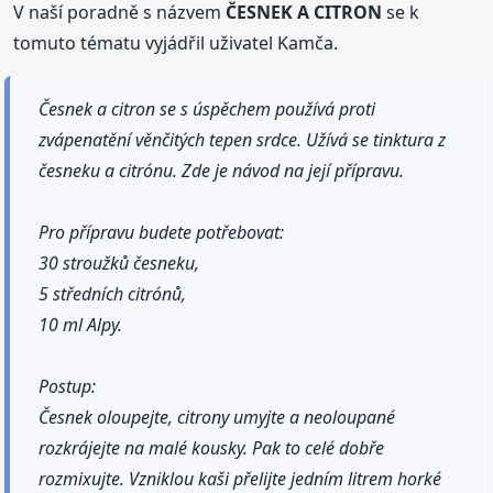
V naší poradně s názvem
ČESNEK A CITRON
se k
tomuto tématu vyjádřil uživatel Kamča.
Česnek a citron se s úspěchem používá proti
zvápenatění věnčitých tepen srdce. Užívá se tinktura z
česneku a citrónu. Zde je návod na její přípravu.
Pro přípravu budete potřebovat:
30 stroužků česneku,
5 středních citrónů,
10 ml Alpy.
Postup:
Česnek oloupejte, citrony umyjte a neoloupané
rozkrájejte na malé kousky. Pak to celé dobře
rozmixujte. Vzniklou kaši přelijte jedním litrem horké