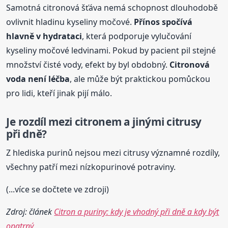
Samotná citronová šťáva nemá schopnost dlouhodobě
ovlivnit hladinu kyseliny močové.
Přínos spočívá
hlavně v hydrataci
, která podporuje vylučování
kyseliny močové ledvinami. Pokud by pacient pil stejné
množství čisté vody, efekt by byl obdobný.
Citronová
voda není léčba
, ale může být praktickou pomůckou
pro lidi, kteří jinak pijí málo.
Je rozdíl mezi citronem a jinými citrusy
při dně?
Z hlediska purinů nejsou mezi citrusy významné rozdíly,
všechny patří mezi nízkopurinové potraviny.
(...více se dočtete ve zdroji)
Zdroj: článek
Citron a puriny: kdy je vhodný při dně a kdy být
opatrný