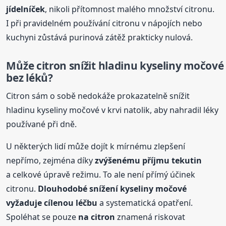
jídelníček
, nikoli přítomnost malého množství citronu.
I při pravidelném používání citronu v nápojích nebo
kuchyni zůstává purinová zátěž prakticky nulová.
Může citron snížit hladinu kyseliny močové
bez léků?
Citron sám o sobě nedokáže prokazatelně snížit
hladinu kyseliny močové v krvi natolik, aby nahradil léky
používané při dně.
U některých lidí může dojít k mírnému zlepšení
nepřímo, zejména díky
zvýšenému příjmu tekutin
a celkové úpravě režimu. To ale není přímý účinek
citronu.
Dlouhodobé snížení kyseliny močové
vyžaduje cílenou léčbu
a systematická opatření.
Spoléhat se pouze
na citron
znamená riskovat