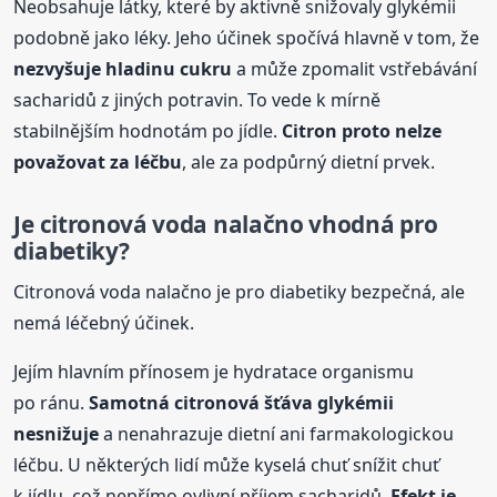
Neobsahuje látky, které by aktivně snižovaly glykémii
podobně jako léky. Jeho účinek spočívá hlavně v tom, že
nezvyšuje hladinu cukru
a může zpomalit vstřebávání
sacharidů z jiných potravin. To vede k mírně
stabilnějším hodnotám po jídle.
Citron proto nelze
považovat za léčbu
, ale za podpůrný dietní prvek.
Je citronová voda nalačno vhodná pro
diabetiky?
Citronová voda nalačno je pro diabetiky bezpečná, ale
nemá léčebný účinek.
Jejím hlavním přínosem je hydratace organismu
po ránu.
Samotná citronová šťáva glykémii
nesnižuje
a nenahrazuje dietní ani farmakologickou
léčbu. U některých lidí může kyselá chuť snížit chuť
k jídlu, což nepřímo ovlivní příjem sacharidů.
Efekt je