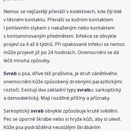
Nemoc se nejčastěji přenáší v kolektivech, kde žijí lidé
v těsném kontaktu. Přenáší se kožním kontaktem
i pohlavním stykem s nakaženým nebo kontaktem
s kontaminovaným předmětem. Infekce se obvykle
projeví za 4 až 6 týdnů. Při opakované infekci se nemoc
může projevit již po 24 hodinách. Onemocnění se dá
léčit mnoha způsoby.
Svrab
u psa, dříve též prašivina, je druh zánětlivého
onemocnění kůže způsobený drobnými parazitickými
roztoči. Existují dva základní typy
svrab
u: sarkoptický
a demodektický. Mají rozdílné příčiny a příznaky.
Sarkoptický
svrab
obvykle způsobuje kruté svědění.
Pes se úporně škrábe nebo si hryže kůži, aby si ulevil.
Kůže psa podrážděná neustálým škrábáním