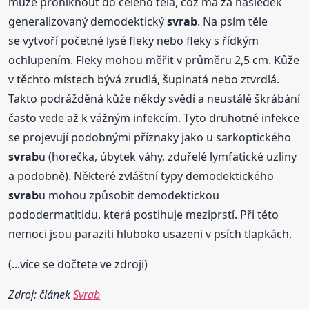
může proniknout do celého těla, což má za následek
generalizovaný demodektický
svrab
. Na psím těle
se vytvoří početné lysé fleky nebo fleky s řídkým
ochlupením. Fleky mohou měřit v průměru 2,5 cm. Kůže
v těchto místech bývá zrudlá, šupinatá nebo ztvrdlá.
Takto podrážděná kůže někdy svědí a neustálé škrábání
často vede až k vážným infekcím. Tyto druhotné infekce
se projevují podobnými příznaky jako u sarkoptického
svrab
u (horečka, úbytek váhy, zduřelé lymfatické uzliny
a podobně). Některé zvláštní typy demodektického
svrab
u mohou způsobit demodektickou
pododermatitidu, která postihuje meziprstí. Při této
nemoci jsou paraziti hluboko usazeni v psích tlapkách.
(...více se dočtete ve zdroji)
Zdroj: článek
Svrab