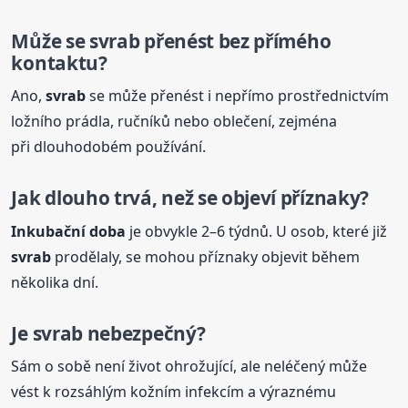
Může se
svrab
přenést bez přímého
kontaktu?
Ano,
svrab
se může přenést i nepřímo prostřednictvím
ložního prádla, ručníků nebo oblečení, zejména
při dlouhodobém používání.
Jak dlouho trvá, než se objeví příznaky?
Inkubační
doba
je obvykle 2–6 týdnů. U osob, které již
svrab
prodělaly, se mohou příznaky objevit během
několika dní.
Je
svrab
nebezpečný?
Sám o sobě není život ohrožující, ale neléčený může
vést k rozsáhlým kožním infekcím a výraznému