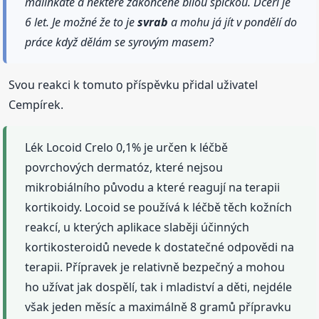
malinkaté a některé zakončené bílou špičkou. Dceři je
6 let. Je možné že to je
svrab
a mohu já jít v pondělí do
práce když dělám se syrovým masem?
Svou reakci k tomuto příspěvku přidal uživatel
Cempírek.
Lék Locoid Crelo 0,1% je určen k léčbě
povrchových dermatóz, které nejsou
mikrobiálního původu a které reagují na terapii
kortikoidy. Locoid se používá k léčbě těch kožních
reakcí, u kterých aplikace slaběji účinných
kortikosteroidů nevede k dostatečné odpovědi na
terapii. Přípravek je relativně bezpečný a mohou
ho užívat jak dospělí, tak i mladiství a děti, nejdéle
však jeden měsíc a maximálně 8 gramů přípravku