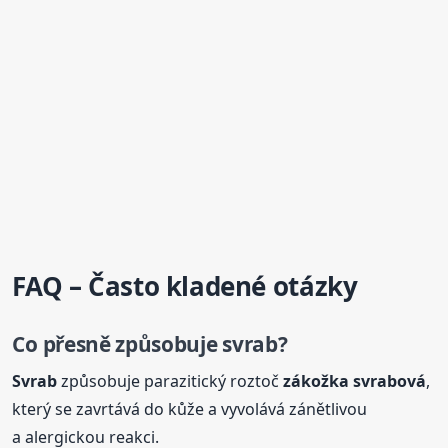
FAQ – Často kladené otázky
Co přesně způsobuje
svrab
?
Svrab
způsobuje parazitický roztoč
zákožka
svrab
ová
,
který se zavrtává do kůže a vyvolává zánětlivou
a alergickou reakci.