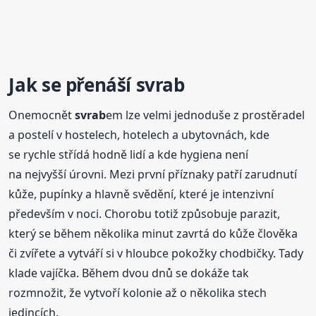
Jak se přenáší
svrab
Onemocnět
svrab
em lze velmi jednoduše z prostěradel
a postelí v hostelech, hotelech a ubytovnách, kde
se rychle střídá hodně lidí a kde hygiena není
na nejvyšší úrovni. Mezi první příznaky patří zarudnutí
kůže, pupínky a hlavně svědění, které je intenzivní
především v noci. Chorobu totiž způsobuje parazit,
který se během několika minut zavrtá do kůže člověka
či zvířete a vytváří si v hloubce pokožky chodbičky. Tady
klade vajíčka. Během dvou dnů se dokáže tak
rozmnožit, že vytvoří kolonie až o několika stech
jedincích.