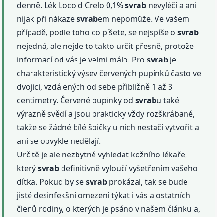
denně. Lék Locoid Crelo 0,1%
svrab
nevyléčí a ani
nijak při nákaze
svrab
em nepomůže. Ve vašem
případě, podle toho co píšete, se nejspíše o
svrab
nejedná, ale nejde to takto určit přesně, protože
informací od vás je velmi málo. Pro
svrab
je
charakteristický výsev červených pupínků často ve
dvojici, vzdálených od sebe přibližně 1 až 3
centimetry. Červené pupínky od
svrab
u také
výrazně svědí a jsou prakticky vždy rozškrábané,
takže se žádné bílé špičky u nich nestačí vytvořit a
ani se obvykle nedělají.
Určitě je ale nezbytné vyhledat kožního lékaře,
který
svrab
definitivně vyloučí vyšetřením vašeho
dítka. Pokud by se
svrab
prokázal, tak se bude
jisté desinfekšní omezení týkat i vás a ostatních
členů rodiny, o kterých je psáno v našem článku a,