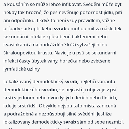
a kousáním se může lehce infikovat. Svědění může být
někdy tak hrozné, že pes nevěnuje pozornost jídlu, pití
ani odpočinku. I když to není vždy pravidlem, vážné
případy sarkoptického
svrab
u mohou mít za následek
sekundární infekce způsobené bakteriemi nebo
kvasinkami a na podrážděné kůži vytvářejí bílou
škraloupovitou krustu. Navíc je u psů se sekundární
infekcí častý úbytek váhy, horečka nebo zvětšené
lymfatické uzliny.
Lokalizovaný demodektický
svrab
, nejlehčí varianta
demodektického
svrab
u, se nejčastěji objevuje v psí
srsti v jednom nebo dvou lysých flecích nebo flecích,
kde je srst řidší. Obvykle nejsou tato místa zanícená
a podrážděná a nezpůsobují silné svědění. Jestliže
lokalizovaný demodektický
svrab
sám od sebe nezmizí,