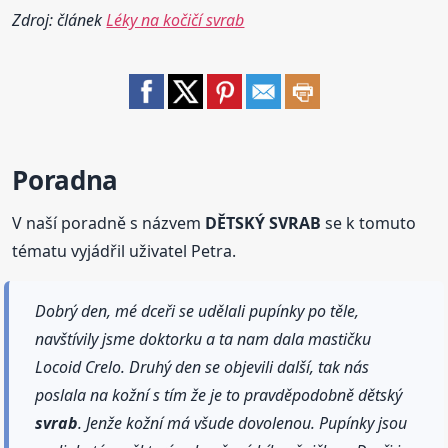
Zdroj: článek
Léky na kočičí svrab
Poradna
V naší poradně s názvem
DĚTSKÝ SVRAB
se k tomuto
tématu vyjádřil uživatel Petra.
Dobrý den, mé dceři se udělali pupínky po těle,
navštívily jsme doktorku a ta nam dala mastičku
Locoid Crelo. Druhý den se objevili další, tak nás
poslala na kožní s tím že je to pravděpodobně dětský
svrab
. Jenže kožní má všude dovolenou. Pupínky jsou