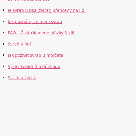
Je svrab u psa (zvířat) přenosný na lidi
Jak poznám, že mám svrab
FAQ – Často kladené otázky 3. díl
Svrab u lidí
Jak poznat svrab u morčete
Výše invalidního důchodu
Svrab u koček