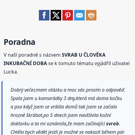
Poradna
V naší poradně s názvem
SVRAB U ČLOVĚKA
INKUBAČNÍ DOBA
se k tomuto tématu vyjádřil uživatel
Lucka.
Dobrý večer,mam otázku a moc vás prosím o odpověď.
Spala jsem u kamarádky 3 dny,která má doma kočku
a psa když jsem se vrátila domů tak jsem se začala
hrozně škrábat,po 5 dnech jsem navštívila kožní
doktorku a ta mi oznámila,že mam začínající
svrab
.
Chtěla bych vědět jestli je možné se nakazit během pár