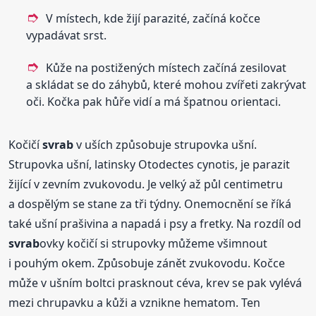
V místech, kde žijí parazité, začíná kočce
vypadávat srst.
Kůže na postižených místech začíná zesilovat
a skládat se do záhybů, které mohou zvířeti zakrývat
oči. Kočka pak hůře vidí a má špatnou orientaci.
Kočičí
svrab
v uších způsobuje strupovka ušní.
Strupovka ušní, latinsky Otodectes cynotis, je parazit
žijící v zevním zvukovodu. Je velký až půl centimetru
a dospělým se stane za tři týdny. Onemocnění se říká
také ušní prašivina a napadá i psy a fretky. Na rozdíl od
svrab
ovky kočičí si strupovky můžeme všimnout
i pouhým okem. Způsobuje zánět zvukovodu. Kočce
může v ušním boltci prasknout céva, krev se pak vylévá
mezi chrupavku a kůži a vznikne hematom. Ten