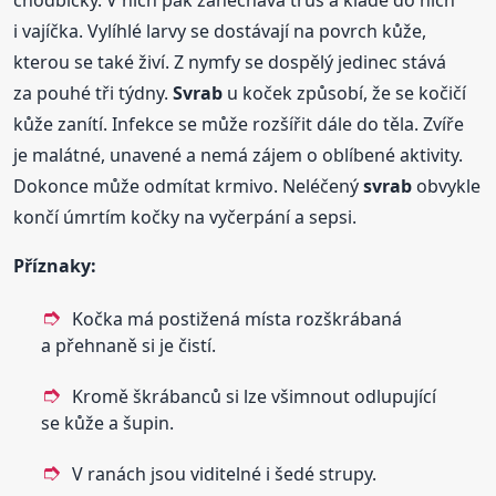
chodbičky. V nich pak zanechává trus a klade do nich
i vajíčka. Vylíhlé larvy se dostávají na povrch kůže,
kterou se také živí. Z nymfy se dospělý jedinec stává
za pouhé tři týdny.
Svrab
u koček způsobí, že se kočičí
kůže zanítí. Infekce se může rozšířit dále do těla. Zvíře
je malátné, unavené a nemá zájem o oblíbené aktivity.
Dokonce může odmítat krmivo. Neléčený
svrab
obvykle
končí úmrtím kočky na vyčerpání a sepsi.
Příznaky:
Kočka má postižená místa rozškrábaná
a přehnaně si je čistí.
Kromě škrábanců si lze všimnout odlupující
se kůže a šupin.
V ranách jsou viditelné i šedé strupy.