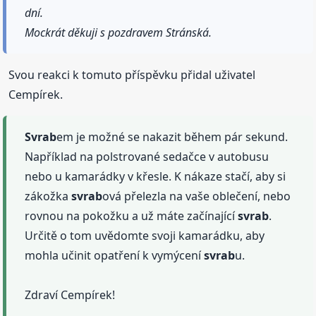
dní.
Mockrát děkuji s pozdravem Stránská.
Svou reakci k tomuto příspěvku přidal uživatel
Cempírek.
Svrab
em je možné se nakazit během pár sekund.
Například na polstrované sedačce v autobusu
nebo u kamarádky v křesle. K nákaze stačí, aby si
zákožka
svrab
ová přelezla na vaše oblečení, nebo
rovnou na pokožku a už máte začínající
svrab
.
Určitě o tom uvědomte svoji kamarádku, aby
mohla učinit opatření k vymýcení
svrab
u.
Zdraví Cempírek!