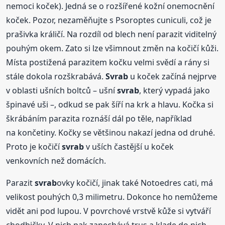
nemoci koček). Jedná se o rozšířené kožní onemocnění
koček. Pozor, nezaměňujte s Psoroptes cuniculi, což je
prašivka králičí. Na rozdíl od blech není parazit viditelný
pouhým okem. Zato si lze všimnout změn na kočičí kůži.
Místa postižená parazitem kočku velmi svědí a rány si
stále dokola rozškrabává.
Svrab
u koček začíná nejprve
v oblasti ušních boltců – ušní
svrab
, který vypadá jako
špinavé uši –, odkud se pak šíří na krk a hlavu. Kočka si
škrábáním parazita roznáší dál po těle, například
na končetiny. Kočky se většinou nakazí jedna od druhé.
Proto je kočičí
svrab
v uších častější u koček
venkovních než domácích.
Parazit
svrab
ovky kočičí, jinak také Notoedres cati, má
velikost pouhých 0,3 milimetru. Dokonce ho nemůžeme
vidět ani pod lupou. V povrchové vrstvě kůže si vytváří