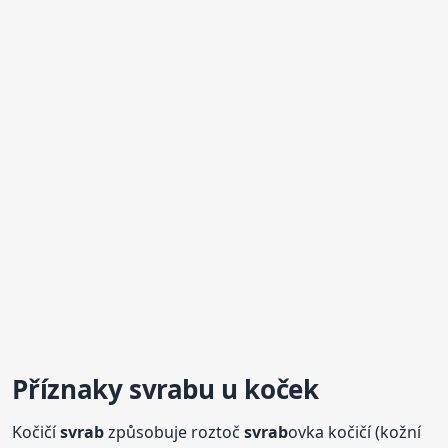
Příznaky
svrab
u u koček
Kočičí
svrab
způsobuje roztoč
svrab
ovka kočičí (kožní