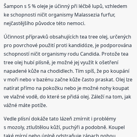
Šampon s 5 % oleje je účinný při léčbě lupů, vzhledem
ke schopnosti ničit organismy Malassezia furfur,
nejčastějšího původce této nemoci.
Účinnost přípravků obsahujících tea tree olej, určených
pro povrchové použití proti kandidóze, je podporována
schopností ničit organismy rodu Candida. Protože tea
tree olej hubí plísně, je možné jej využít k ošetření
napadené kůže na chodidlech. Tím spíš, že po koupání
v moři nebo v bazénu začne kůže často praskat. Olej lze
natírat přímo na pokožku nebo je možné nohy koupat
ve vlažné vodě, do které se přidá olej. Záleží na tom, jak
vážné máte potíže.
Vedle plísní dokáže tato lázeň zmírnit i problémy
s mozoly, ztluštělou kůží, puchýři a podobně. Koupel
také mírní nebo úplně odstraňuje zápach nohou,