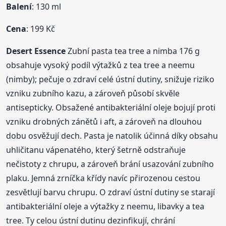
Balení
: 130 ml
Cena
: 199 Kč
Desert Essence
Zubní pasta tea tree a nimba 176 g
obsahuje vysoký podíl výtažků z tea tree a neemu
(nimby); pečuje o zdraví celé ústní dutiny, snižuje riziko
vzniku zubního kazu, a zároveň působí skvěle
antisepticky. Obsažené antibakteriální oleje bojují proti
vzniku drobných zánětů i aft, a zároveň na dlouhou
dobu osvěžují dech. Pasta je natolik účinná díky obsahu
uhličitanu vápenatého, který šetrně odstraňuje
nečistoty z chrupu, a zároveň brání usazování zubního
plaku. Jemná zrníčka křídy navíc přirozenou cestou
zesvětlují barvu chrupu. O zdraví ústní dutiny se starají
antibakteriální oleje a výtažky z neemu, libavky a tea
tree. Ty celou ústní dutinu dezinfikují, chrání