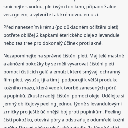
smíchejte s vodou, pleťovým tonikem, případně aloe
vera gelem, a vytvořte tak krémovou emulzi.
Před nanesením krému (po důkladném očištění pleti)
potřete obličej 2 kapkami éterického oleje z levandule
nebo tea tree pro dokonalý účinek proti akné.
Nezapomínejte na správné čištění pleti. Majitelé mastné
a aknózní pokožky by se měli vyvarovat čištění pleti
pomocí čisticích gelů a emulzí, které smývají ochranný
film pleti, vysušují ji a tím ji podporují k větší produkci
kožního mazu, která vede k tvorbě zanesených pórů
a pupínků. Zkuste raději čištění pomocí oleje. Udělejte si
jemný obličejový peeling jednou týdně s levandulovými
zrníčky pro ještě účinnější boj proti pupínkům. Peeling
čistí pokožku, otevírá póry a odstraňuje odumřelé kožní
buňky. Do své péče o pleť také zařaďte 2x týdně čisticí