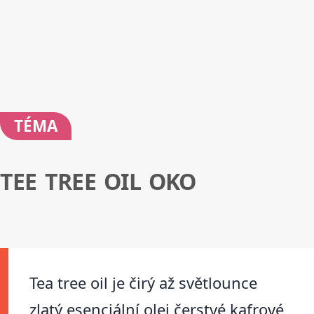
TÉMA
TEE TREE OIL OKO
Tea tree oil je čirý až světlounce
zlatý esenciální olej čerstvé kafrové