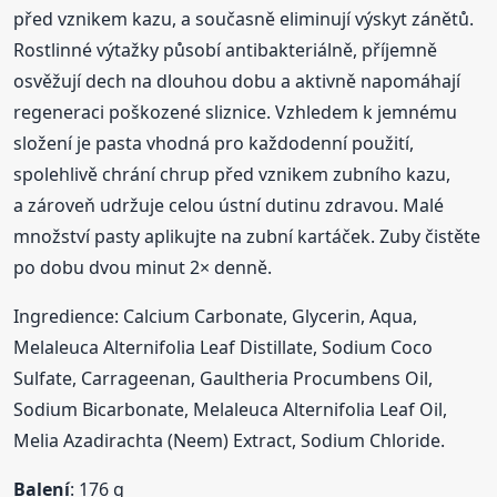
před vznikem kazu, a současně eliminují výskyt zánětů.
Rostlinné výtažky působí antibakteriálně, příjemně
osvěžují dech na dlouhou dobu a aktivně napomáhají
regeneraci poškozené sliznice. Vzhledem k jemnému
složení je pasta vhodná pro každodenní použití,
spolehlivě chrání chrup před vznikem zubního kazu,
a zároveň udržuje celou ústní dutinu zdravou. Malé
množství pasty aplikujte na zubní kartáček. Zuby čistěte
po dobu dvou minut 2× denně.
Ingredience: Calcium Carbonate, Glycerin, Aqua,
Melaleuca Alternifolia Leaf Distillate, Sodium Coco
Sulfate, Carrageenan, Gaultheria Procumbens Oil,
Sodium Bicarbonate, Melaleuca Alternifolia Leaf Oil,
Melia Azadirachta (Neem) Extract, Sodium Chloride.
Balení
: 176 g