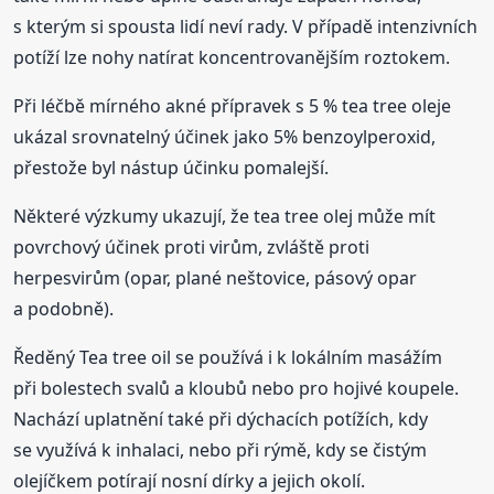
s kterým si spousta lidí neví rady. V případě intenzivních
potíží lze nohy natírat koncentrovanějším roztokem.
Při léčbě mírného akné přípravek s 5 % tea tree oleje
ukázal srovnatelný účinek jako 5% benzoylperoxid,
přestože byl nástup účinku pomalejší.
Některé výzkumy ukazují, že tea tree olej může mít
povrchový účinek proti virům, zvláště proti
herpesvirům (opar, plané neštovice, pásový opar
a podobně).
Ředěný Tea tree oil se používá i k lokálním masážím
při bolestech svalů a kloubů nebo pro hojivé koupele.
Nachází uplatnění také při dýchacích potížích, kdy
se využívá k inhalaci, nebo při rýmě, kdy se čistým
olejíčkem potírají nosní dírky a jejich okolí.