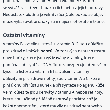
pod označením vitamín H nebo vitamín B7. Biotin
se vytváří ve střevních bakteriích nebo z jejich potravy.
Nedostatek biotinu je velmi vzácný, ale pokud se objeví,
může vykazovat příznaky zahrnující zrohovatění tkáně.
Ostatní vitamíny
Vitamíny B, kyselina listová a vitamín B12 jsou důležité
pro zdraví dětských
nehtů
. Ve zdravých nehtech rostou
nové buňky, které jsou vyživovány vitamíny, které
pomáhají při syntéze DNA. Toto zabezpečuje především
kyselina listová a vitamín B12. Dalšími vitamíny
důležitými pro zdravé nehty jsou vitamín A a C, které
plní úlohu při růstu buněk a při syntéze kolagenu kůže.
Velmi důležité jsou deriváty vitamínu A neboli retinoly,
které jsou účinné při léčbě nehtové psoriázy, což je
kožní onemocnění, které má vliv na zdraví nehtového