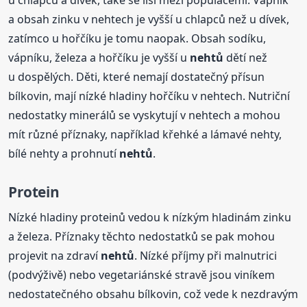
u chlapců a dívek, také se liší mezi populacemi. Vápník
a obsah zinku v nehtech je vyšší u chlapců než u dívek,
zatímco u hořčíku je tomu naopak. Obsah sodíku,
vápníku, železa a hořčíku je vyšší u
nehtů
dětí než
u dospělých. Děti, které nemají dostatečný přísun
bílkovin, mají nízké hladiny hořčíku v nehtech. Nutriční
nedostatky minerálů se vyskytují v nehtech a mohou
mít různé příznaky, například křehké a lámavé nehty,
bílé nehty a prohnutí
nehtů
.
Protein
Nízké hladiny proteinů vedou k nízkým hladinám zinku
a železa. Příznaky těchto nedostatků se pak mohou
projevit na zdraví
nehtů
. Nízké příjmy při malnutrici
(podvýživě) nebo vegetariánské stravě jsou viníkem
nedostatečného obsahu bílkovin, což vede k nezdravým