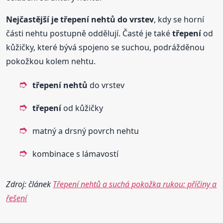
Nejčastější je
třepení
nehtů
do vrstev
, kdy se horní
části nehtu postupně oddělují. Časté je také
třepení
od
kůžičky, které bývá spojeno se suchou, podrážděnou
pokožkou kolem nehtu.
třepení
nehtů
do vrstev
třepení
od kůžičky
matný a drsný povrch nehtu
kombinace s lámavostí
Zdroj: článek
Třepení nehtů a suchá pokožka rukou: příčiny a
řešení