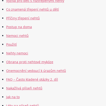
Výživa pro děti s roztřepenými nehty
Co znamená třepení nehtů u dětí
Příčiny třepení nehtů
Postup na doma
Nemoci nehtů
Použití
Nehty nemoci
Obrana proti nehtové mykóze
Onemocnění vedoucí k úrazům nehtů
FAQ – Často kladené otázky 2. díl
Nakažlivá plíseň nehtů
Jak na to
Léky na plíseň nehtů