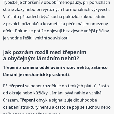
Typické je zhoršení v období menopauzy, při poruchách
štítné žlázy nebo při výrazných hormonálních výkyvech.
V těchto případech bývá suchá pokožka rukou jedním
z prvních příznaků a kosmetická péče má jen omezený
efekt. Pokud se potíže objevují bez zjevné vnější příčiny,
je vhodné řešit i vnitřní souvislosti.
Jak poznám rozdíl mezi
třepení
m
a obyčejným lámáním
nehtů
?
Třepení
znamená oddělování vrstev nehtu, zatímco
lámání je mechanické prasknutí
.
Při
třepení
se nehet rozděluje do tenkých plátků, často
od okraje nebo kůžičky. Lámání bývá náhlé a vzniká
úrazem.
Třepení
obvykle signalizuje dlouhodobé
oslabení struktury nehtu a často se pojí se suchou nebo