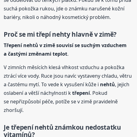
suchá pokožka rukou, jde o známku narušené kožní
bariéry, nikoli o náhodný kosmetický problém.
Proč se mi třepí nehty hlavně v zimě?
Třepení
nehtů
v zimě souvisí se suchým vzduchem
a častými změnami teplot
.
V zimních měsících klesá vlhkost vzduchu a pokožka
ztrácí více vody. Ruce jsou navíc vystaveny chladu, větru
a častému mytí. To vede k vysušení kůže i
nehtů
, jejich
oslabení a větší náchylnosti k
třepení
. Pokud
se nepřizpůsobí péče, potíže se v zimě pravidelně
zhoršují.
Je
třepení
nehtů
známkou nedostatku
vitamínů?