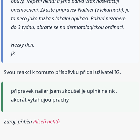
obuvy. Trepeni nehtu a jeho barva vsak nasvedcuji
onemocneni. Zkuste pripravek Nailner (v lekarnach), je
to neco jako tuzka s lokalni aplikaci. Pokud nezabere
do 3 tydnu, obratte se na dermatologickou ordinaci.
Hezky den,
JK
Svou reakci k tomuto příspěvku přidal uživatel IG.
přípravek nailer jsem zkoušel je uplně na nic,
akorát vytahujou prachy
Zdroj: příběh
Plíseň nehtů