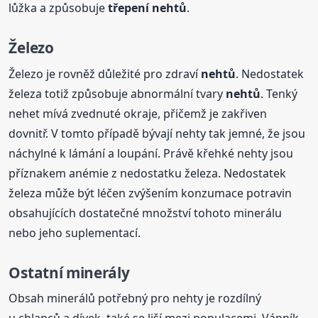
lůžka a způsobuje
třepení
nehtů
.
Železo
Železo je rovněž důležité pro zdraví
nehtů
. Nedostatek
železa totiž způsobuje abnormální tvary
nehtů
. Tenký
nehet mívá zvednuté okraje, přičemž je zakřiven
dovnitř. V tomto případě bývají nehty tak jemné, že jsou
náchylné k lámání a loupání. Právě křehké nehty jsou
příznakem anémie z nedostatku železa. Nedostatek
železa může být léčen zvýšením konzumace potravin
obsahujících dostatečné množství tohoto minerálu
nebo jeho suplementací.
Ostatní minerály
Obsah minerálů potřebný pro nehty je rozdílný