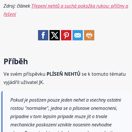
Zdroj: článek
Třepení nehtů a suchá pokožka rukou: příčiny a
řešení
Příběh
Ve svém příspěvku
PLÍSEŇ NEHTŮ
se k tomuto tématu
vyjádřil uživatel JK.
Pokud je postizen pouze jeden nehet a vsechny ostatni
rostou "normalne", jedna se o plisnove onemocneni,
pripadne v tom lepsim pripade muze jit o trvale
mechanicke poskozeni vznikle nosenim nevhodne