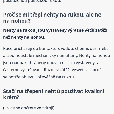
poškozenou pokožkou rukou.
Proč se mi třepí nehty na rukou, ale ne
na nohou?
Nehty na rukou jsou vystaveny výrazně větší zátěži
než nehty na nohou
.
Ruce přicházejí do kontaktu s vodou, chemií, dezinfekcí
a jsou neustále mechanicky namáhány. Nehty na nohou
jsou naopak chráněny obuví a nejsou vystaveny tak
častému vysušování. Rozdíl v zátěži vysvětluje, proč
se potíže objevují převážně na rukou.
Stačí na
třepení
nehtů
používat kvalitní
krém?
(...více se dočtete ve zdroji)