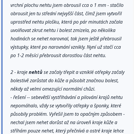
vrchní plochu nehtu jsem obrousil cca o 1 mm - stačilo
obrousit jen tu střední nejvyšší část, čímž jsem vytvořil
uprostřed nehtu plošku, která po pár minutách začala
uvolňovat zkrut nehtu i bolest zmizela, po několika
hodinách se nehet narovnal, tak jsem ještě přebrousil
výstupky, které po narovnání vznikly. Nyní už stačí cca
po 1-2 měsíci přebrousit dorostlou část nehtu.
2 - kraje
nehtů
se začaly třepit a vzniklé otřepky začaly
bolestivě zarůstat do kůže a působit značnou bolest,
někdy až velmi omezující normální chůzi.
- řešení -- sebevětší vystřihávání a pilování krajů nehtu
nepomáhalo, vždy se vytvořily otřepky a šponky, které
působily problém. Vyřešil jsem to opačným způsobem -
nechal jsem nehet dorůst až na úroveň kraje kůže a
stříhám pouze nehet, který přečnívá a ostré kraje lehce