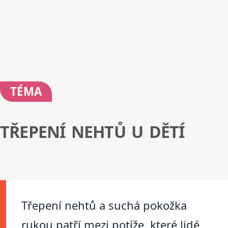
TÉMA
TŘEPENÍ NEHTŮ U DĚTÍ
Třepení nehtů a suchá pokožka
rukou patří mezi potíže, které lidé