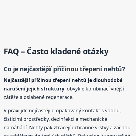
FAQ – Často kladené otázky
Co je nejčastější příčinou
třepení
nehtů
?
Nejčastější příčinou
třepení
nehtů
je dlouhodobé
narušení jejich struktury
, obvykle kombinací vnější
zátěže a oslabené regenerace.
V praxi jde nejčastěji o opakovaný kontakt s vodou,
čisticími prostředky, dezinfekcí a mechanické
namáhání. Nehty pak ztrácejí ochranné vrstvy a začnou
se oddělovat do tenkých plátků. Pokud se k tomu přidá