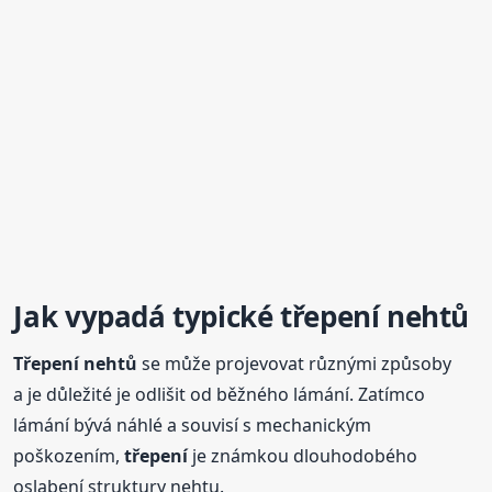
Jak vypadá typické
třepení
nehtů
Třepení
nehtů
se může projevovat různými způsoby
a je důležité je odlišit od běžného lámání. Zatímco
lámání bývá náhlé a souvisí s mechanickým
poškozením,
třepení
je známkou dlouhodobého
oslabení struktury nehtu.