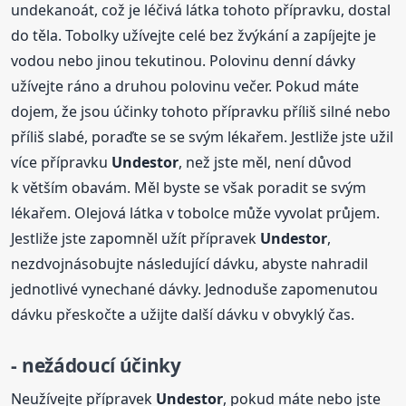
undekanoát, což je léčivá látka tohoto přípravku, dostal
do těla. Tobolky užívejte celé bez žvýkání a zapíjejte je
vodou nebo jinou tekutinou. Polovinu denní dávky
užívejte ráno a druhou polovinu večer. Pokud máte
dojem, že jsou účinky tohoto přípravku příliš silné nebo
příliš slabé, poraďte se se svým lékařem. Jestliže jste užil
více přípravku
Undestor
, než jste měl, není důvod
k větším obavám. Měl byste se však poradit se svým
lékařem. Olejová látka v tobolce může vyvolat průjem.
Jestliže jste zapomněl užít přípravek
Undestor
,
nezdvojnásobujte následující dávku, abyste nahradil
jednotlivé vynechané dávky. Jednoduše zapomenutou
dávku přeskočte a užijte další dávku v obvyklý čas.
- nežádoucí účinky
Neužívejte přípravek
Undestor
, pokud máte nebo jste