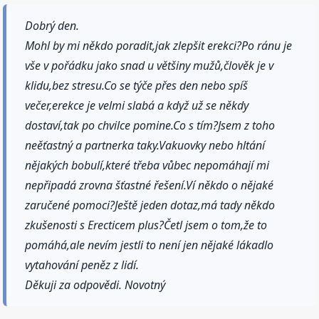
Dobrý den.
Mohl by mi někdo poradit,jak zlepšit erekci?Po ránu je
vše v pořádku jako snad u většiny mužů,člověk je v
klidu,bez stresu.Co se týče přes den nebo spíš
večer,erekce je velmi slabá a když už se někdy
dostaví,tak po chvilce pomine.Co s tím?Jsem z toho
neěťastný a partnerka taky.Vakuovky nebo hltání
nějakých bobulí,které třeba vůbec nepomáhají mi
nepřipadá zrovna šťastné řešení.Ví někdo o nějaké
zaručené pomoci?Ještě jeden dotaz,má tady někdo
zkušenosti s Erecticem plus?Četl jsem o tom,že to
pomáhá,ale nevím jestli to není jen nějaké lákadlo
vytahování peněz z lidí.
Děkuji za odpovědi. Novotný