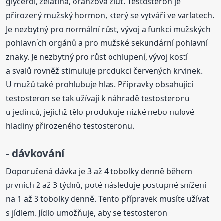
glycerol, želatina, oranžová žluť. Testosteron je
přirozený mužský hormon, který se vytváří ve varlatech.
Je nezbytný pro normální růst, vývoj a funkci mužských
pohlavních orgánů a pro mužské sekundární pohlavní
znaky. Je nezbytný pro růst ochlupení, vývoj kostí
a svalů rovněž stimuluje produkci červených krvinek.
U mužů také prohlubuje hlas. Přípravky obsahující
testosteron se tak užívají k náhradě testosteronu
u jedinců, jejichž tělo produkuje nízké nebo nulové
hladiny přirozeného testosteronu.
- dávkování
Doporučená dávka je 3 až 4 tobolky denně během
prvních 2 až 3 týdnů, poté následuje postupné snížení
na 1 až 3 tobolky denně. Tento přípravek musíte užívat
s jídlem. Jídlo umožňuje, aby se testosteron