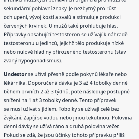
sekundární pohlavní znaky. Je nezbytný pro růst
ochlupení, vývoj kostí a svalů a stimuluje produkci
červených krvinek. U mužů také prohlubuje hlas.
Přípravky obsahující testosteron se užívají k náhradě
testosteronu u jedinců, jejichž tělo produkuje nízké
nebo nulové hladiny přirozeného testosteronu (stav
zvaný hypogonadismus).
Undestor
se užívá přesně podle pokynů lékaře nebo
lékárníka. Doporučená dávka je 3 až 4 tobolky denně
během prvních 2 až 3 týdnů, poté následuje postupné
snížení na 1 až 3 tobolky denně. Tento přípravek
se musí užívat s jídlem. Tobolky se užívají celé bez
žvýkání. Zapíjí se vodou nebo jinou tekutinou. Polovina
denní dávky se užívá ráno a druhá polovina večer.
Pokud se zdá, že jsou účinky tohoto přípravku příliš