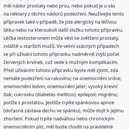
měl nádor prostaty nebo prsu, nebo pokud je u vás
na některý z těchto nádorů podezření. Neužívejte tento
přípravek také v případě, že jste alergický na léčivou
látku nebo na kteroukoli další složku tohoto přípravku.
Léčba testosteronem může vést ke zvětšení prostaty,
zvláště u starších mužů. Ve velmi vzácných případech
se při užívání tohoto přípravku nadměrně zvýší počet
červených krvinek, což vede k možným komplikacím.
Před užíváním tohoto přípravku byste měl zjistit, zda
nemáte podezření na rakovinu; na onemocnění srdce;
onemocnění ledvin; onemocnění jater; vysoký krevní
tlak; cukrovku (diabetes mellitus); epilepsii; migrénu;
potíže s prostatou. Jestliže trpíte spánkovou apnoe
(dočasná zástava dechu ve spánku), může dojít k jejímu
zhoršení. Pokud trpíte nadváhou nebo chronickým
onemocněním plic, měl byste chodit na pravidelné