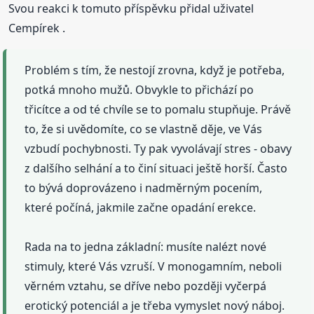
Svou reakci k tomuto příspěvku přidal uživatel
Cempírek .
Problém s tím, že nestojí zrovna, když je potřeba,
potká mnoho mužů. Obvykle to přichází po
třicítce a od té chvíle se to pomalu stupňuje. Právě
to, že si uvědomíte, co se vlastně děje, ve Vás
vzbudí pochybnosti. Ty pak vyvolávají stres - obavy
z dalšího selhání a to činí situaci ještě horší. Často
to bývá doprovázeno i nadměrným pocením,
které počíná, jakmile začne opadání erekce.
Rada na to jedna základní: musíte nalézt nové
stimuly, které Vás vzruší. V monogamním, neboli
věrném vztahu, se dříve nebo později vyčerpá
erotický potenciál a je třeba vymyslet nový náboj.