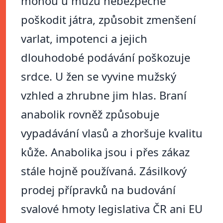
mohou u mužů nebezpečně
poškodit játra, způsobit zmenšení
varlat, impotenci a jejich
dlouhodobé podávání poškozuje
srdce. U žen se vyvine mužský
vzhled a zhrubne jim hlas. Braní
anabolik rovněž způsobuje
vypadávání vlasů a zhoršuje kvalitu
kůže. Anabolika jsou i přes zákaz
stále hojně používaná. Zásilkový
prodej přípravků na budování
svalové hmoty legislativa ČR ani EU