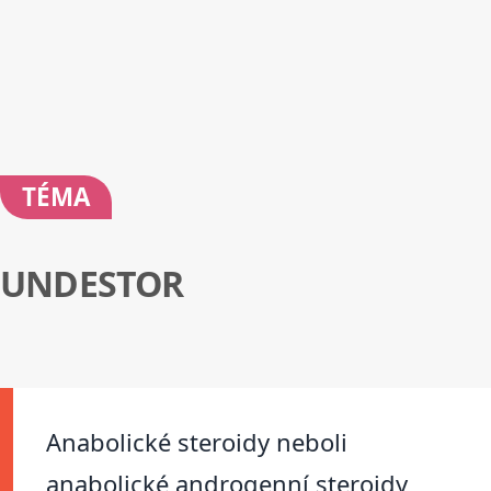
TÉMA
UNDESTOR
Anabolické steroidy neboli
anabolické androgenní steroidy