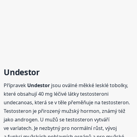
Undestor
Přípravek
Undestor
jsou oválné měkké lesklé tobolky,
které obsahují 40 mg léčivé látky testosteroni
undecanoas, která se v těle přeměňuje na testosteron.
Testosteron je přirozený mužský hormon, známý též
jako androgen. U mužů se testosteron vytváří
ve varlatech. Je nezbytný pro normální růst, vývoj
a funkci mužských pohlavních orgánů a pro mužské