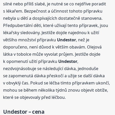
silné nebo příliš slabé, je nutné se co nejdříve poradit
s lékařem. Bezpečnost a účinnost tohoto přípravku
nebyla u dětí a dospívajících dostatečně stanovena.
Předpubertální děti, které užívají tento přípravek, jsou
lékařsky sledovány. Jestliže dojde najednou k užití
většího množství přípravku
Undestor
, než je
doporučeno, není důvod k větším obavám. Olejová
látka v tobolce může vyvolat průjem. Jestliže dojde
k opomenutí užití přípravku
Undestor
,
nezdvojnásobuje se následující dávka, jednoduše
se zapomenutá dávka přeskočí a užije se další dávka
v obvyklý čas. Pokud se léčba tímto přípravkem ukončí,
mohou se během několika týdnů znovu objevit obtíže,
které se objevovaly před léčbou.
Undestor
– cena