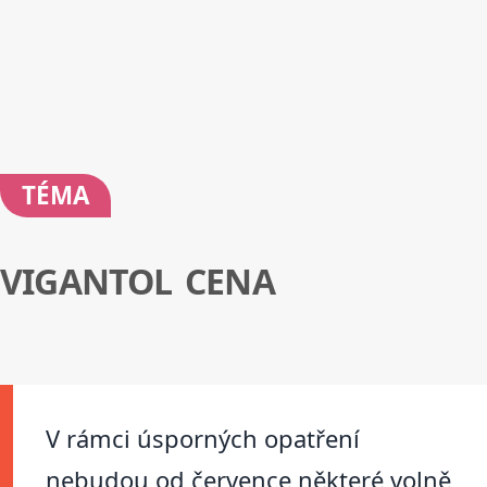
TÉMA
VIGANTOL CENA
V rámci úsporných opatření
nebudou od července některé volně