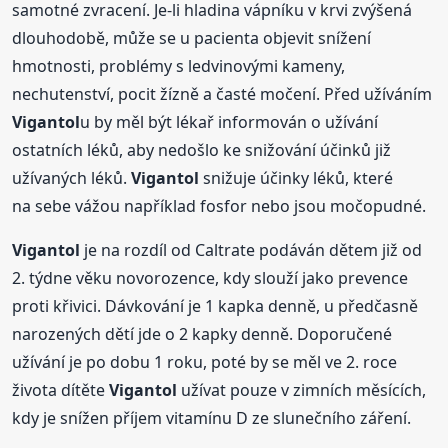
samotné zvracení. Je-li hladina vápníku v krvi zvýšená
dlouhodobě, může se u pacienta objevit snížení
hmotnosti, problémy s ledvinovými kameny,
nechutenství, pocit žízně a časté močení. Před užíváním
Vigantol
u by měl být lékař informován o užívání
ostatních léků, aby nedošlo ke snižování účinků již
užívaných léků.
Vigantol
snižuje účinky léků, které
na sebe vážou například fosfor nebo jsou močopudné.
Vigantol
je na rozdíl od Caltrate podáván dětem již od
2. týdne věku novorozence, kdy slouží jako prevence
proti křivici. Dávkování je 1 kapka denně, u předčasně
narozených dětí jde o 2 kapky denně. Doporučené
užívání je po dobu 1 roku, poté by se měl ve 2. roce
života dítěte
Vigantol
užívat pouze v zimních měsících,
kdy je snížen příjem vitamínu D ze slunečního záření.