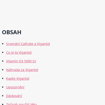
OBSAH
Srovnání Caltrate a Vigantol
Co je to Vigantol
Vitamín D3 5000 IU
Náhrada za Vigantol
Kapky Vigantol
Upozornění
Dávkování
Způsob použití léku