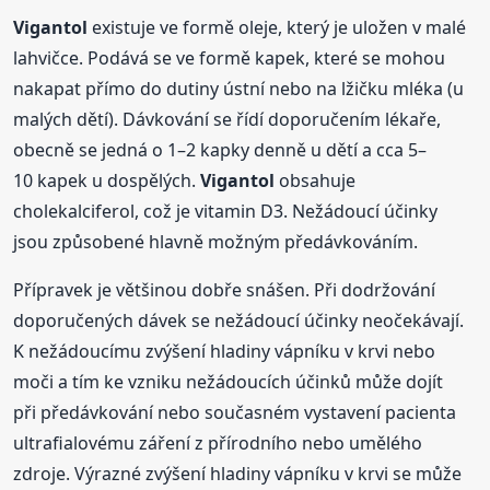
Vigantol
existuje ve formě oleje, který je uložen v malé
lahvičce. Podává se ve formě kapek, které se mohou
nakapat přímo do dutiny ústní nebo na lžičku mléka (u
malých dětí). Dávkování se řídí doporučením lékaře,
obecně se jedná o 1–2 kapky denně u dětí a cca 5–
10 kapek u dospělých.
Vigantol
obsahuje
cholekalciferol, což je vitamin D3. Nežádoucí účinky
jsou způsobené hlavně možným předávkováním.
Přípravek je většinou dobře snášen. Při dodržování
doporučených dávek se nežádoucí účinky neočekávají.
K nežádoucímu zvýšení hladiny vápníku v krvi nebo
moči a tím ke vzniku nežádoucích účinků může dojít
při předávkování nebo současném vystavení pacienta
ultrafialovému záření z přírodního nebo umělého
zdroje. Výrazné zvýšení hladiny vápníku v krvi se může