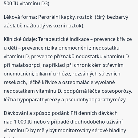
500 IU vitamínu D3).
Léková forma: Perorální kapky, roztok, (čirý, bezbarvý
až slabě nažloutlý viskózní roztok).
Klinické údaje: Terapeutické indikace – prevence křivice
u dětí – prevence rizika onemocnění z nedostatku
vitamínu D, prevence příznaků nedostatku vitamínu D
při malabsorpci, například při chronickém střevním
onemocnění, biliární cirhóze, rozsáhlých střevních
resekcích, léčbě křivice a osteomalácie vyvolané
nedostatkem vitamínu D, podpůrná léčba osteoporózy,
léčba hypoparathyreózy a pseudohypoparathyreózy
Dávkování a způsob podání: Při denních dávkách
nad 1 000 IU nebo v případě dlouhodobého užívání
vitamínu D by měly být monitorovány sérové hladiny