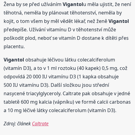
Žena by se před užíváním
Vigantol
u měla ujistit, že není
těhotná, neměla by plánovat těhotenství, neměla by
kojit, o tom všem by měl vědět lékař, než ženě
Vigantol
předepíše. Užívání vitamínu D v těhotenství může
poškodit plod, neboť se vitamín D dostane k dítěti přes
placentu.
Vigantol
obsahuje léčivou látku colecalciferolum
(vitamín D3), a to v 1 ml roztoku (40 kapek) 0,5 mg, což
odpovídá 20 000 IU vitamínu D3 (1 kapka obsahuje
500 IU vitamínu D3). Další složkou jsou střední
nasycené triacylglyceroly. Caltrate pak obsahuje v jedné
tabletě 600 mg kalcia (vápníku) ve formě calcii carbonas
a 10 mg léčivé látky colecalciferolum (vitamín D3).
Zdroj: článek
Caltrate