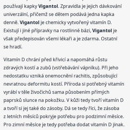
používají kapky
Vigantol
. Zpravidla je jejich dávkování
univerzální, přičemž se dětem podává jedna kapka
denně.
Vigantol
je chemicky vytvořený vitamín D.
Existují i jiné přípravky na rostlinné bázi,
Vigantol
je
však předepisován všemi lékaři a je zdarma. Ostatní
se hradí.
Vitamín D chrání před křivicí a napomáhá růstu
zdravých kostí a zubů (vstřebávání vápníku). Při jeho
nedostatku vzniká onemocnění rachitis, způsobující
nevratnou deformitu kostí. Příroda si potřebný vitamín
vyrábí v těle živočichů sama působením přímých
paprsků slunce na pokožku. V kůži tedy tvoří vitamín D
a tvoří si jej také do zásoby. Dá se tedy říci, že zásoba
z letních měsíců pokryje potřebu pro podzimní měsíce.
Pro zimní měsíce je tedy potřeba dodat vitamín D jinak.