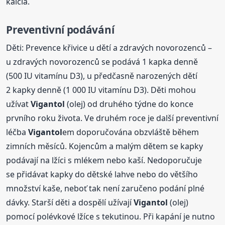
kalcia.
Preventivní podávání
Děti: Prevence křivice u dětí a zdravých novorozenců –
u zdravých novorozenců se podává 1 kapka denně
(500 IU vitamínu D3), u předčasně narozených dětí
2 kapky denně (1 000 IU vitamínu D3). Děti mohou
užívat
Vigantol
(olej) od druhého týdne do konce
prvního roku života. Ve druhém roce je další preventivní
léčba
Vigantol
em doporučována obzvláště během
zimních měsíců. Kojencům a malým dětem se kapky
podávají na lžíci s mlékem nebo kaší. Nedoporučuje
se přidávat kapky do dětské lahve nebo do většího
množství kaše, neboť tak není zaručeno podání plné
dávky. Starší děti a dospělí užívají
Vigantol
(olej)
pomocí polévkové lžíce s tekutinou. Při kapání je nutno