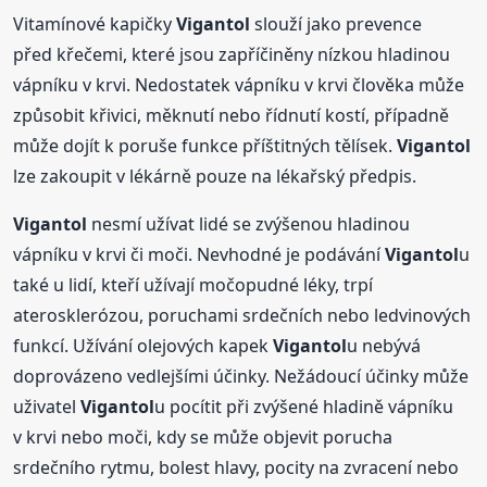
Vitamínové kapičky
Vigantol
slouží jako prevence
před křečemi, které jsou zapříčiněny nízkou hladinou
vápníku v krvi. Nedostatek vápníku v krvi člověka může
způsobit křivici, měknutí nebo řídnutí kostí, případně
může dojít k poruše funkce příštitných tělísek.
Vigantol
lze zakoupit v lékárně pouze na lékařský předpis.
Vigantol
nesmí užívat lidé se zvýšenou hladinou
vápníku v krvi či moči. Nevhodné je podávání
Vigantol
u
také u lidí, kteří užívají močopudné léky, trpí
aterosklerózou, poruchami srdečních nebo ledvinových
funkcí. Užívání olejových kapek
Vigantol
u nebývá
doprovázeno vedlejšími účinky. Nežádoucí účinky může
uživatel
Vigantol
u pocítit při zvýšené hladině vápníku
v krvi nebo moči, kdy se může objevit porucha
srdečního rytmu, bolest hlavy, pocity na zvracení nebo