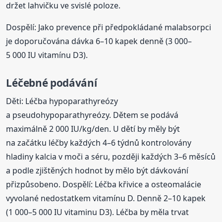
držet lahvičku ve svislé poloze.
Dospělí: Jako prevence při předpokládané malabsorpci
je doporučována dávka 6–10 kapek denně (3 000–
5 000 IU vitamínu D3).
Léčebné podávání
Děti: Léčba hypoparathyreózy
a pseudohypoparathyreózy. Dětem se podává
maximálně 2 000 IU/kg/den. U dětí by měly být
na začátku léčby každých 4–6 týdnů kontrolovány
hladiny kalcia v moči a séru, později každých 3–6 měsíců
a podle zjištěných hodnot by mělo být dávkování
přizpůsobeno. Dospělí: Léčba křivice a osteomalácie
vyvolané nedostatkem vitamínu D. Denně 2–10 kapek
(1 000–5 000 IU vitaminu D3). Léčba by měla trvat