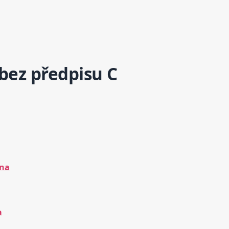
bez předpisu C
na
a