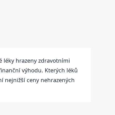
 léky hrazeny zdravotními
finanční výhodu. Kterých léků
ní nejnižší ceny nehrazených