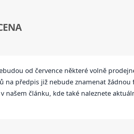
 CENA
ebudou od července některé volně prodejné
ků na předpis již nebude znamenat žádnou 
 v našem článku, kde také naleznete aktuál