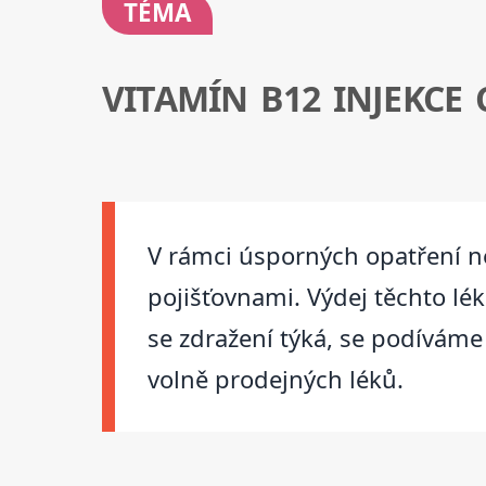
TÉMA
VITAMÍN B12 INJEKCE
V rámci úsporných opatření n
pojišťovnami. Výdej těchto lé
se zdražení týká, se podíváme
volně prodejných léků.