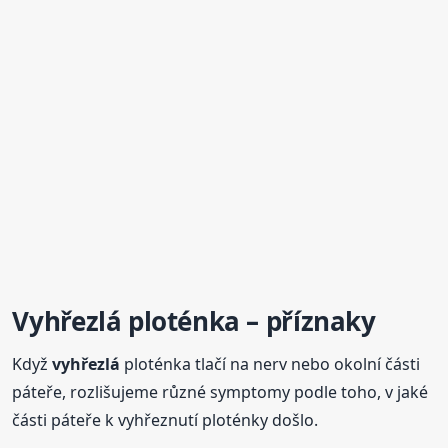
Vyhřezlá
ploténka –
příznaky
Když
vyhřezlá
ploténka tlačí na nerv nebo okolní části
páteře, rozlišujeme různé symptomy podle toho, v jaké
části páteře k vyhřeznutí ploténky došlo.