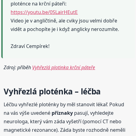
ploténce na krční páteři:
https://youtu.be/0SLairHEutE
Video je v angličtině, ale cviky jsou velmi dobře
vidět a pochopíte je i když anglicky nerozumíte.
Zdraví Cempírek!
Zdroj: příběh
Vyhřezlá plotinka krční páteře
Vyhřezlá
ploténka – léčba
Léčbu vyhřezlé ploténky by měl stanovit lékař. Pokud
na vás výše uvedené
příznaky
pasují, vyhledejte
neurologa, který vám záda vyšetří (pomocí CT nebo
magnetické rezonance). Záda byste rozhodně neměli