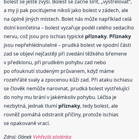
bolest se ještě zvýší. Bolest se začne šířit, „vystřelovat“,
a my ji pak pociťujeme nikoli jako bolest v zádech, ale
na úplně jiných místech. Bolet nás může například celá
dolní končetina – bolest vyzařuje podél celého sedacího
nervu, což jsou pro ischias typické
příznaky
.
Příznaky
jsou nepřehlédnutelné – prudká bolest ve spodní části
zad se objeví nejčastěji při zvedání těžkého břemene
v předklonu, při prudkém pohybu zad nebo
po ofouknutí studeným průvanem, když máme
rozehřáté svaly a zpocenou kůži zad. Při ataku ischiasu
se člověk nemůže narovnat, prudká bolest vystřelující
do nohy mu brání v jakémkoliv pohybu. Léčba je
nezbytná, jednak tlumí
příznaky
, tedy bolest, ale
rovněž pomáhá odstranit příčiny, protože ischias
se opakovaně vrací.
Zdroj: článek
Vyhřezlá ploténka