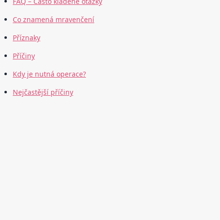
FAQ – Často kladené otázky
Co znamená mravenčení
Příznaky
Příčiny
Kdy je nutná operace?
Nejčastější příčiny