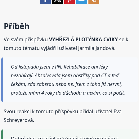
Příběh
Ve svém příspěvku
VYHŘEZLÁ PLOTÝNKA CVIKY
se k
tomuto tématu vyjádřil uživatel Jarmila Jandová.
Od listopadu jsem v PN. Rehabilitace ani léky
nezabírají. Absolvovala jsem obstřiky pod CT a teď
čekám, zda zaberou nebo ne. Jsem z toho již nervní,
protože mám 4 roky do důchodu a nevím, co si počít.
Svou reakci k tomuto příspěvku přidal uživatel Eva
Schreyerová.
Dobrý den, manžel má úplně stejný problém s