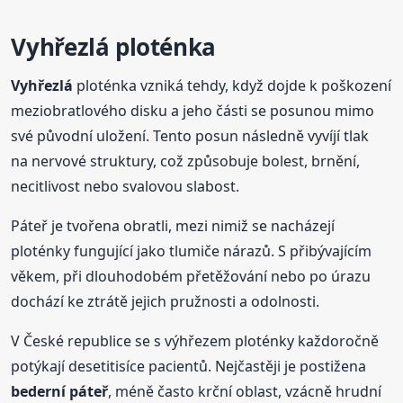
Vyhřezlá
ploténka
Vyhřezlá
ploténka vzniká tehdy, když dojde k poškození
meziobratlového disku a jeho části se posunou mimo
své původní uložení. Tento posun následně vyvíjí tlak
na nervové struktury, což způsobuje bolest, brnění,
necitlivost nebo svalovou slabost.
Páteř je tvořena obratli, mezi nimiž se nacházejí
ploténky fungující jako tlumiče nárazů. S přibývajícím
věkem, při dlouhodobém přetěžování nebo po úrazu
dochází ke ztrátě jejich pružnosti a odolnosti.
V České republice se s výhřezem ploténky každoročně
potýkají desetitisíce pacientů. Nejčastěji je postižena
bederní páteř
, méně často krční oblast, vzácně hrudní