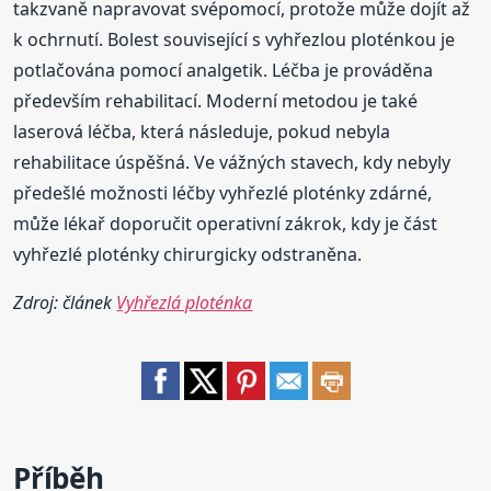
takzvaně napravovat svépomocí, protože může dojít až
k ochrnutí. Bolest související s vyhřezlou ploténkou je
potlačována pomocí analgetik. Léčba je prováděna
především rehabilitací. Moderní metodou je také
laserová léčba, která následuje, pokud nebyla
rehabilitace úspěšná. Ve vážných stavech, kdy nebyly
předešlé možnosti léčby vyhřezlé ploténky zdárné,
může lékař doporučit operativní zákrok, kdy je část
vyhřezlé ploténky chirurgicky odstraněna.
Zdroj: článek
Vyhřezlá ploténka
Příběh