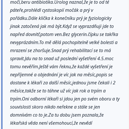
moči,beru antibiotika.Urolog naznal,že je to od té
páteře,prohlédl cystoskopií močák a prý v
pořádku.Dále klička k konečníku prý je fyziologicky
jinak zatočená jak má být.Když se vyprazdňuji jde to
napřed dovnitř,potom ven.Bez glycerin.čípku se takřka
nevyprázdním.To mě dělá pochopitelně velké bolesti a
mrazení se zhoršuje.Snad prý rehabilitací se to má
spravit.Jdu na to snad už poslední vyšetření 4.5.moc
tomu nevěřím.Ještě vám řeknu,že každé vyšetření je
nepříjemné a objednání je víc jak na měsíc,popis se
dostane k lékaři za další měsíc,jednou jsme čekali i 2
měsíce,takže se to táhne už víc jak rok a trpím a
trpím.Oni odborní lékaři si jdou jen po svém oboru a ty
souvislosti skoro nikdo neřekne a stále se jen
domnívám co to je.Za tu dobu jsem poznala,že
lékařská věda není všemohoucí,že nevědí