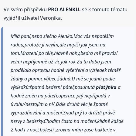
Ve svém příspěvku
PRO ALENKU.
se k tomuto tématu
vyjádřil uživatel Veronika.
Milá paní,nebo slečno Alenko.Moc vás nepotěším
radou,protože ji nevím,ale napíši jak jsem na
tom.Mrazení po těle,hlavně nohy,bedra mě provází
velmi nepříjemně už víc jak rok.Za tu dobu jsem
prodělala opravdu hodně vyšetření a výsledek téměř
žádny a pomoc vůbec žádná.U mě se jedná podle
výsledků:špatná bederní páteř,posunutá
plotýnka
a
hodně změn na páteři,operace prý nepřipadá v
úvahu/nestojím o ni/.Dále druhá věc je špatné
vyprazdňování a močení.Snad prý to dráždí právě
nervy z bederky.Chodím často na močení,klidně každé
2 hod.i v noci,bolesti ,zrovna mám zase bakterie v