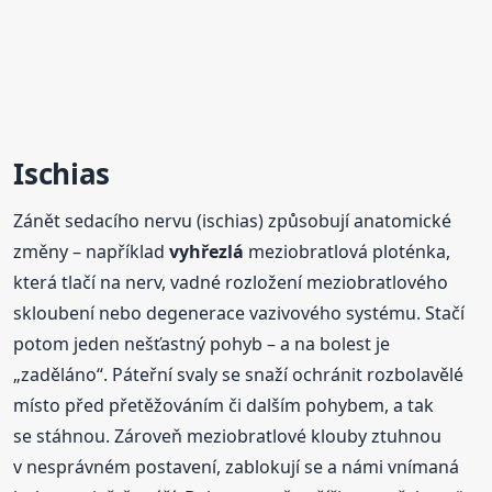
Ischias
Zánět sedacího nervu (ischias) způsobují anatomické
změny – například
vyhřezlá
meziobratlová ploténka,
která tlačí na nerv, vadné rozložení meziobratlového
skloubení nebo degenerace vazivového systému. Stačí
potom jeden nešťastný pohyb – a na bolest je
„zaděláno“. Páteřní svaly se snaží ochránit rozbolavělé
místo před přetěžováním či dalším pohybem, a tak
se stáhnou. Zároveň meziobratlové klouby ztuhnou
v nesprávném postavení, zablokují se a námi vnímaná