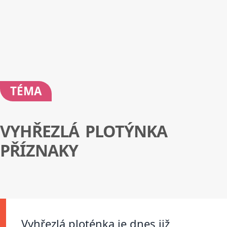
TÉMA
VYHŘEZLÁ PLOTÝNKA
PŘÍZNAKY
Vyhřezlá ploténka je dnes již