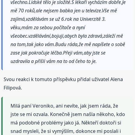
všechno.Lidské tělo je složité.S lékaři vycházím dobře.Je
mě 70 roků,ale nejsem babka jen u televize.Vše mě
zajímá,vzdělávám se už 6.rok na Univerzitě 3.
věku,mám za sebou počítače a nyní
všeobec.vzdělávání,bojuji,abych byla zdravá,záleží mě
na tom,tak jako vám.Budu ráda,že mě napíšete o sobě
zase jak pokračuje léčba.Přeji vám,aby jste se
uzdravila a přišli vám na to od čeho to je.
Svou reakci k tomuto příspěvku přidal uživatel Alena
Filipová.
Milá paní Veroniko, ani nevíte, jak jsem ráda, že
jste se mi ozvala. Konečně jsem našla někoho, kdo
má podobné problémy jako já. Někteří doktoři si
snad mysleli, že si vymýšlím, dokonce mi poslali i