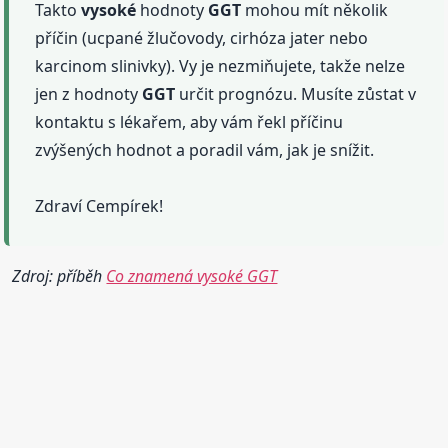
Takto
vysoké
hodnoty
GGT
mohou mít několik
příčin (ucpané žlučovody, cirhóza jater nebo
karcinom slinivky). Vy je nezmiňujete, takže nelze
jen z hodnoty
GGT
určit prognózu. Musíte zůstat v
kontaktu s lékařem, aby vám řekl příčinu
zvýšených hodnot a poradil vám, jak je snížit.
Zdraví Cempírek!
Zdroj: příběh
Co znamená vysoké GGT