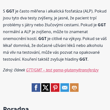
S
GGT
je často měřena i alkalická fosfatáza (ALP). Pokud
jsou tyto dva testy zvýšeny, je jasné, že pacient trpí
problémy s játry nebo žlučovými cestami. Pokud je
GGT
normální a ALP je zvýšeno, může to znamenat
onemocnění kostí.
GGT
je citlivé na výkyvy. Pokud se váš
lékař domnívá, že dočasné užívání léků nebo alkoholu
má vliv na testování, může vás pozvat na opakované
testování. Kouření taktéž zvyšuje hladiny
GGT
.
Zdroj: článek
GTT/GMT – test gama-glutamyltransferázy
Poradna