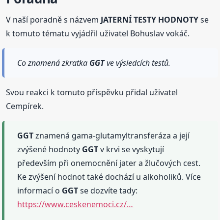
V naší poradně s názvem
JATERNÍ TESTY HODNOTY
se
k tomuto tématu vyjádřil uživatel Bohuslav vokáč.
Co znamená zkratka
GGT
ve výsledcích testů.
Svou reakci k tomuto příspěvku přidal uživatel
Cempírek.
GGT
znamená gama-glutamyltransferáza a její
zvýšené hodnoty
GGT
v krvi se vyskytují
především při onemocnění jater a žlučových cest.
Ke zvýšení hodnot také dochází u alkoholiků. Více
informací o
GGT
se dozvíte tady:
https://www.ceskenemoci.cz/…