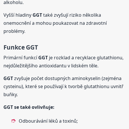
alkoholu.
Vyšší hladiny
GGT
také zvyšují riziko několika
onemocnění a mohou poukazovat na zdravotní
problémy.
Funkce
GGT
Primární funkcí
GGT
je rozklad a recyklace glutathionu,
nejdůležitějšího antioxidantu v lidském těle.
GGT
zvyšuje počet dostupných aminokyselin (zejména
cysteinu), které se používají k tvorbě glutathionu uvnitř
buňky.
GGT
se také ovlivňuje:
Odbourávání léků a toxinů;