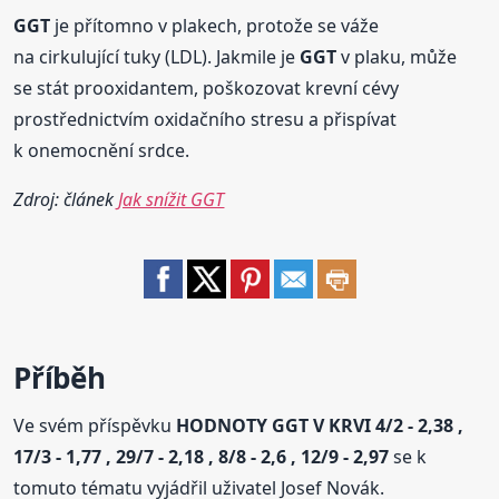
GGT
je přítomno v plakech, protože se váže
na cirkulující tuky (LDL). Jakmile je
GGT
v plaku, může
se stát prooxidantem, poškozovat krevní cévy
prostřednictvím oxidačního stresu a přispívat
k onemocnění srdce.
Zdroj: článek
Jak snížit GGT
Příběh
Ve svém příspěvku
HODNOTY GGT V KRVI 4/2 - 2,38 ,
17/3 - 1,77 , 29/7 - 2,18 , 8/8 - 2,6 , 12/9 - 2,97
se k
tomuto tématu vyjádřil uživatel Josef Novák.