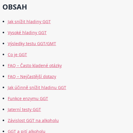
OBSAH
Jak snížit hladiny GGT
Vysoké hladiny GGT
Výsledky testu GGT/GMT
Co je GGT
FAQ – Často kladené otázky
FAQ – Nejčastější dotazy
Jak účinně snížit hladinu GGT
Funkce enzymu GGT
Jaterní testy GGT
Závislost GGT na alkoholu
GGT a pití alkoholu