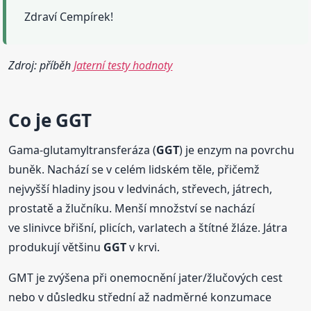
Zdraví Cempírek!
Zdroj: příběh
Jaterní testy hodnoty
Co je
GGT
Gama-glutamyltransferáza (
GGT
) je enzym na povrchu
buněk. Nachází se v celém lidském těle, přičemž
nejvyšší hladiny jsou v ledvinách, střevech, játrech,
prostatě a žlučníku. Menší množství se nachází
ve slinivce břišní, plicích, varlatech a štítné žláze. Játra
produkují většinu
GGT
v krvi.
GMT je zvýšena při onemocnění jater/žlučových cest
nebo v důsledku střední až nadměrné konzumace