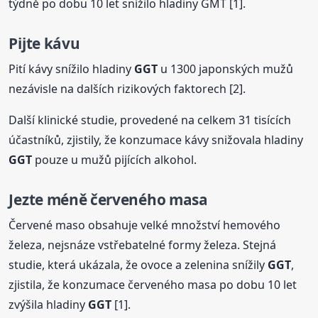
týdně po dobu 10 let snížilo hladiny GMT [1].
Pijte kávu
Pití kávy snížilo hladiny
GGT
u 1300 japonských mužů
nezávisle na dalších rizikových faktorech [2].
Další klinické studie, provedené na celkem 31 tisících
účastníků, zjistily, že konzumace kávy snižovala hladiny
GGT
pouze u mužů pijících alkohol.
Jezte méně červeného masa
Červené maso obsahuje velké množství hemového
železa, nejsnáze vstřebatelné formy železa. Stejná
studie, která ukázala, že ovoce a zelenina snížily
GGT
,
zjistila, že konzumace červeného masa po dobu 10 let
zvýšila hladiny
GGT
[1].