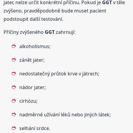
jater, nelze určit konkrétní příčinu. Pokud je
GGT
v těle
zvýšeno, pravděpodobně bude muset pacient
podstoupit další testování.
Příčiny zvýšeného
GGT
zahrnují:
alkoholismus;
zánět jater;
nedostatečný průtok krve v játrech;
nádor jater;
cirhózu;
nadměrné užívání léků nebo jiných látek;
selhání srdce.