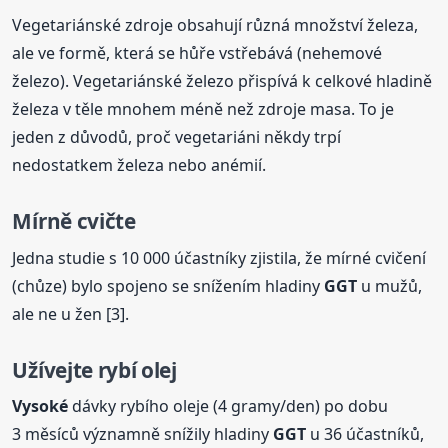
Vegetariánské zdroje obsahují různá množství železa,
ale ve formě, která se hůře vstřebává (nehemové
železo). Vegetariánské železo přispívá k celkové hladině
železa v těle mnohem méně než zdroje masa. To je
jeden z důvodů, proč vegetariáni někdy trpí
nedostatkem železa nebo anémií.
Mírně cvičte
Jedna studie s 10 000 účastníky zjistila, že mírné cvičení
(chůze) bylo spojeno se snížením hladiny
GGT
u mužů,
ale ne u žen [3].
Užívejte rybí olej
Vysoké
dávky rybího oleje (4 gramy/den) po dobu
3 měsíců významně snížily hladiny
GGT
u 36 účastníků,