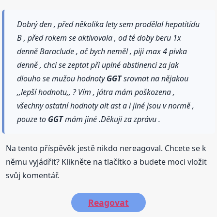
Dobrý den , před několika lety sem prodělal hepatitídu
B , před rokem se aktivovala , od té doby beru 1x
denně Baraclude , ač bych neměl , piji max 4 pivka
denně , chci se zeptat při uplné abstinenci za jak
dlouho se mužou hodnoty
GGT
srovnat na nějakou
,,lepší hodnotu,, ? Vím , játra mám poškozena ,
všechny ostatní hodnoty alt ast a i jiné jsou v normě ,
pouze to
GGT
mám jiné .Děkuji za zprávu .
Na tento příspěvěk jestě nikdo nereagoval. Chcete se k
němu vyjádřit? Klikněte na tlačítko a budete moci vložit
svůj komentář.
Reagovat