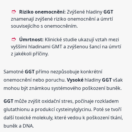
Riziko onemocnění:
Zvýšené hladiny
GGT
znamenají zvýšené riziko onemocnění a úmrtí
souvisejícího s onemocněním.
Úmrtnost:
Klinické studie ukazují vztah mezi
vyššími hladinami GMT a zvýšenou šancí na úmrtí
z jakékoli příčiny.
Samotné
GGT
přímo nezpůsobuje konkrétní
onemocnění nebo poruchu.
Vysoké
hladiny
GGT
však
mohou být známkou systémového poškození buněk.
GGT
může zvýšit oxidační stres, počínaje rozkladem
glutathionu a produkcí cysteinylglycinu. Poté se tvoří
další toxické molekuly, které vedou k poškození tkání,
buněk a DNA.