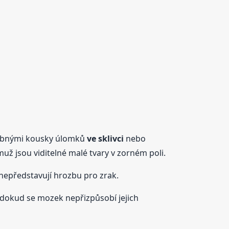
drobnými kousky úlomků
ve sklivci
nebo
emuž jsou viditelné malé tvary v zorném poli.
 nepředstavují hrozbu pro zrak.
 dokud se mozek nepřizpůsobí jejich