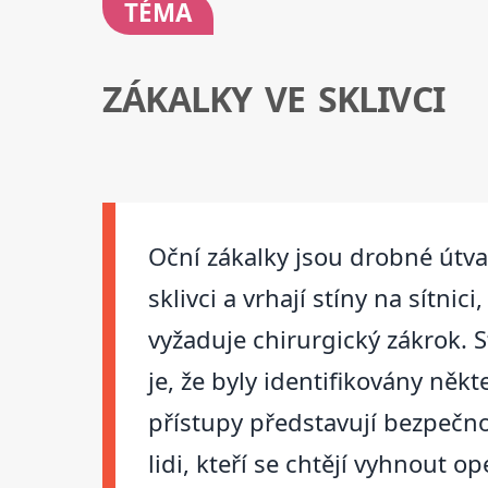
TÉMA
ZÁKALKY VE SKLIVCI
Oční zákalky jsou drobné útvary
sklivci a vrhají stíny na sítni
vyžaduje chirurgický zákrok. S
je, že byly identifikovány někt
přístupy představují bezpečno
lidi, kteří se chtějí vyhnout op