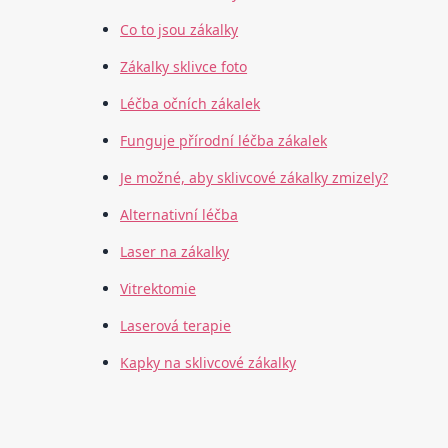
Co to jsou zákalky
Zákalky sklivce foto
Léčba očních zákalek
Funguje přírodní léčba zákalek
Je možné, aby sklivcové zákalky zmizely?
Alternativní léčba
Laser na zákalky
Vitrektomie
Laserová terapie
Kapky na sklivcové zákalky