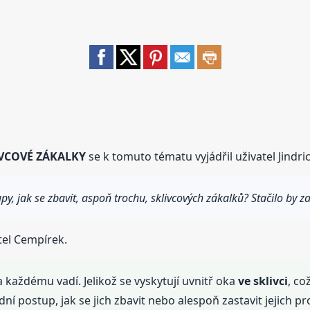
IVCOVÉ ZÁKALKY
se k tomuto tématu vyjádřil uživatel Jindric
upy, jak se zbavit, aspoň trochu, sklivcových zákalků? Stačilo by za
tel Cempírek.
a každému vadí. Jelikož se vyskytují uvnitř oka
ve sklivci
, co
dní postup, jak se jich zbavit nebo alespoň zastavit jejich pr