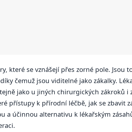
, které se vznášejí přes zorné pole. Jsou to
ci, díky čemuž jsou viditelné jako zákalky. Lé
tejně jako u jiných chirurgických zákroků i z
eré přístupy k přírodní léčbě, jak se zbavit z
u a účinnou alternativu k lékařským zásahům
eraci.