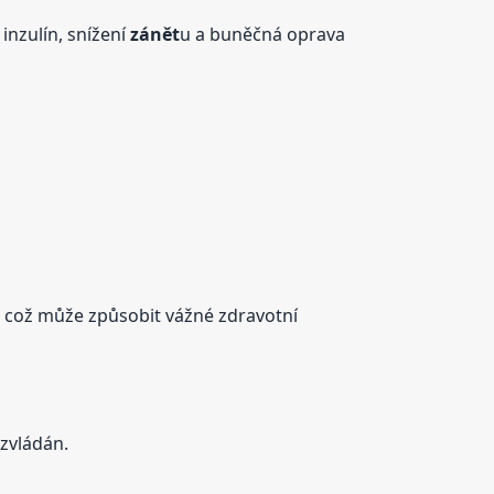
 inzulín, snížení
zánět
u a buněčná oprava
k, což může způsobit vážné zdravotní
zvládán.