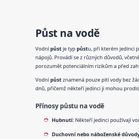
Půst
na vodě
Vodní
půst
je typ
půst
u, při kterém jedinci
nápojů. Provádí se z různých důvodů, včetn
porozumět potenciálním rizikům a před za
Vodní
půst
znamená pouze pití vody bez žád
dnů, přičemž někteří jedinci ji mohou prodl
Přínosy
půst
u na vodě
Hubnutí
: Někteří jedinci používají v
Duchovní nebo náboženské důvod