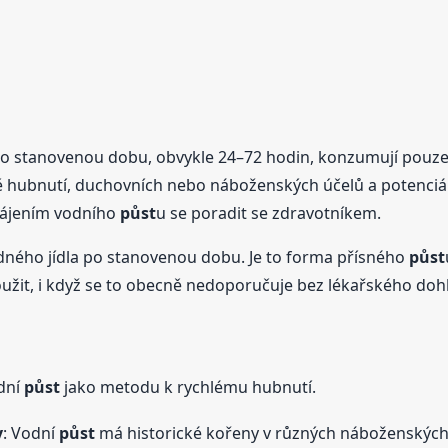
 po stanovenou dobu, obvykle 24–72 hodin, konzumují pouze v
ě hubnutí, duchovních nebo náboženských účelů a potenciáln
hájením vodního
půst
u se poradit se zdravotníkem.
ného jídla po stanovenou dobu. Je to forma přísného
půst
oužit, i když se to obecně nedoporučuje bez lékařského doh
odní
půst
jako metodu k rychlému hubnutí.
y
: Vodní
půst
má historické kořeny v různých náboženských