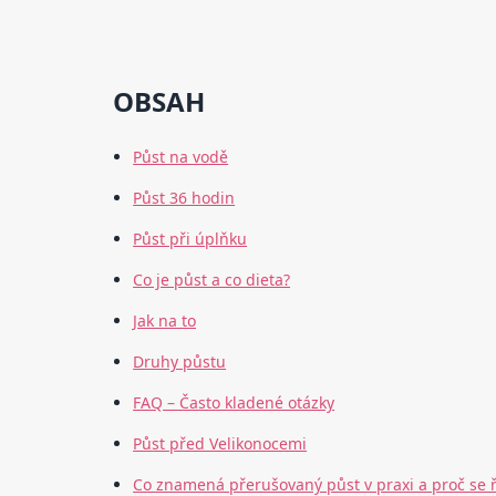
OBSAH
Půst na vodě
Půst 36 hodin
Půst při úplňku
Co je půst a co dieta?
Jak na to
Druhy půstu
FAQ – Často kladené otázky
Půst před Velikonocemi
Co znamená přerušovaný půst v praxi a proč se ř