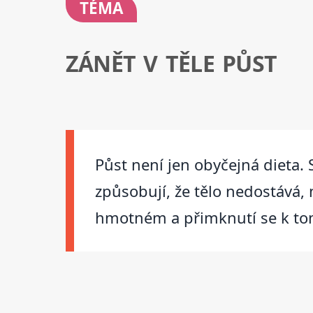
TÉMA
ZÁNĚT V TĚLE PŮST
Půst není jen obyčejná dieta. 
způsobují, že tělo nedostává, 
hmotném a přimknutí se k tom