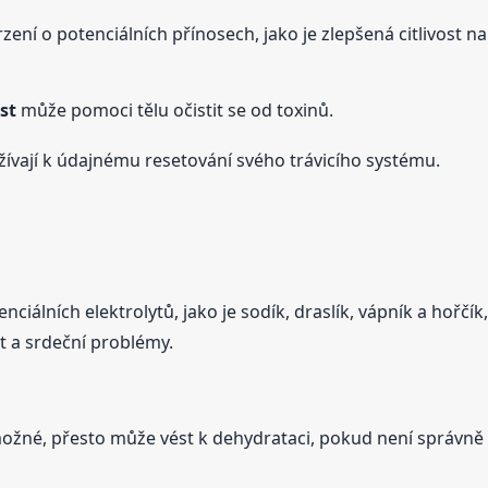
tvrzení o potenciálních přínosech, jako je zlepšená citlivost na
st
může pomoci tělu očistit se od toxinů.
oužívají k údajnému resetování svého trávicího systému.
iálních elektrolytů, jako je sodík, draslík, vápník a hořčí
t a srdeční problémy.
žné, přesto může vést k dehydrataci, pokud není správně 