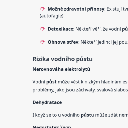
Možné zdravotní přínosy
: Existují 
(autofagie).
Detoxikace
: Někteří věří, že vodní
pů
Obnova střev
: Někteří jedinci jej p
Rizika vodního
půst
u
Nerovnováha elektrolytů
Vodní
půst
může vést k nízkým hladinám esenc
problémy, jako jsou záchvaty, svalová slabos
Dehydratace
I když se to u vodního
půst
u může zdát nemo
Nedostatek živin