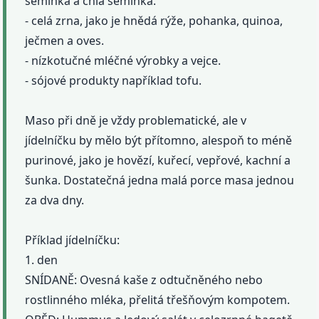
semínka a chia semínka.
- celá zrna, jako je hnědá rýže, pohanka, quinoa,
ječmen a oves.
- nízkotučné mléčné výrobky a vejce.
- sójové produkty například tofu.
Maso při dně je vždy problematické, ale v
jídelníčku by mělo být přítomno, alespoň to méně
purinové, jako je hovězí, kuřecí, vepřové, kachní a
šunka. Dostatečná jedna malá porce masa jednou
za dva dny.
Příklad jídelníčku:
1. den
SNÍDANĚ: Ovesná kaše z odtučněného nebo
rostlinného mléka, přelitá třešňovým kompotem.