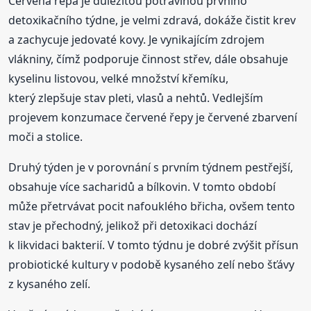
Červená řepa je důležitou potravinou prvního
detoxikačního týdne, je velmi zdravá, dokáže čistit krev
a zachycuje jedovaté kovy. Je vynikajícím zdrojem
vlákniny, čímž podporuje činnost střev, dále obsahuje
kyselinu listovou, velké množství křemíku,
který zlepšuje stav pleti, vlasů a nehtů. Vedlejším
projevem konzumace červené řepy je červené zbarvení
moči a stolice.
Druhý týden je v porovnání s prvním týdnem pestřejší,
obsahuje více sacharidů a bílkovin. V tomto období
může přetrvávat pocit nafouklého břicha, ovšem tento
stav je přechodný, jelikož při detoxikaci dochází
k likvidaci bakterií. V tomto týdnu je dobré zvýšit přísun
probiotické kultury v podobě kysaného zelí nebo šťávy
z kysaného zelí.