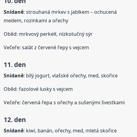
10. den
Snídaně
: strouhaná mrkev s jablkem – ochucená
medem, rozinkami a ořechy
Oběd: mrkvový perkelt, nízkotučný sýr
Večeře: salát z červené řepy s vejcem
11. den
Snídaně
: bílý jogurt, vlašské ořechy, med, skořice
Oběd: fazolové lusky s vejcem
Večeře: červená řepa s ořechy a sušenými švestkami
12. den
Snídaně
: kiwi, banán, ořechy, med, mletá skořice