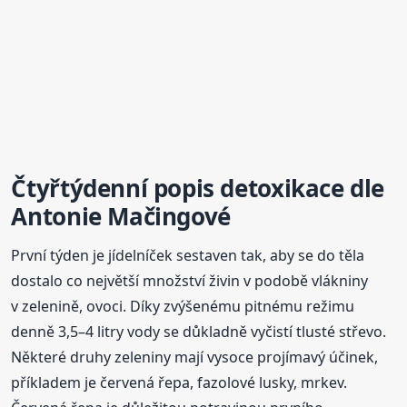
Čtyřtýdenní popis detoxikace dle
Antonie Mačingové
První týden je jídelníček sestaven tak, aby se do těla
dostalo co největší množství živin v podobě vlákniny
v zelenině, ovoci. Díky zvýšenému pitnému režimu
denně 3,5–4 litry vody se důkladně vyčistí tlusté střevo.
Některé druhy zeleniny mají vysoce projímavý účinek,
příkladem je červená řepa, fazolové lusky, mrkev.