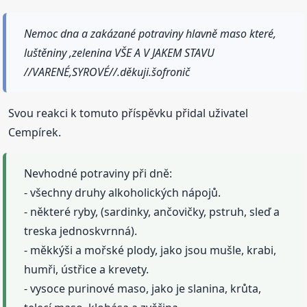
Nemoc dna a zakázané potraviny hlavně maso které,
luštěniny ,zelenina VŠE A V JAKEM STAVU
//VARENÉ,SYROVÉ//.děkuji.šofronič
Svou reakci k tomuto příspěvku přidal uživatel
Cempírek.
Nevhodné potraviny při dně:
- všechny druhy alkoholických nápojů.
- některé ryby, (sardinky, ančovičky, pstruh, sleď a
treska jednoskvrnná).
- měkkýši a mořské plody, jako jsou mušle, krabi,
humři, ústřice a krevety.
- vysoce purinové maso, jako je slanina, krůta,