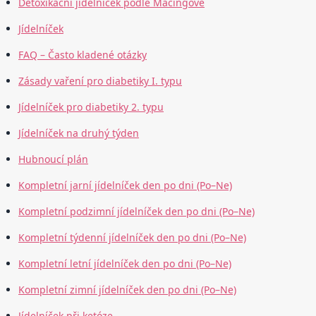
Detoxikační jídelníček podle Mačingové
Jídelníček
FAQ – Často kladené otázky
Zásady vaření pro diabetiky I. typu
Jídelníček pro diabetiky 2. typu
Jídelníček na druhý týden
Hubnoucí plán
Kompletní jarní jídelníček den po dni (Po–Ne)
Kompletní podzimní jídelníček den po dni (Po–Ne)
Kompletní týdenní jídelníček den po dni (Po–Ne)
Kompletní letní jídelníček den po dni (Po–Ne)
Kompletní zimní jídelníček den po dni (Po–Ne)
Jídelníček při ketóze