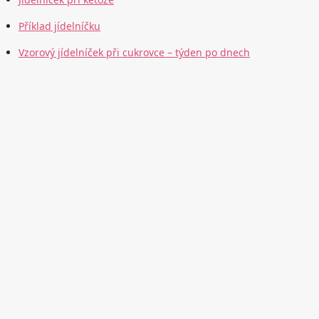
Příklad jídelníčku
Vzorový jídelníček při cukrovce – týden po dnech