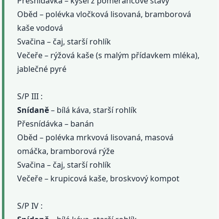
Přesnídávka – kysel z pomerančové šťávy
Oběd – polévka vločková lisovaná, bramborová
kaše vodová
Svačina – čaj, starší rohlík
Večeře – rýžová kaše (s malým přídavkem mléka),
jablečné pyré
S/P III :
Snídaně
– bílá káva, starší rohlík
Přesnídávka – banán
Oběd – polévka mrkvová lisovaná, masová
omáčka, bramborová rýže
Svačina – čaj, starší rohlík
Večeře – krupicová kaše, broskvový kompot
S/P IV :