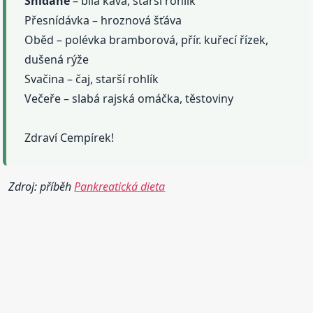
Snídaně
– bílá káva, starší rohlík
Přesnídávka – hroznová šťáva
Oběd – polévka bramborová, přír. kuřecí řízek,
dušená rýže
Svačina – čaj, starší rohlík
Večeře – slabá rajská omáčka, těstoviny
Zdraví Cempírek!
Zdroj: příběh
Pankreatická dieta