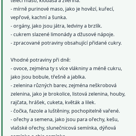
telecí maso, klobása a zvěřina.
- mírně purinové maso, jako je hovězí, kuřecí,
vepřové, kachní a šunka.
- orgány, jako jsou játra, ledviny a brzlík.
- cukrem slazené limonády a džusové nápoje.
- zpracované potraviny obsahující přidané cukry.
Vhodné potraviny při dně:
- ovoce, zejména ty s více vlákniny a méně cukru,
jako jsou bobule, třešně a jablka.
- zelenina různých barev, zejména neškrobová
zelenina, jako je brokolice, listová zelenina, houby,
rajčata, hrášek, cuketa, květák a lilek.
- čočka, fazole a luštěniny, pochopitelně vařené.
- ořechy a semena, jako jsou para ořechy, kešu,
vlašské ořechy, slunečnicová semínka, dýňová