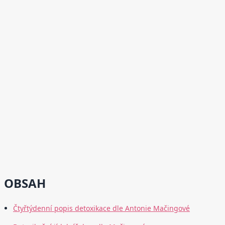
OBSAH
Čtyřtýdenní popis detoxikace dle Antonie Mačingové