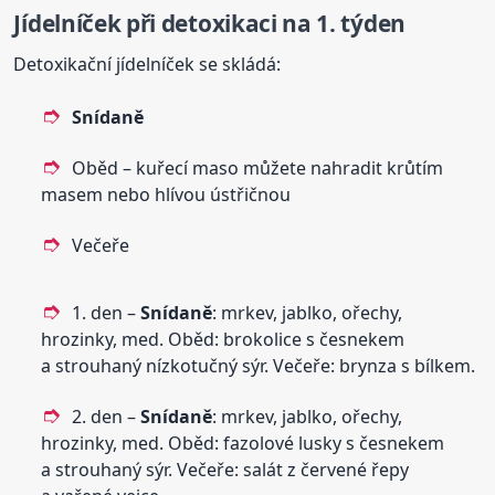
Jídelníček při detoxikaci na 1. týden
Detoxikační jídelníček se skládá:
Snídaně
Oběd – kuřecí maso můžete nahradit krůtím
masem nebo hlívou ústřičnou
Večeře
1. den –
Snídaně
: mrkev, jablko, ořechy,
hrozinky, med. Oběd: brokolice s česnekem
a strouhaný nízkotučný sýr. Večeře: brynza s bílkem.
2. den –
Snídaně
: mrkev, jablko, ořechy,
hrozinky, med. Oběd: fazolové lusky s česnekem
a strouhaný sýr. Večeře: salát z červené řepy