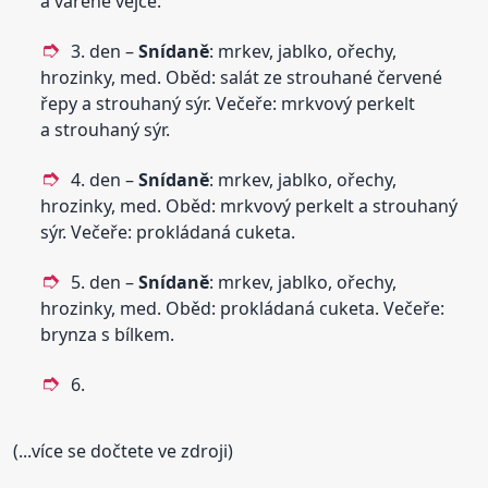
a vařené vejce.
3. den –
Snídaně
: mrkev, jablko, ořechy,
hrozinky, med. Oběd: salát ze strouhané červené
řepy a strouhaný sýr. Večeře: mrkvový perkelt
a strouhaný sýr.
4. den –
Snídaně
: mrkev, jablko, ořechy,
hrozinky, med. Oběd: mrkvový perkelt a strouhaný
sýr. Večeře: prokládaná cuketa.
5. den –
Snídaně
: mrkev, jablko, ořechy,
hrozinky, med. Oběd: prokládaná cuketa. Večeře:
brynza s bílkem.
6.
(...více se dočtete ve zdroji)