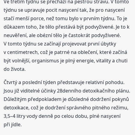
Ve třetím týdnu se přechází na pestrou stravu. V tomto
týdnu se upravuje pocit nasycení tak, že pro nasycení
stačí menší porce, než tomu bylo v prvním týdnu. To je
důkazem toho, že tělo přestává být podvyživené. Je to k
neuvěření, ale obézní tělo je častokrát podvyživené.
V tomto týdnu se začínají projevovat první úbytky
v centimetrech, což je patrné na oblečení, které začíná
být volnější, organismus je plný energie, vitality a chuti
do života.
Čtvrtý a poslední týden představuje relativní pohodu.
Jsou již viditelné účinky 28denního detoxikačního plánu.
Důležitým předpokladem je důsledné dodržení pokynů
detoxikace, což je dodržení správného pitného režimu,
3,5–4 litry vody denně po celou dobu, plné nasycení
při jídle.