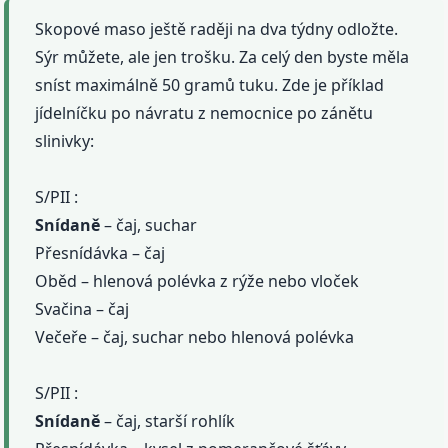
Skopové maso ještě raději na dva týdny odložte.
Sýr můžete, ale jen trošku. Za celý den byste měla
sníst maximálně 50 gramů tuku. Zde je příklad
jídelníčku po návratu z nemocnice po zánětu
slinivky:
S/PII :
Snídaně
– čaj, suchar
Přesnídávka – čaj
Oběd – hlenová polévka z rýže nebo vloček
Svačina – čaj
Večeře – čaj, suchar nebo hlenová polévka
S/PII :
Snídaně
– čaj, starší rohlík