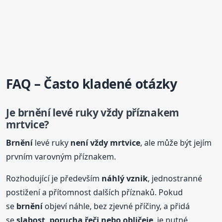
FAQ – Často kladené otázky
Je
brnění
levé ruky vždy příznakem
mrtvice?
Brnění
levé ruky
není vždy mrtvice
, ale může být jejím
prvním varovným příznakem.
Rozhodující je především
náhlý vznik
, jednostranné
postižení a přítomnost dalších příznaků. Pokud
se
brnění
objeví náhle, bez zjevné příčiny, a přidá
se
slabost, porucha řeči nebo obličeje
, je nutné