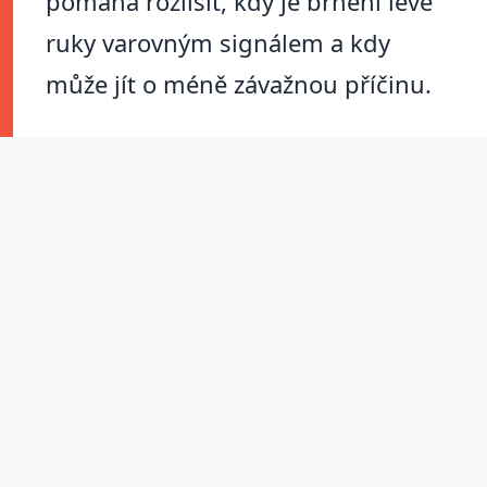
pomáhá rozlišit, kdy je brnění levé
ruky varovným signálem a kdy
může jít o méně závažnou příčinu.