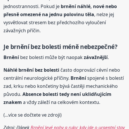
jednostrannosti. Pokud je
brnění
náhlé, nové nebo
přesně omezené na jednu polovinu těla
, nelze jej
vysvětlovat stresem bez předchozího vyloučení
závažných příčin.
Je
brnění
bez bolesti méně nebezpečné?
Brnění
bez bolesti může být naopak
závažnější
.
Náhlé
brnění
bez bolesti
často doprovází cévní nebo
centrální neurologické příčiny.
Brnění
spojené s bolestí
zad, krku nebo končetiny bývá častěji mechanického
původu.
Absence bolesti tedy není uklidňujícím
znakem
a vždy záleží na celkovém kontextu.
(...více se dočtete ve zdroji)
Zdroj: článek
Brnění levé nohy a ruky: kdy jde o urgentní stav