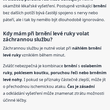
okamžité lékařské vyšetření. Postupně vznikající
brnění
bez dalších potíží bývá častěji spojeno s nervy nebo
páteří, ale i tak by nemělo být dlouhodobě ignorováno.
Kdy mám při
brnění
levé ruky volat
záchrannou službu?
Záchrannou službu je nutné volat při
náhlém
brnění
levé ruky
vzniklém během minut.
Zvlášť nebezpečná je kombinace
brnění
s
oslabením
ruky, poklesem koutku, poruchou řeči nebo
brnění
m
levé nohy
. I pokud se příznaky částečně zlepší, může jít
o přechodnou ischemickou ataku.
Čas je zásadní
a odkládání vyšetření může znamenat ztrátu možnosti
účinné léčby.