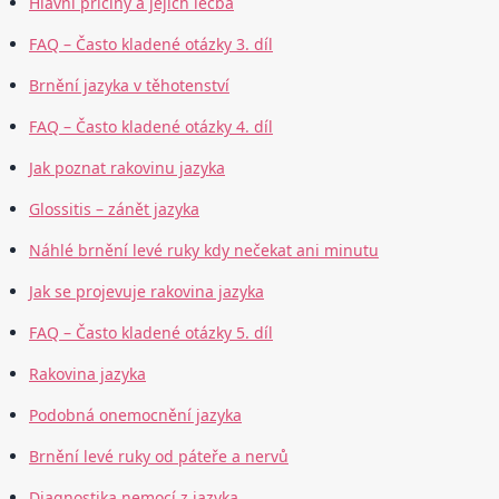
Hlavní příčiny a jejich léčba
FAQ – Často kladené otázky 3. díl
Brnění jazyka v těhotenství
FAQ – Často kladené otázky 4. díl
Jak poznat rakovinu jazyka
Glossitis – zánět jazyka
Náhlé brnění levé ruky kdy nečekat ani minutu
Jak se projevuje rakovina jazyka
FAQ – Často kladené otázky 5. díl
Rakovina jazyka
Podobná onemocnění jazyka
Brnění levé ruky od páteře a nervů
Diagnostika nemocí z jazyka