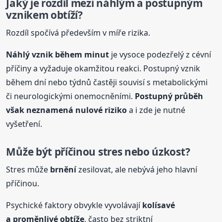
Jaký je rozdíl mezi náhlým a postupným
vznikem obtíží?
Rozdíl spočívá především v míře rizika.
Náhlý vznik během minut
je vysoce podezřelý z cévní
příčiny a vyžaduje okamžitou reakci. Postupný vznik
během dní nebo týdnů častěji souvisí s metabolickými
či neurologickými onemocněními.
Postupný průběh
však neznamená nulové riziko
a i zde je nutné
vyšetření.
Může být příčinou stres nebo úzkost?
Stres může
brnění
zesilovat, ale nebývá jeho hlavní
příčinou.
Psychické faktory obvykle vyvolávají
kolísavé
a proměnlivé obtíže
, často bez striktní