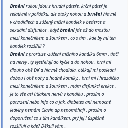
Brnění
rukou jdou z hrudní páteře, krční páteř je
relativně v pořádku, ale otoky nohou a
brnění
hlavně
v chodidlech a zúžený míšní kanálek v bederce a
sexuální disfunkce , když
brnění
jde až do mostku
mezi konečníkem a šourkem , co s tím , kde by mi ten
kanálek rozšířili ?
Brnění
z prortuze -zúžení míšního kanálku 6mm , tlačí
na nervy , ty vystřelují do kyčle a do nohou , brní mi
dlouho obě DK a hlavně chodidla, otékají mi poslední
dobou i obě nohy a hodně kotníky, , brní mi i hrazdička
mezi konečníkem a šourkem , mám disfunkci erekce ,
je to vše asi útlakem nervů v kanálku , prosím o
potvrzení nebo info co a jak, diabetes ani nemocné
ledviny nemám Clavin ap.nepomáhají , prosím o
doporučení co s tím kanálkem, prý jej i úspěšně
rozšiřují a kde? Děkuji vám .