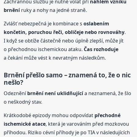
Záchrannou službu je nutné volat při
náhlém vzniku
brnění
ruky a nohy na jedné straně.
Zvlášť nebezpečná je kombinace s
oslabením
končetin, poruchou řeči, obličeje nebo rovnováhy
.
I když se obtíže částečně nebo úplně zlepší, může jít
o přechodnou ischemickou ataku.
Čas rozhoduje
a čekání může vést k nevratným následkům.
Brnění
přešlo samo – znamená to, že o nic
nešlo?
Odeznění
brnění
není uklidňující
a neznamená, že šlo
o neškodný stav.
Krátkodobé epizody mohou odpovídat
přechodné
ischemické atace
, která je varováním před mozkovou
příhodou. Riziko cévní příhody je po TIA v následujících