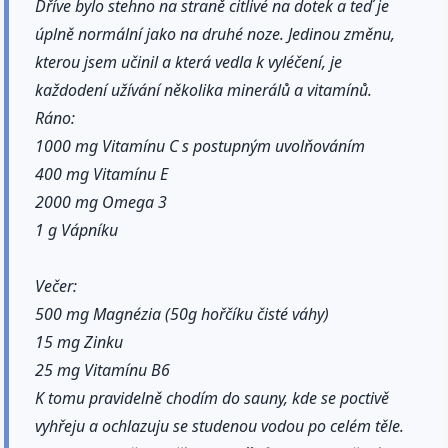
Dříve bylo stehno na straně citlivé na dotek a teď je
úplně normální jako na druhé noze. Jedinou změnu,
kterou jsem učinil a která vedla k vyléčení, je
každodení užívání několika minerálů a vitamínů.
Ráno:
1000 mg Vitamínu C s postupným uvolňováním
400 mg Vitamínu E
2000 mg Omega 3
1 g Vápníku
Večer:
500 mg Magnézia (50g hořčíku čisté váhy)
15 mg Zinku
25 mg Vitamínu B6
K tomu pravidelně chodím do sauny, kde se poctivě
vyhřeju a ochlazuju se studenou vodou po celém těle.