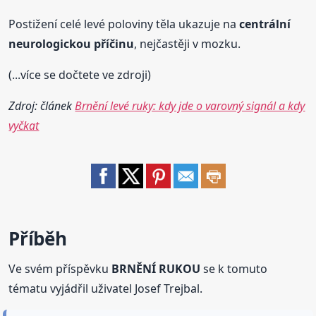
Postižení celé levé poloviny těla ukazuje na
centrální
neurologickou příčinu
, nejčastěji v mozku.
(...více se dočtete ve zdroji)
Zdroj: článek
Brnění levé ruky: kdy jde o varovný signál a kdy
vyčkat
Příběh
Ve svém příspěvku
BRNĚNÍ RUKOU
se k tomuto
tématu vyjádřil uživatel Josef Trejbal.