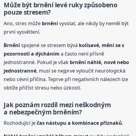
Může být
brnění
levé ruky způsobeno
pouze stresem?
Ano, stres může
brnění
vyvolat, ale nikdy by neměl být
první vysvětlení.
Brnění
spojené se stresem bývá
kolísavé, mění se s
pozorností a dýcháním
a často není přísně
jednostranné. Pokud je však
brnění
náhlé, nové nebo
jednostranné
, musí se nejprve vyloučit neurologická
nebo cévní příčina. Teprve při negativních nálezech lze
obtíže přičíst stresu nebo úzkosti.
Jak poznám rozdíl mezi neškodným
a nebezpečným
brnění
m?
Rozhodující je
čas nástupu a kombinace příznaků
.