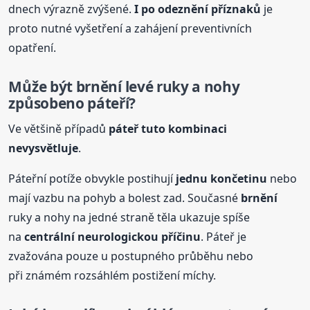
dnech výrazně zvýšené.
I po odeznění příznaků
je
proto nutné vyšetření a zahájení preventivních
opatření.
Může být
brnění
levé ruky a nohy
způsobeno páteří?
Ve většině případů
páteř tuto kombinaci
nevysvětluje
.
Páteřní potíže obvykle postihují
jednu končetinu
nebo
mají vazbu na pohyb a bolest zad. Současné
brnění
ruky a nohy na jedné straně těla ukazuje spíše
na
centrální neurologickou příčinu
. Páteř je
zvažována pouze u postupného průběhu nebo
při známém rozsáhlém postižení míchy.