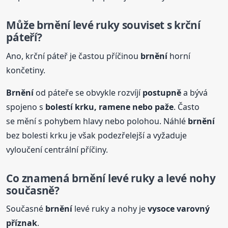
Může
brnění
levé ruky souviset s krční
páteří?
Ano, krční páteř je častou příčinou
brnění
horní
končetiny.
Brnění
od páteře se obvykle rozvíjí
postupně
a bývá
spojeno s
bolestí krku, ramene nebo paže
. Často
se mění s pohybem hlavy nebo polohou. Náhlé
brnění
bez bolesti krku je však podezřelejší a vyžaduje
vyloučení centrální příčiny.
Co znamená
brnění
levé ruky a levé nohy
současně?
Současné
brnění
levé ruky a nohy je
vysoce varovný
příznak
.