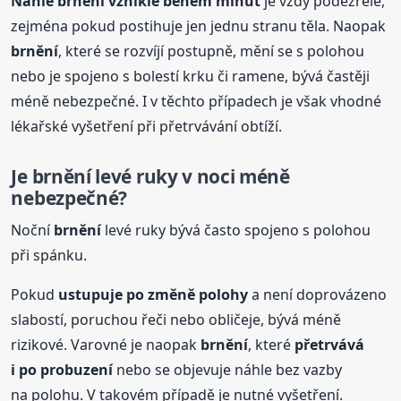
Náhlé
brnění
vzniklé během minut
je vždy podezřelé,
zejména pokud postihuje jen jednu stranu těla. Naopak
brnění
, které se rozvíjí postupně, mění se s polohou
nebo je spojeno s bolestí krku či ramene, bývá častěji
méně nebezpečné. I v těchto případech je však vhodné
lékařské vyšetření při přetrvávání obtíží.
Je
brnění
levé ruky v noci méně
nebezpečné?
Noční
brnění
levé ruky bývá často spojeno s polohou
při spánku.
Pokud
ustupuje po změně polohy
a není doprovázeno
slabostí, poruchou řeči nebo obličeje, bývá méně
rizikové. Varovné je naopak
brnění
, které
přetrvává
i po probuzení
nebo se objevuje náhle bez vazby
na polohu. V takovém případě je nutné vyšetření.