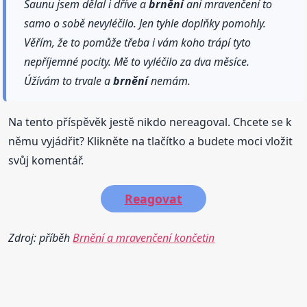
Saunu jsem dělal i dříve a
brnění
ani mravenčení to
samo o sobě nevyléčilo. Jen tyhle doplňky pomohly.
Věřím, že to pomůže třeba i vám koho trápí tyto
nepříjemné pocity. Mě to vyléčilo za dva měsíce.
Úžívám to trvale a
brnění
nemám.
Na tento příspěvěk jestě nikdo nereagoval. Chcete se k
němu vyjádřit? Klikněte na tlačítko a budete moci vložit
svůj komentář.
Reagovat
Zdroj: příběh
Brnění a mravenčení končetin