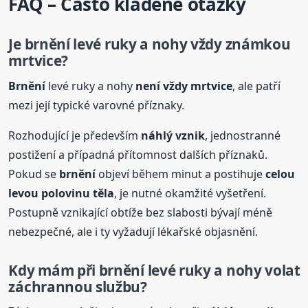
FAQ – Často kladené otázky
Je
brnění
levé ruky a nohy vždy známkou
mrtvice?
Brnění
levé ruky a nohy
není vždy mrtvice
, ale patří
mezi její typické varovné příznaky.
Rozhodující je především
náhlý vznik
, jednostranné
postižení a případná přítomnost dalších příznaků.
Pokud se
brnění
objeví během minut a postihuje
celou
levou polovinu těla
, je nutné okamžité vyšetření.
Postupně vznikající obtíže bez slabosti bývají méně
nebezpečné, ale i ty vyžadují lékařské objasnění.
Kdy mám při
brnění
levé ruky a nohy volat
záchrannou službu?