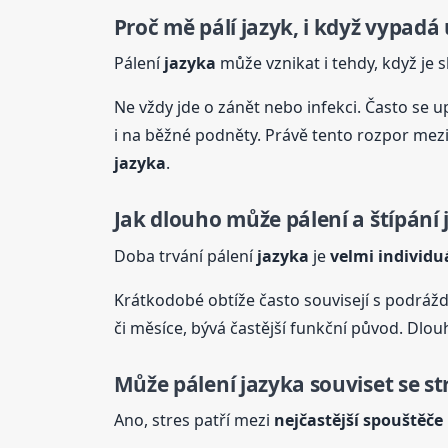
Proč mě pálí jazyk, i když vypad
Pálení
jazyka
může vznikat i tehdy, když je s
Ne vždy jde o zánět nebo infekci. Často se
i na běžné podněty. Právě tento rozpor mez
jazyka
.
Jak dlouho může pálení a štípání
Doba trvání pálení
jazyka
je
velmi individu
Krátkodobé obtíže často souvisejí s podráž
či měsíce, bývá častější funkční původ. Dlouh
Může pálení
jazyka
souviset se s
Ano, stres patří mezi
nejčastější spouštěče