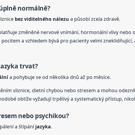
á úplně normálně?
liznice
bez viditelného nálezu
a působí zcela zdravě.
 uplatňuje změněné nervové vnímání, hormonální vlivy nebo
i pocitem a vzhledem bývá pro pacienty velmi zneklidňujíc
jazyka
trvat?
ální
a pohybuje se od několika dnů až po měsíce.
děním sliznice, dietní chybou nebo stresem a mohou odezní
odobé obtíže vyžadují trpělivý a systematický přístup, nikol
tresem nebo psychikou?
pálení a štípání
jazyka
.