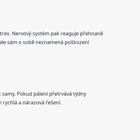
 stres. Nervový systém pak reaguje přehnaně
í, ale sám o sobě neznamená poškození
t samy. Pokud pálení přetrvává týdny
i rychlá a nárazová řešení.