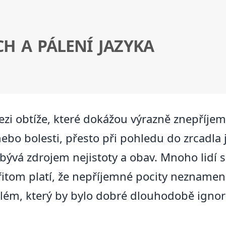
H A PÁLENÍ JAZYKA
mezi obtíže, které dokážou výrazně znepříje
ebo bolesti, přesto při pohledu do zrcadla 
bývá zdrojem nejistoty a obav. Mnoho lidí se
tom platí, že nepříjemné pocity neznamen
oblém, který by bylo dobré dlouhodobě igno