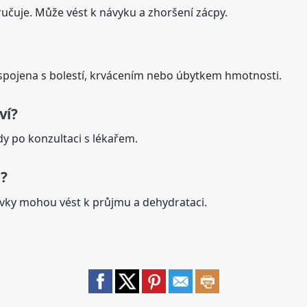
čuje. Může vést k návyku a zhoršení zácpy.
 spojena s bolestí, krvácením nebo úbytkem hmotnosti.
ví?
dy po konzultaci s lékařem.
?
ávky mohou vést k průjmu a dehydrataci.