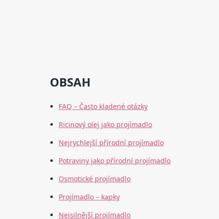
OBSAH
FAQ – Často kladené otázky
Ricinový olej jako projímadlo
Nejrychlejší přírodní projímadlo
Potraviny jako přírodní projímadlo
Osmotické projímadlo
Projímadlo – kapky
Nejsilnější projímadlo