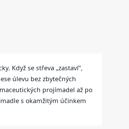
ky. Když se střeva „zastaví“,
inese úlevu bez zbytečných
rmaceutických projímadel až po
ojímadle s okamžitým účinkem