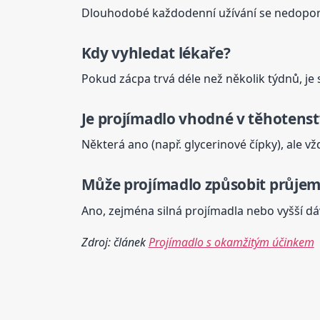
Dlouhodobé každodenní užívání se nedoporu
Kdy vyhledat lékaře?
Pokud zácpa trvá déle než několik týdnů, je
Je
projímadlo
vhodné v těhotenst
Některá ano (např. glycerinové čípky), ale vž
Může
projímadlo
způsobit průjem
Ano, zejména silná projímadla nebo vyšší d
Zdroj: článek
Projímadlo s okamžitým účinkem