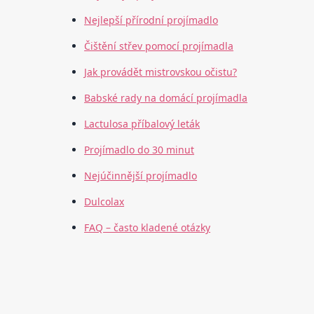
Nejlepší přírodní projímadlo
Čištění střev pomocí projímadla
Jak provádět mistrovskou očistu?
Babské rady na domácí projímadla
Lactulosa příbalový leták
Projímadlo do 30 minut
Nejúčinnější projímadlo
Dulcolax
FAQ – často kladené otázky