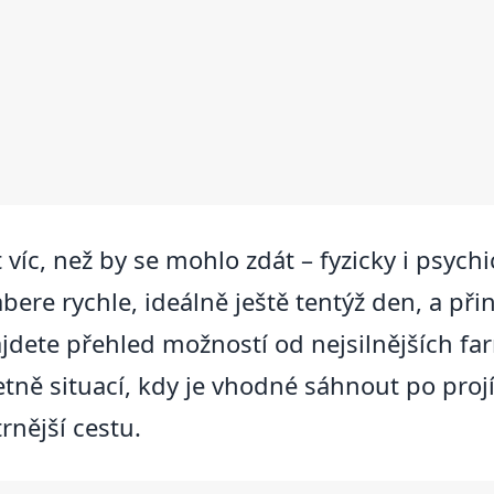
víc, než by se mohlo zdát – fyzicky i psychic
bere rychle, ideálně ještě tentýž den, a př
jdete přehled možností od nejsilnějších fa
četně situací, kdy je vhodné sáhnout po pr
trnější cestu.