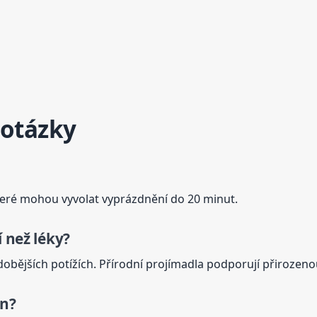
 otázky
 které mohou vyvolat vyprázdnění do 20 minut.
 než léky?
obějších potížích. Přírodní projímadla podporují přirozenou
en?