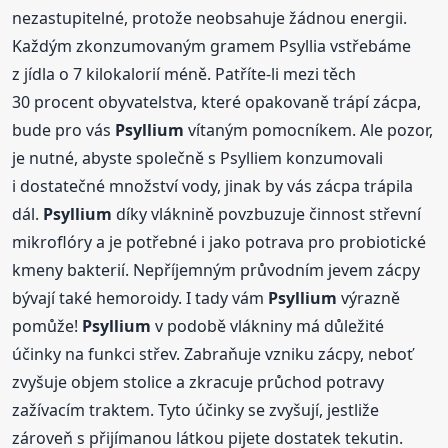
nezastupitelné, protože neobsahuje žádnou energii.
Každým zkonzumovaným gramem Psyllia vstřebáme
z jídla o 7 kilokalorií méně. Patříte-li mezi těch
30 procent obyvatelstva, které opakovaně trápí zácpa,
bude pro vás
Psyllium
vítaným pomocníkem. Ale pozor,
je nutné, abyste společně s Psylliem konzumovali
i dostatečné množství vody, jinak by vás zácpa trápila
dál.
Psyllium
díky vláknině povzbuzuje činnost střevní
mikroflóry a je potřebné i jako potrava pro probiotické
kmeny bakterií. Nepříjemným průvodním jevem zácpy
bývají také hemoroidy. I tady vám
Psyllium
výrazně
pomůže!
Psyllium
v podobě vlákniny má důležité
účinky na funkci střev. Zabraňuje vzniku zácpy, neboť
zvyšuje objem stolice a zkracuje průchod potravy
zažívacím traktem. Tyto účinky se zvyšují, jestliže
zároveň s přijímanou látkou pijete dostatek tekutin.