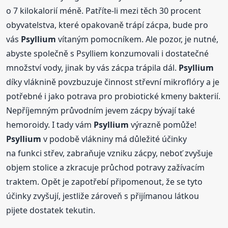
o 7 kilokalorií méně. Patříte-li mezi těch 30 procent
obyvatelstva, které opakovaně trápí zácpa, bude pro
vás
Psyllium
vítaným pomocníkem. Ale pozor, je nutné,
abyste společně s Psylliem konzumovali i dostatečné
množství vody, jinak by vás zácpa trápila dál.
Psyllium
díky vláknině povzbuzuje činnost střevní mikroflóry a je
potřebné i jako potrava pro probiotické kmeny bakterií.
Nepříjemným průvodním jevem zácpy bývají také
hemoroidy. I tady vám
Psyllium
výrazně pomůže!
Psyllium
v podobě vlákniny má důležité účinky
na funkci střev, zabraňuje vzniku zácpy, neboť zvyšuje
objem stolice a zkracuje průchod potravy zažívacím
traktem. Opět je zapotřebí připomenout, že se tyto
účinky zvyšují, jestliže zároveň s přijímanou látkou
pijete dostatek tekutin.