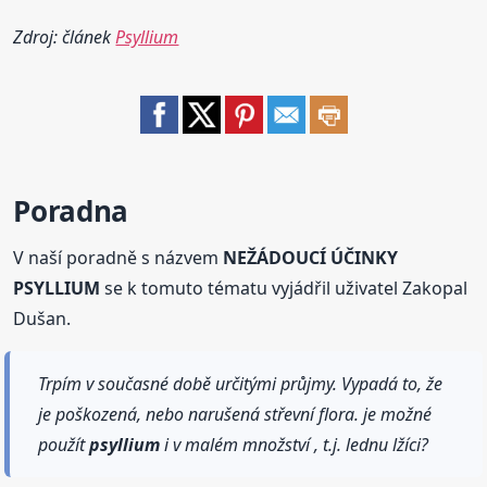
Zdroj: článek
Psyllium
Poradna
V naší poradně s názvem
NEŽÁDOUCÍ ÚČINKY
PSYLLIUM
se k tomuto tématu vyjádřil uživatel Zakopal
Dušan.
Trpím v současné době určitými průjmy. Vypadá to, že
je poškozená, nebo narušená střevní flora. je možné
použít
psyllium
i v malém množství , t.j. lednu lžíci?