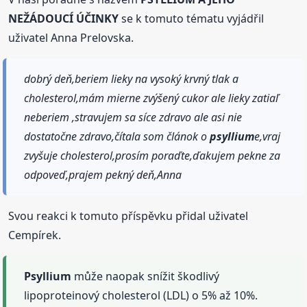
NEŽÁDOUCÍ ÚČINKY
se k tomuto tématu vyjádřil
uživatel Anna Prelovska.
dobrý deň,beriem lieky na vysoký krvný tlak a
cholesterol,mám mierne zvýšený cukor ale lieky zatiaľ
neberiem ,stravujem sa síce zdravo ale asi nie
dostatočne zdravo,čítala som článok o
psyllium
e,vraj
zvyšuje cholesterol,prosím poraďte,ďakujem pekne za
odpoveď,prajem pekný deň,Anna
Svou reakci k tomuto příspěvku přidal uživatel
Cempírek.
Psyllium
může naopak snížit škodlivý
lipoproteinový cholesterol (LDL) o 5% až 10%.