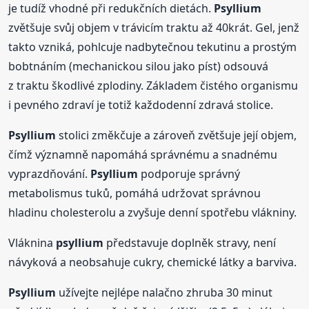
je tudíž vhodné při redukčních dietách.
Psyllium
zvětšuje svůj objem v trávicím traktu až 40krát. Gel, jenž
takto vzniká, pohlcuje nadbytečnou tekutinu a prostým
bobtnáním (mechanickou silou jako píst) odsouvá
z traktu škodlivé zplodiny. Základem čistého organismu
i pevného zdraví je totiž každodenní zdravá stolice.
Psyllium
stolici změkčuje a zároveň zvětšuje její objem,
čímž významně napomáhá správnému a snadnému
vyprazdňování.
Psyllium
podporuje správný
metabolismus tuků, pomáhá udržovat správnou
hladinu cholesterolu a zvyšuje denní spotřebu vlákniny.
Vláknina
psyllium
představuje doplněk stravy, není
návyková a neobsahuje cukry, chemické látky a barviva.
Psyllium
užívejte nejlépe nalačno zhruba 30 minut