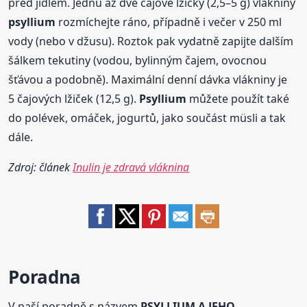
před jídlem. Jednu až dvě čajové lžičky (2,5–5 g) vlákniny
psyllium
rozmíchejte ráno, případně i večer v 250 ml
vody (nebo v džusu). Roztok pak vydatně zapijte dalším
šálkem tekutiny (vodou, bylinným čajem, ovocnou
šťávou a podobně). Maximální denní dávka vlákniny je
5 čajových lžiček (12,5 g).
Psyllium
můžete použít také
do polévek, omáček, jogurtů, jako součást müsli a tak
dále.
Zdroj: článek
Inulin je zdravá vláknina
Poradna
V naší poradně s názvem
PSYLLIUM A JEHO