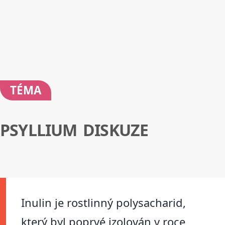
TÉMA
PSYLLIUM DISKUZE
Inulin je rostlinný polysacharid,
který byl poprvé izolován v roce