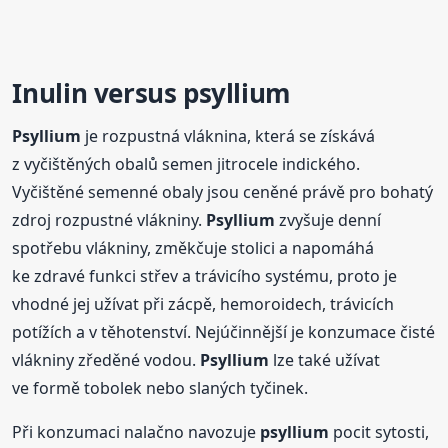
Inulin versus
psyllium
Psyllium
je rozpustná vláknina, která se získává
z vyčištěných obalů semen jitrocele indického.
Vyčištěné semenné obaly jsou ceněné právě pro bohatý
zdroj rozpustné vlákniny.
Psyllium
zvyšuje denní
spotřebu vlákniny, změkčuje stolici a napomáhá
ke zdravé funkci střev a trávicího systému, proto je
vhodné jej užívat při zácpě, hemoroidech, trávicích
potížích a v těhotenství. Nejúčinnější je konzumace čisté
vlákniny zředěné vodou.
Psyllium
lze také užívat
ve formě tobolek nebo slaných tyčinek.
Při konzumaci nalačno navozuje
psyllium
pocit sytosti,