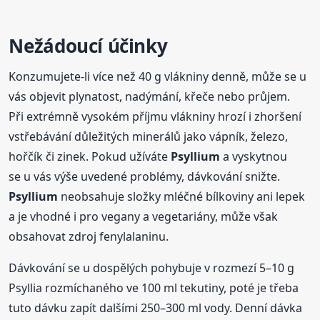
Nežádoucí účinky
Konzumujete-li více než 40 g vlákniny denně, může se u
vás objevit plynatost, nadýmání, křeče nebo průjem.
Při extrémně vysokém příjmu vlákniny hrozí i zhoršení
vstřebávání důležitých minerálů jako vápník, železo,
hořčík či zinek. Pokud užíváte
Psyllium
a vyskytnou
se u vás výše uvedené problémy, dávkování snižte.
Psyllium
neobsahuje složky mléčné bílkoviny ani lepek
a je vhodné i pro vegany a vegetariány, může však
obsahovat zdroj fenylalaninu.
Dávkování se u dospělých pohybuje v rozmezí 5–10 g
Psyllia rozmíchaného ve 100 ml tekutiny, poté je třeba
tuto dávku zapít dalšími 250–300 ml vody. Denní dávka