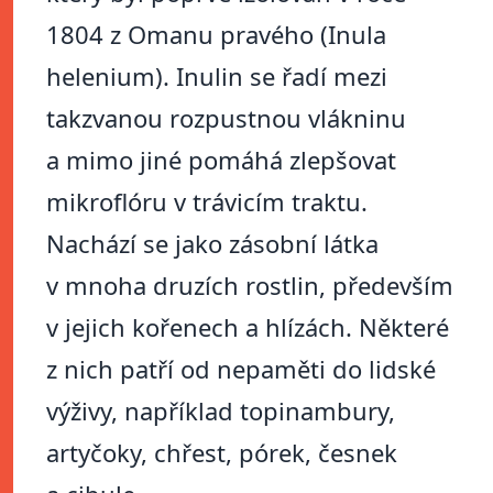
1804 z Omanu pravého (Inula
helenium). Inulin se řadí mezi
takzvanou rozpustnou vlákninu
a mimo jiné pomáhá zlepšovat
mikroflóru v trávicím traktu.
Nachází se jako zásobní látka
v mnoha druzích rostlin, především
v jejich kořenech a hlízách. Některé
z nich patří od nepaměti do lidské
výživy, například topinambury,
artyčoky, chřest, pórek, česnek