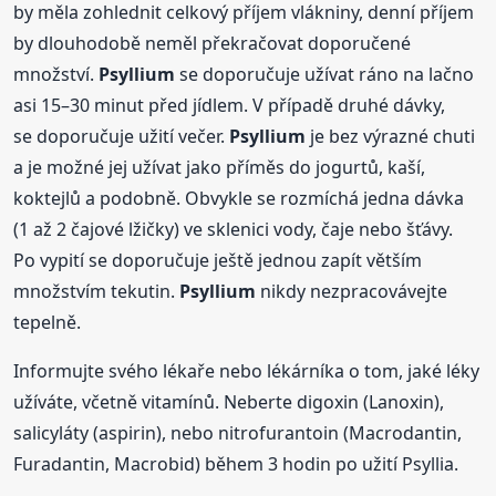
by měla zohlednit celkový příjem vlákniny, denní příjem
by dlouhodobě neměl překračovat doporučené
množství.
Psyllium
se doporučuje užívat ráno na lačno
asi 15–30 minut před jídlem. V případě druhé dávky,
se doporučuje užití večer.
Psyllium
je bez výrazné chuti
a je možné jej užívat jako příměs do jogurtů, kaší,
koktejlů a podobně. Obvykle se rozmíchá jedna dávka
(1 až 2 čajové lžičky) ve sklenici vody, čaje nebo šťávy.
Po vypití se doporučuje ještě jednou zapít větším
množstvím tekutin.
Psyllium
nikdy nezpracovávejte
tepelně.
Informujte svého lékaře nebo lékárníka o tom, jaké léky
užíváte, včetně vitamínů. Neberte digoxin (Lanoxin),
salicyláty (aspirin), nebo nitrofurantoin (Macrodantin,
Furadantin, Macrobid) během 3 hodin po užití Psyllia.