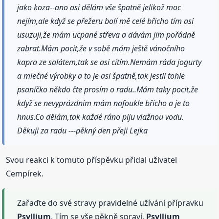
jako koza--ano asi dělám vše špatně jelikož moc
nejím,ale když se přežeru bolí mě celé břicho tím asi
usuzuji,že mám ucpané střeva a dávám jim pořádně
zabrat.Mám pocit,že v sobě mám ještě vánočního
kapra ze salátem,tak se asi cítím.Nemám ráda jogurty
a mlečné výrobky a to je asi špatně,tak jestli tohle
psaníčko někdo čte prosím o radu..Mám taky pocit,že
když se nevyprázdním mám nafoukle břicho a je to
hnus.Co dělám,tak každé ráno piju vlažnou vodu.
Děkuji za radu ---pěkný den přeji Lejka
Svou reakci k tomuto příspěvku přidal uživatel
Cempírek.
Zařaďte do své stravy pravidelné užívání přípravku
Psyllium
. Tím se vše pěkně spraví.
Psyllium