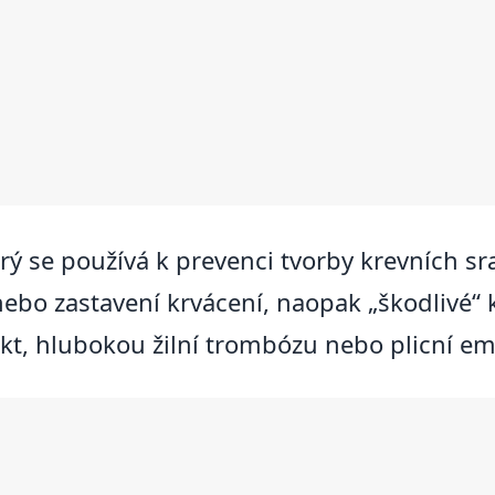
erý se používá k prevenci tvorby krevních s
nebo zastavení krvácení, naopak „škodlivé“
rkt, hlubokou žilní trombózu nebo plicní em