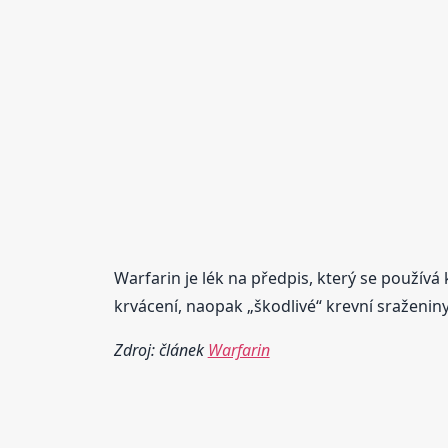
Warfarin je lék na předpis, který se použív
krvácení, naopak „škodlivé“ krevní sraženiny
Zdroj: článek
Warfarin