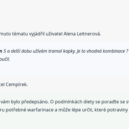
muto tématu vyjádřil uživatel Alena Leitnerová.
n
5 a delší dobu užívám tramal kapky. Je to vhodná kombinace ? V
učil.
tel Cempírek.
jak vám bylo předepsáno. O podmínkách diety se poraďte se 
míru potřebné warfarinace a může lépe určit, které potravi