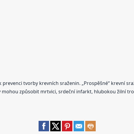
á k prevenci tvorby krevních sraženin. „Prospěšné“ krevní s
 mohou způsobit mrtvici, srdeční infarkt, hlubokou žilní tr