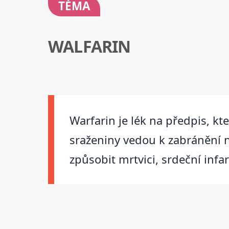
TÉMA
WALFARIN
Warfarin je lék na předpis, kt
sraženiny vedou k zabránění 
způsobit mrtvici, srdeční infa