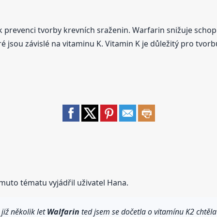
 k prevenci tvorby krevních sraženin. Warfarin snižuje scho
é jsou závislé na vitaminu K. Vitamin K je důležitý pro tvor
muto tématu vyjádřil uživatel Hana.
iž několik let
Walfarin
ted jsem se dočetla o vitamínu K2 chtěl