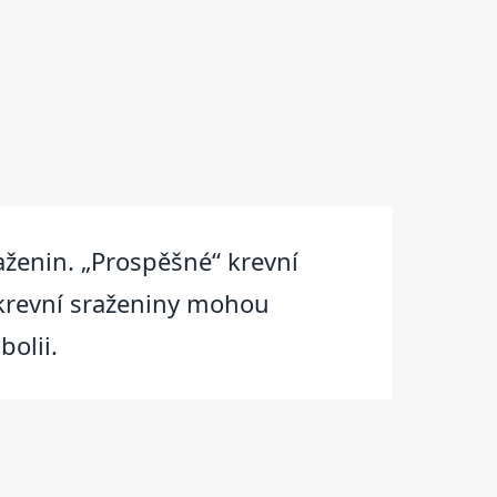
raženin. „Prospěšné“ krevní
 krevní sraženiny mohou
bolii.