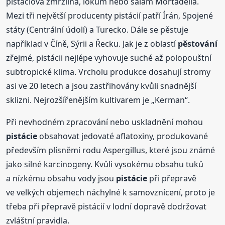
pistáciová zmrzlina, lokum nebo salám Mortadella.
Mezi tři největší producenty pistácií patří Írán, Spojené
státy (Centrální údolí) a Turecko. Dále se pěstuje
například v Číně, Sýrii a Řecku. Jak je z oblastí
pěstování
zřejmé, pistácii nejlépe vyhovuje suché až polopouštní
subtropické klima. Vrcholu produkce dosahují stromy
asi ve 20 letech a jsou zastřihovány kvůli snadnější
sklizni. Nejrozšířenějším kultivarem je „Kerman“.
Při nevhodném zpracování nebo uskladnění mohou
pistácie
obsahovat jedovaté aflatoxiny, produkované
především plísněmi rodu Aspergillus, které jsou známé
jako silné karcinogeny. Kvůli vysokému obsahu tuků
a nízkému obsahu vody jsou
pistácie
při přepravě
ve velkých objemech náchylné k samovznícení, proto je
třeba při přepravě pistácií v lodní dopravě dodržovat
zvláštní pravidla.