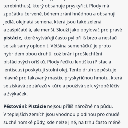
terebinthus), který obsahuje pryskyřici. Plody má
zpočátku červené, během zrání hnědnou a obsahují
jedlá, olejnatá semena, která jsou také zelená
a zašpičatělá, ale menší. Slouží jako opylovač pro pravé
pistácie
, které vytvářejí často pyl příliš brzo a nestačí
se tak samy oplodnit. Většina semenáčků je proto
hybridem obou druhů, což brání prošlechtění
pistáciových oříšků. Plody řečíku lentišku (Pistacia
lentiscus) poskytují stolní olej. Tento druh se pěstuje
hlavně pro takzvaný mastix, pryskyřičnou hmotu, která
se získává ze zářezů v kůře a používá se k výrobě léčiv
a žvýkaček.
Pěstování
:
Pistácie
nejsou příliš náročné na půdu.
V teplejších zemích jsou vhodnou plodinou pro chudé
suché horské půdy, kde nelze jiné, na trhu často méně