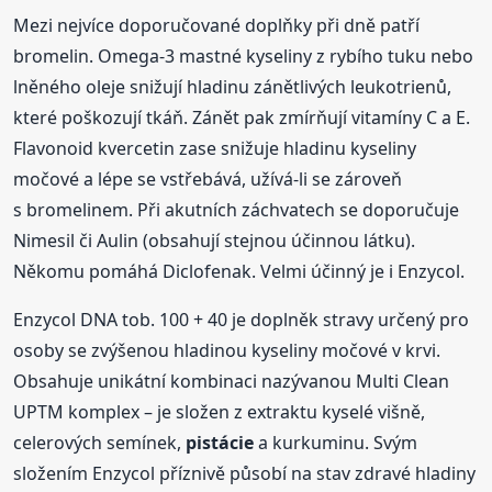
Mezi nejvíce doporučované doplňky při dně patří
bromelin. Omega-3 mastné kyseliny z rybího tuku nebo
lněného oleje snižují hladinu zánětlivých leukotrienů,
které poškozují tkáň. Zánět pak zmírňují vitamíny C a E.
Flavonoid kvercetin zase snižuje hladinu kyseliny
močové a lépe se vstřebává, užívá-li se zároveň
s bromelinem. Při akutních záchvatech se doporučuje
Nimesil či Aulin (obsahují stejnou účinnou látku).
Někomu pomáhá Diclofenak. Velmi účinný je i Enzycol.
Enzycol DNA tob. 100 + 40 je doplněk stravy určený pro
osoby se zvýšenou hladinou kyseliny močové v krvi.
Obsahuje unikátní kombinaci nazývanou Multi Clean
UPTM komplex – je složen z extraktu kyselé višně,
celerových semínek,
pistácie
a kurkuminu. Svým
složením Enzycol příznivě působí na stav zdravé hladiny