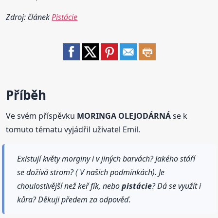
Zdroj: článek
Pistácie
Příběh
Ve svém příspěvku
MORINGA OLEJODÁRNÁ
se k
tomuto tématu vyjádřil uživatel Emil.
Existují květy morginy i v jiných barvách? Jakého stáří
se dožívá strom? ( V našich podmínkách). Je
choulostivější než keř fík, nebo
pistácie
? Dá se využít i
kůra? Děkuji předem za odpověď.