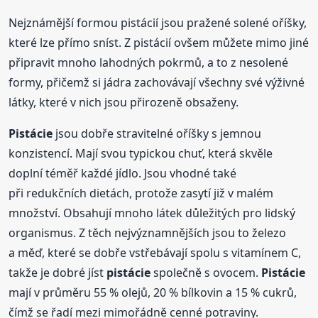
Nejznámější formou pistácií jsou pražené solené oříšky,
které lze přímo sníst. Z pistácií ovšem můžete mimo jiné
připravit mnoho lahodných pokrmů, a to z nesolené
formy, přičemž si jádra zachovávají všechny své výživné
látky, které v nich jsou přirozeně obsaženy.
Pistácie
jsou dobře stravitelné oříšky s jemnou
konzistencí. Mají svou typickou chuť, která skvěle
doplní téměř každé jídlo. Jsou vhodné také
při redukčních dietách, protože zasytí již v malém
množství. Obsahují mnoho látek důležitých pro lidský
organismus. Z těch nejvýznamnějších jsou to železo
a měď, které se dobře vstřebávají spolu s vitamínem C,
takže je dobré jíst
pistácie
společně s ovocem.
Pistácie
mají v průměru 55 % olejů, 20 % bílkovin a 15 % cukrů,
čímž se řadí mezi mimořádně cenné potraviny.