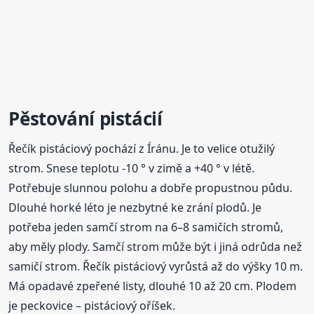
Pěstování
pistácií
Řečík pistáciový pochází z Íránu. Je to velice otužilý
strom. Snese teplotu -10 ° v zimě a +40 ° v létě.
Potřebuje slunnou polohu a dobře propustnou půdu.
Dlouhé horké léto je nezbytné ke zrání plodů. Je
potřeba jeden samčí strom na 6–8 samičích stromů,
aby měly plody. Samčí strom může být i jiná odrůda než
samičí strom. Řečík pistáciový vyrůstá až do výšky 10 m.
Má opadavé zpeřené listy, dlouhé 10 až 20 cm. Plodem
je peckovice – pistáciový oříšek.