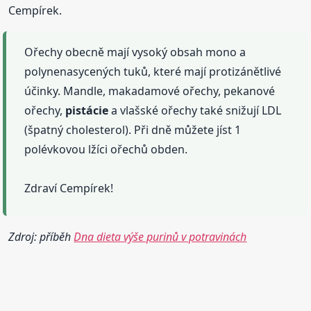
Cempírek.
Ořechy obecně mají vysoký obsah mono a
polynenasycených tuků, které mají protizánětlivé
účinky. Mandle, makadamové ořechy, pekanové
ořechy,
pistácie
a vlašské ořechy také snižují LDL
(špatný cholesterol). Při dně můžete jíst 1
polévkovou lžíci ořechů obden.
Zdraví Cempírek!
Zdroj: příběh
Dna dieta výše purinů v potravinách