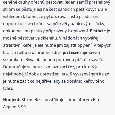
ceněné druhy ořechů pěstovat. Jeden samčí prašníkový
strom se pěstuje asi na šest samičích pestíkových, ale
vzhledem k tomu, že pyl dozrává často předčasně,
doporučuje se chránit samčí květy papírovými sáčky,
dokud nejsou pestíky připraveny k oplození.
Pistácie
je
možné pěstovat ve skleníku. V nádobách vytvářejí
atraktivní keře. Je ale nutné jim zajistit opylení. V teplých
krajích nebo u ochranné zdi je
pistácie
zajímavým
stromkem. Bývá oblíbenou potravou ptáků a savců.
Doporučuje se pouze zmlazovací řez, pro který je
nejvhodnější doba uprostřed léta. S vyvazováním ke zdi
je nutné začít co nejdříve, aby se dosáhlo keřovitého
tvaru.
Hnojení:
Stromek se postřikuje stimulátorem Bio-
Algeen S-90.