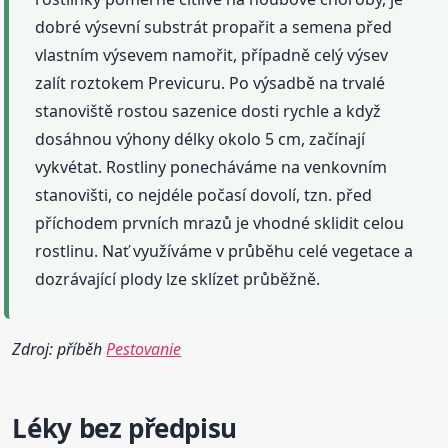
dobré výsevní substrát propařit a semena před
vlastním výsevem namořit, případně celý výsev
zalít roztokem Previcuru. Po výsadbě na trvalé
stanoviště rostou sazenice dosti rychle a když
dosáhnou výhony délky okolo 5 cm, začínají
vykvétat. Rostliny ponecháváme na venkovním
stanovišti, co nejdéle počasí dovolí, tzn. před
příchodem prvních mrazů je vhodné sklidit celou
rostlinu. Nať využíváme v průběhu celé vegetace a
dozrávající plody lze sklízet průběžně.
Zdroj: příběh
Pestovanie
Léky bez předpisu