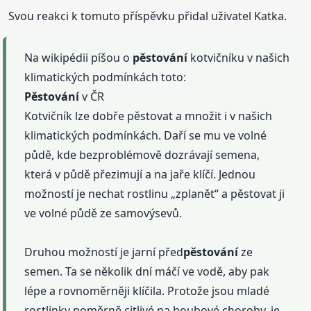
Svou reakci k tomuto příspěvku přidal uživatel Katka.
Na wikipédii píšou o
pěstování
kotvičníku v našich
klimatických podmínkách toto:
Pěstování
v ČR
Kotvičník lze dobře pěstovat a množit i v našich
klimatických podmínkách. Daří se mu ve volné
půdě, kde bezproblémově dozrávají semena,
která v půdě přezimují a na jaře klíčí. Jednou
možností je nechat rostlinu „zplanět“ a pěstovat ji
ve volné půdě ze samovýsevů.
Druhou možností je jarní před
pěstování
ze
semen. Ta se několik dní máčí ve vodě, aby pak
lépe a rovnoměrněji klíčila. Protože jsou mladé
rostlinky poměrně citlivé na houbové choroby, je