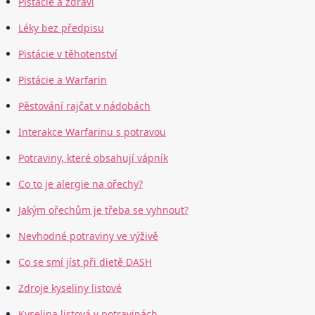
Pistácie a zdraví
Léky bez předpisu
Pistácie v těhotenství
Pistácie a Warfarin
Pěstování rajčat v nádobách
Interakce Warfarinu s potravou
Potraviny, které obsahují vápník
Co to je alergie na ořechy?
Jakým ořechům je třeba se vyhnout?
Nevhodné potraviny ve výživě
Co se smí jíst při dietě DASH
Zdroje kyseliny listové
Kyselina listová v potravinách