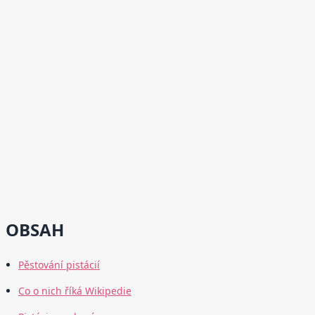
OBSAH
Pěstování pistácií
Co o nich říká Wikipedie