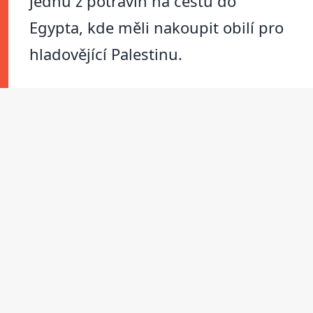
jednu z potravin na cestu do
Egypta, kde měli nakoupit obilí pro
hladovějící Palestinu.