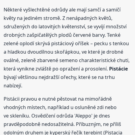
Některé vyšlechtěné odrůdy ale mají samčí a samičí
květy na jediném stromě. Z nenápadných květů,
sdružených do latovitých květenství, se vyvíjí množství
drobných zašpičatělých plodů červené barvy. Tenké
zelené oplodí skrývá pistáciový oříšek – pecku s tenkou
a hladkou dvoudílnou skořápkou, ve které je drobné
oválné, zeleně zbarvené semeno charakteristické chuti,
která vynikne zvláště po opražení a prosolení.
Pistácie
bývají většinou nejdražší ořechy, které se na trhu
nabízejí.
Pistácii pravou e nutné pěstovat na mimořádně
vhodných místech, například u osluněné zdi nebo
ve skleníku. Osvědčení odrůda 'Aleppo' je dnes
pravděpodobně nedosažitelná. Příbuzným, ne příliš
odolným druhem je kyperský řečík terebint (Pistacia