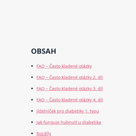
OBSAH
FAQ – Často kladené otázky
FAQ – Často kladené otázky 2. díl
FAQ – Často kladené otázky 3. díl
FAQ – Často kladené otázky 4. díl
Jídelníček pro diabetiky 1. typu
Jak funguje hubnutí u diabetika
Rozdíly