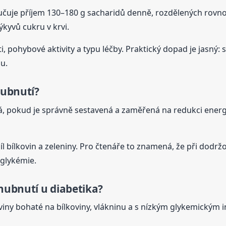
učuje příjem 130–180 g sacharidů denně, rozdělených rovno
kyvů cukru v krvi.
, pohybové aktivity a typu léčby. Praktický dopad je jasný: 
u.
hubnutí?
á, pokud je správně sestavená a zaměřená na redukci energie
odíl bílkovin a zeleniny. Pro čtenáře to znamená, že při dod
 glykémie.
 hubnutí u diabetika?
viny bohaté na bílkoviny, vlákninu a s nízkým glykemickým i