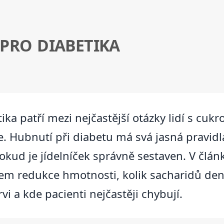
 PRO DIABETIKA
ika patří mezi nejčastější otázky lidí s cukr
 Hubnutí při diabetu má svá jasná pravidla
okud je jídelníček správně sestaven. V člán
ílem redukce hmotnosti, kolik sacharidů den
vi a kde pacienti nejčastěji chybují.