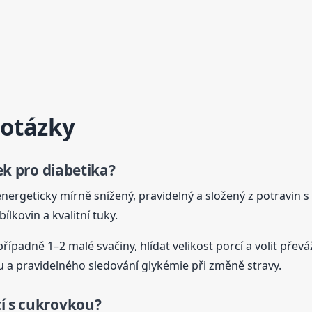
 otázky
ek
pro diabetika
?
nergeticky mírně snížený, pravidelný a složený z potravin
lkovin a kvalitní tuky.
 případně 1–2 malé svačiny, hlídat velikost porcí a volit př
u a pravidelného sledování glykémie při změně stravy.
í s cukrovkou?