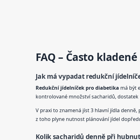
FAQ – Často kladené
Jak má vypadat
redukční
jídelníč
Redukční
jídelníček
pro diabetika
má být e
kontrolované množství sacharidů, dostatek bí
V praxi to znamená jíst 3 hlavní jídla denně,
z toho plyne nutnost plánování jídel dopřed
Kolik sacharidů denně při hubnut