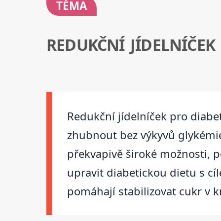
TÉMA
REDUKČNÍ JÍDELNÍČEK
Redukční jídelníček pro diabet
zhubnout bez výkyvů glykémie.
překvapivě široké možnosti, p
upravit diabetickou dietu s c
pomáhají stabilizovat cukr v kr