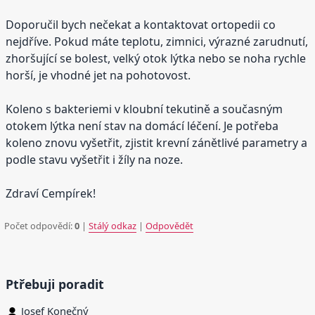
Doporučil bych nečekat a kontaktovat ortopedii co
nejdříve. Pokud máte teplotu, zimnici, výrazné zarudnutí,
zhoršující se bolest, velký otok lýtka nebo se noha rychle
horší, je vhodné jet na pohotovost.
Koleno s bakteriemi v kloubní tekutině a současným
otokem lýtka není stav na domácí léčení. Je potřeba
koleno znovu vyšetřit, zjistit krevní zánětlivé parametry a
podle stavu vyšetřit i žíly na noze.
Zdraví Cempírek!
Počet odpovědí:
0
|
Stálý odkaz
|
Odpovědět
Ptřebuji poradit
Josef Konečný