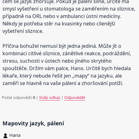
čem se jazyk zhoršuje. Pokud je pálení silné, určitě má
smysl vyšetření u stomatologa se zaměřením na sliznice,
případně na ORL nebo v ambulanci ústní medicíny.
Někdy je potřeba stěr na kvasinky nebo cílenější
vyšetření sliznice.
Příčina bohužel nemusí být jedna jediná. Může jít o
kombinaci citlivé sliznice, zánětlivé reakce, podráždění,
stresu, suchosti v ústech nebo jiného skrytého
spouštěče. Držím vám palce, Hano. Určitě bych hledala
lékaře, který nebude řešit jen „mapy“ na jazyku, ale
zaměří se hlavně na vaše pálení a zhoršování potíží.
Počet odpovědí:
0
|
Stálý odkaz
|
Odpovědět
Mapovity jazyk, pálení
Hana