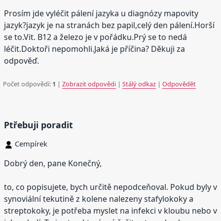
Prosím jde vyléčit pálení jazyka u diagnózy mapovity
jazyk?jazyk je na stranách bez papil,celý den pálení.Horší
se to.Vit. B12 a železo je v pořádku.Prý se to nedá
léčit.Doktoři nepomohli.Jaká je příčina? Děkuji za
odpověď.
Počet odpovědí:
1
|
Zobrazit odpovědi
|
Stálý odkaz
|
Odpovědět
Ptřebuji poradit
Cempírek
Dobrý den, pane Konečný,
to, co popisujete, bych určitě nepodceňoval. Pokud byly v
synoviální tekutině z kolene nalezeny stafylokoky a
streptokoky, je potřeba myslet na infekci v kloubu nebo v