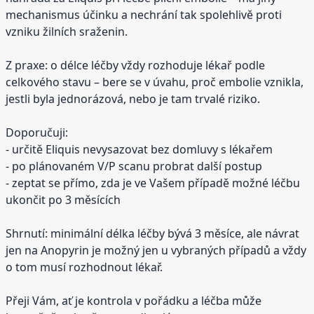
mechanismus účinku a nechrání tak spolehlivě proti
vzniku žilních sraženin.
Z praxe: o délce léčby vždy rozhoduje lékař podle
celkového stavu – bere se v úvahu, proč embolie vznikla,
jestli byla jednorázová, nebo je tam trvalé riziko.
Doporučuji:
- určitě Eliquis nevysazovat bez domluvy s lékařem
- po plánovaném V/P scanu probrat další postup
- zeptat se přímo, zda je ve Vašem případě možné léčbu
ukončit po 3 měsících
Shrnutí: minimální délka léčby bývá 3 měsíce, ale návrat
jen na Anopyrin je možný jen u vybraných případů a vždy
o tom musí rozhodnout lékař.
Přeji Vám, ať je kontrola v pořádku a léčba může