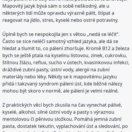
Mapovitý jazyk bývá sám o sobě neškodný, ale u
některých lidí může opravdu výrazně pálit, štípat a
reagovat na jídlo, stres, kyselé nebo ostré potraviny.
Úplně bych se nespokojila jen s větou „nedá se léčit“.
Často se sice neléčí samotný vzhled jazyka, ale dá se
hledat a tlumit to, co pálení zhoršuje. Kromě B12 a železa
bych se ještě ptala na kyselinu listovou, zinek, cukrovku,
štítnou žlázu, reflux, sucho v ústech, kvasinkovou infekci,
dráždivé zubní pasty, ústní vody, alergii na zubní
materiály nebo léky. Někdy se k mapovitému jazyku
přidá i takzvaný syndrom pálení úst, kde běžné nálezy
mohou být skoro v normě, ale pálení je velmi reálné.
Z praktických věcí bych zkusila na čas vynechat pálivé,
kyselé, alkohol, silné ústní vody a pasty s výraznou
mentolovou či pěnivou složkou. Pomáhá jemná zubní
pasta, dostatek tekutin, vyplachování úst a sledování, po