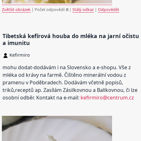
Zvětšit obrázek
| Počet odpovědí:
0
|
Stálý odkaz
|
Odpovědět
Tibetská kefírová houba do mléka na jarní očistu
a imunitu
Kefirmiro
mohu dodat-dodávám i na Slovensko a e-shopu. Vše z
mléka od krávy na farmě. Čištěno minerální vodou z
pramenu v Poděbradech. Dodávám včetně popisů,
triků,receptů ap. Zasílám Zásilkovnou a Balíkovnou, či lze
osobní odběr. Kontakt na e-mail:
kefirmiro@centrum.cz