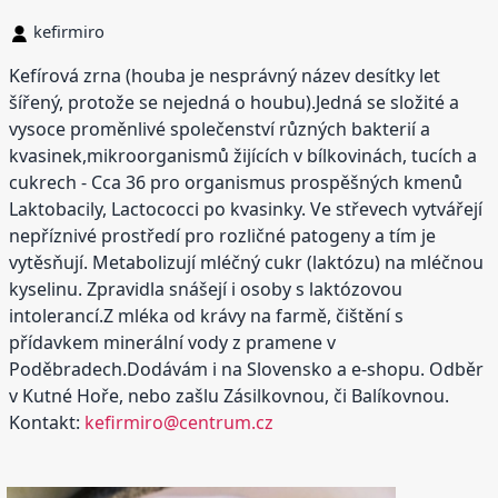
kefirmiro
Kefírová zrna (houba je nesprávný název desítky let
šířený, protože se nejedná o houbu).Jedná se složité a
vysoce proměnlivé společenství různých bakterií a
kvasinek,mikroorganismů žijících v bílkovinách, tucích a
cukrech - Cca 36 pro organismus prospěšných kmenů
Laktobacily, Lactococci po kvasinky. Ve střevech vytvářejí
nepříznivé prostředí pro rozličné patogeny a tím je
vytěsňují. Metabolizují mléčný cukr (laktózu) na mléčnou
kyselinu. Zpravidla snášejí i osoby s laktózovou
intolerancí.Z mléka od krávy na farmě, čištění s
přídavkem minerální vody z pramene v
Poděbradech.Dodávám i na Slovensko a e-shopu. Odběr
v Kutné Hoře, nebo zašlu Zásilkovnou, či Balíkovnou.
Kontakt:
kefirmiro@centrum.cz