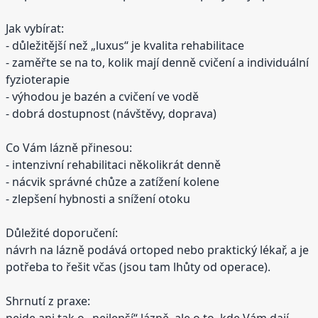
Jak vybírat:
- důležitější než „luxus“ je kvalita rehabilitace
- zaměřte se na to, kolik mají denně cvičení a individuální
fyzioterapie
- výhodou je bazén a cvičení ve vodě
- dobrá dostupnost (návštěvy, doprava)
Co Vám lázně přinesou:
- intenzivní rehabilitaci několikrát denně
- nácvik správné chůze a zatížení kolene
- zlepšení hybnosti a snížení otoku
Důležité doporučení:
návrh na lázně podává ortoped nebo praktický lékař, a je
potřeba to řešit včas (jsou tam lhůty od operace).
Shrnutí z praxe:
nejde ani tak o „nejlepší“ lázně, ale o to, kde Vám dají