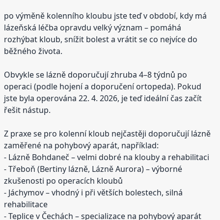
po výměně kolenního kloubu jste teď v období, kdy má
lázeňská léčba opravdu velký význam – pomáhá
rozhýbat kloub, snížit bolest a vrátit se co nejvíce do
běžného života.
Obvykle se lázně doporučují zhruba 4–8 týdnů po
operaci (podle hojení a doporučení ortopeda). Pokud
jste byla operována 22. 4. 2026, je teď ideální čas začít
řešit nástup.
Z praxe se pro kolenní kloub nejčastěji doporučují lázně
zaměřené na pohybový aparát, například:
- Lázně Bohdaneč – velmi dobré na klouby a rehabilitaci
- Třeboň (Bertiny lázně, Lázně Aurora) – výborné
zkušenosti po operacích kloubů
- Jáchymov – vhodný i při větších bolestech, silná
rehabilitace
- Teplice v Čechách – specializace na pohybový aparát