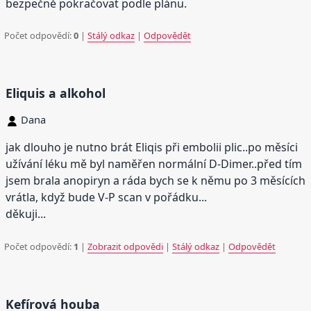
bezpečně pokračovat podle plánu.
Počet odpovědí:
0
|
Stálý odkaz
|
Odpovědět
Eliquis a alkohol
Dana
jak dlouho je nutno brát Eliqis při embolii plic..po měsíci
užívání léku mě byl naměřen normální D-Dimer..před tím
jsem brala anopiryn a ráda bych se k němu po 3 měsících
vrátla, když bude V-P scan v pořádku...
děkuji...
Počet odpovědí:
1
|
Zobrazit odpovědi
|
Stálý odkaz
|
Odpovědět
Kefírová houba