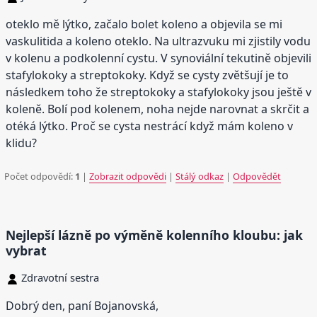
oteklo mě lýtko, začalo bolet koleno a objevila se mi
vaskulitida a koleno oteklo. Na ultrazvuku mi zjistily vodu
v kolenu a podkolenní cystu. V synoviální tekutině objevili
stafylokoky a streptokoky. Když se cysty zvětšují je to
následkem toho že streptokoky a stafylokoky jsou ještě v
koleně. Bolí pod kolenem, noha nejde narovnat a skrčit a
otéká lýtko. Proč se cysta nestrácí když mám koleno v
klidu?
Počet odpovědí:
1
|
Zobrazit odpovědi
|
Stálý odkaz
|
Odpovědět
Nejlepší lázně po výměně kolenního kloubu: jak
vybrat
Zdravotní sestra
Dobrý den, paní Bojanovská,