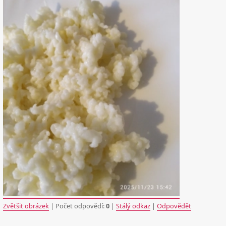
Zvětšit obrázek
| Počet odpovědí:
0
|
Stálý odkaz
|
Odpovědět