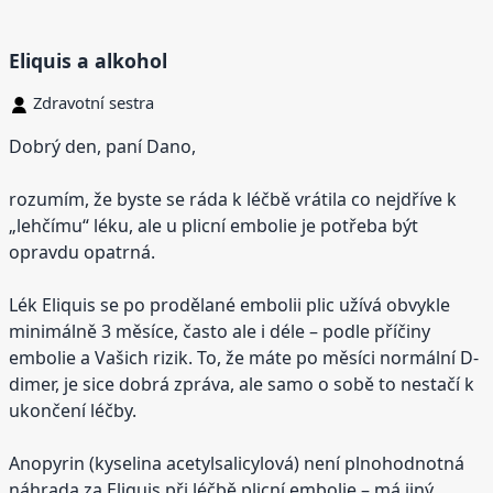
Eliquis a alkohol
Zdravotní sestra
Dobrý den, paní Dano,
rozumím, že byste se ráda k léčbě vrátila co nejdříve k
„lehčímu“ léku, ale u plicní embolie je potřeba být
opravdu opatrná.
Lék Eliquis se po prodělané embolii plic užívá obvykle
minimálně 3 měsíce, často ale i déle – podle příčiny
embolie a Vašich rizik. To, že máte po měsíci normální D-
dimer, je sice dobrá zpráva, ale samo o sobě to nestačí k
ukončení léčby.
Anopyrin (kyselina acetylsalicylová) není plnohodnotná
náhrada za Eliquis při léčbě plicní embolie – má jiný