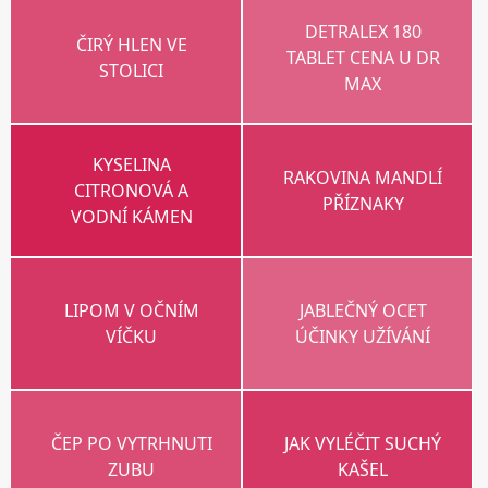
DETRALEX 180
ČIRÝ HLEN VE
TABLET CENA U DR
STOLICI
MAX
KYSELINA
RAKOVINA MANDLÍ
CITRONOVÁ A
PŘÍZNAKY
VODNÍ KÁMEN
LIPOM V OČNÍM
JABLEČNÝ OCET
VÍČKU
ÚČINKY UŽÍVÁNÍ
ČEP PO VYTRHNUTI
JAK VYLÉČIT SUCHÝ
ZUBU
KAŠEL