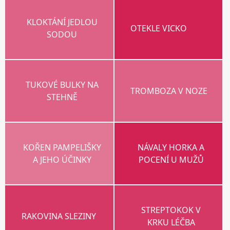
KLOKTÁNÍ JEDLOU
OTEKLE VICKO
SODOU
TUKOVÉ BULKY NA
TROMBOZA V NOZE
STEHNĚ
KOŘEN PAMPELIŠKY
NÁVALY HORKA A
A JEHO ÚČINKY
POCENÍ U MUŽŮ
STREPTOKOK V
RAKOVINA SLEZINY
KRKU LÉČBA