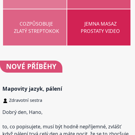
COZPŮSOBUJE
JEMNA MASAZ
ZLATÝ STREPTOKOK
PROSTATY VIDEO
NOVÉ
PŘÍBĚHY
Mapovity jazyk, pálení
Zdravotní sestra
Dobrý den, Hano,
to, co popisujete, musí být hodně nepříjemné, zvlášť
když pálení trvá celý den a máte pocit, že se to zhoršuje.