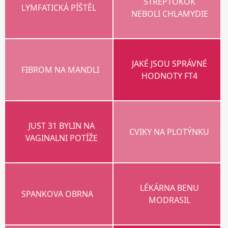
STREPTOKOK
LYMFATICKÁ PÍŠTĚL
NEBOLI CHLAMYDIE
JAKÉ JSOU SPRÁVNÉ
FIBROM NA MANDLI
HODNOTY FT4
JUST 31 BYLIN NA
CVIKY NA PLOTÝNKU
VAGINALNI POTÍŽE
LÉKÁRNA BENU
SPANKOVA OBRNA
MODRASIL