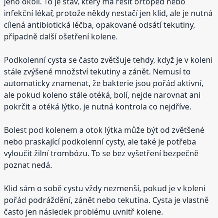
jeho okolí. To je stav, který má řešit ortoped nebo
infekční lékař, protože někdy nestačí jen klid, ale je nutná
cílená antibiotická léčba, opakované odsátí tekutiny,
případně další ošetření kolene.
Podkolenní cysta se často zvětšuje tehdy, když je v koleni
stále zvýšené množství tekutiny a zánět. Nemusí to
automaticky znamenat, že bakterie jsou pořád aktivní,
ale pokud koleno stále otéká, bolí, nejde narovnat ani
pokrčit a otéká lýtko, je nutná kontrola co nejdříve.
Bolest pod kolenem a otok lýtka může být od zvětšené
nebo praskající podkolenní cysty, ale také je potřeba
vyloučit žilní trombózu. To se bez vyšetření bezpečně
poznat nedá.
Klid sám o sobě cystu vždy nezmenší, pokud je v koleni
pořád podráždění, zánět nebo tekutina. Cysta je vlastně
často jen následek problému uvnitř kolene.