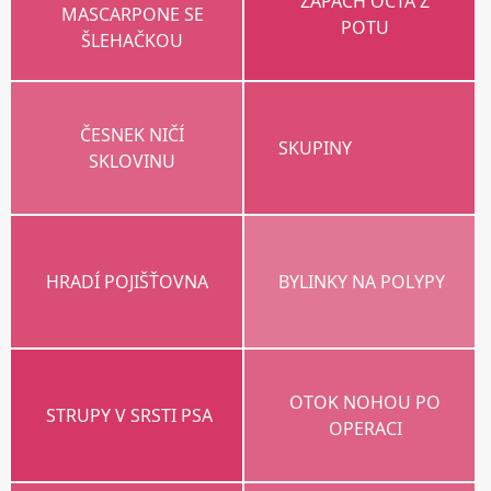
ZÁPACH OCTA Z
MASCARPONE SE
POTU
ŠLEHAČKOU
ČESNEK NIČÍ
SKUPINY
SKLOVINU
HRADÍ POJIŠŤOVNA
BYLINKY NA POLYPY
OTOK NOHOU PO
STRUPY V SRSTI PSA
OPERACI