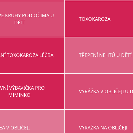
VÉ KRUHY POD OČIMA U
TOXOKAROZA
DĚTÍ
LNÍ TOXOKARÓZA LÉČBA
TŘEPENÍ NEHTŮ U DĚTÍ
VNÍ VÝBAVIČKA PRO
VYRÁŽKA V OBLIČEJI U D
MIMINKO
A V OBLIČEJI
VYRÁŽKA NA OBLIČEJI