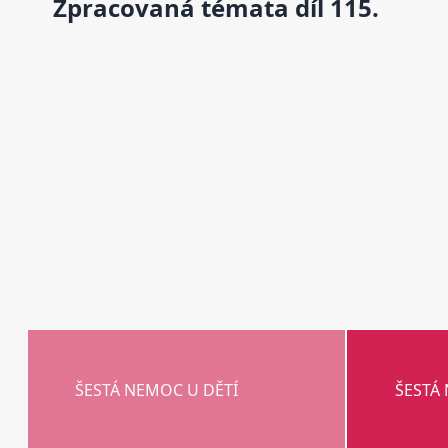
Zpracovaná témata díl 115.
ŠESTÁ NEMOC U DĚTÍ
ŠESTÁ