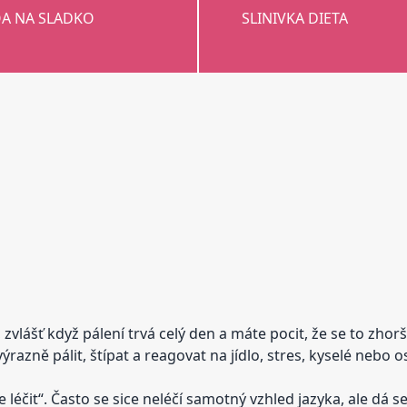
A NA SLADKO
SLINIVKA DIETA
zvlášť když pálení trvá celý den a máte pocit, že se to zho
razně pálit, štípat a reagovat na jídlo, stres, kyselé nebo o
 léčit“. Často se sice neléčí samotný vzhled jazyka, ale dá s