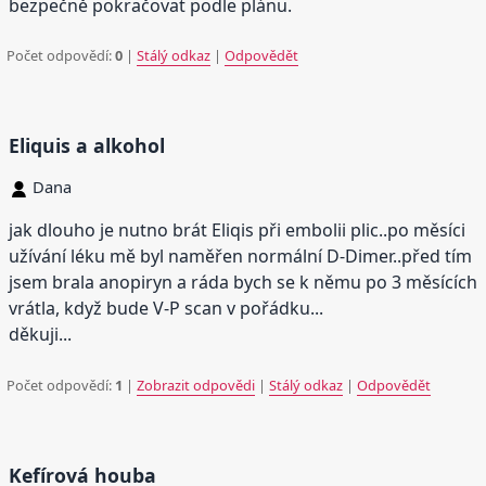
bezpečně pokračovat podle plánu.
Počet odpovědí:
0
|
Stálý odkaz
|
Odpovědět
Eliquis a alkohol
Dana
jak dlouho je nutno brát Eliqis při embolii plic..po měsíci
užívání léku mě byl naměřen normální D-Dimer..před tím
jsem brala anopiryn a ráda bych se k němu po 3 měsících
vrátla, když bude V-P scan v pořádku...
děkuji...
Počet odpovědí:
1
|
Zobrazit odpovědi
|
Stálý odkaz
|
Odpovědět
Kefírová houba