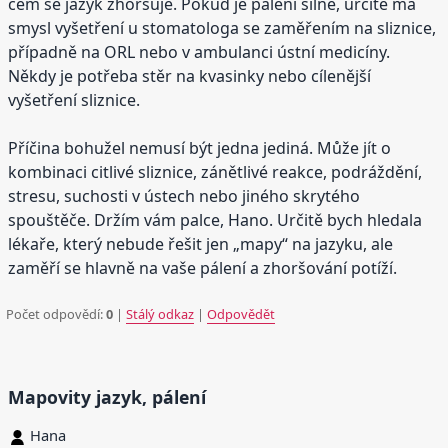
čem se jazyk zhoršuje. Pokud je pálení silné, určitě má
smysl vyšetření u stomatologa se zaměřením na sliznice,
případně na ORL nebo v ambulanci ústní medicíny.
Někdy je potřeba stěr na kvasinky nebo cílenější
vyšetření sliznice.
Příčina bohužel nemusí být jedna jediná. Může jít o
kombinaci citlivé sliznice, zánětlivé reakce, podráždění,
stresu, suchosti v ústech nebo jiného skrytého
spouštěče. Držím vám palce, Hano. Určitě bych hledala
lékaře, který nebude řešit jen „mapy“ na jazyku, ale
zaměří se hlavně na vaše pálení a zhoršování potíží.
Počet odpovědí:
0
|
Stálý odkaz
|
Odpovědět
Mapovity jazyk, pálení
Hana