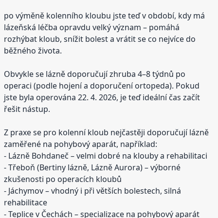
po výměně kolenního kloubu jste teď v období, kdy má
lázeňská léčba opravdu velký význam – pomáhá
rozhýbat kloub, snížit bolest a vrátit se co nejvíce do
běžného života.
Obvykle se lázně doporučují zhruba 4–8 týdnů po
operaci (podle hojení a doporučení ortopeda). Pokud
jste byla operována 22. 4. 2026, je teď ideální čas začít
řešit nástup.
Z praxe se pro kolenní kloub nejčastěji doporučují lázně
zaměřené na pohybový aparát, například:
- Lázně Bohdaneč – velmi dobré na klouby a rehabilitaci
- Třeboň (Bertiny lázně, Lázně Aurora) – výborné
zkušenosti po operacích kloubů
- Jáchymov – vhodný i při větších bolestech, silná
rehabilitace
- Teplice v Čechách – specializace na pohybový aparát