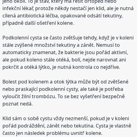
jeho okolí. To je stav, který má řešit ortoped nebo
infekční lékař, protože někdy nestačí jen klid, ale je nutná
cílená antibiotická léčba, opakované odsátí tekutiny,
případně další ošetření kolene.
Podkolenní cysta se často zvětšuje tehdy, když je v koleni
stále zvýšené množství tekutiny a zánět. Nemusí to
automaticky znamenat, že bakterie jsou pořád aktivní,
ale pokud koleno stále otéká, bolí, nejde narovnat ani
pokrčit a otéká lýtko, je nutná kontrola co nejdříve.
Bolest pod kolenem a otok lýtka může být od zvětšené
nebo praskající podkolenní cysty, ale také je potřeba
vyloučit žilní trombózu. To se bez vyšetření bezpečně
poznat nedá.
Klid sám o sobě cystu vždy nezmenší, pokud je v koleni
pořád podráždění, zánět nebo tekutina. Cysta je vlastně
často jen následek problému uvnitř kolene.