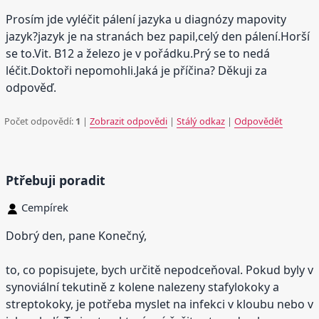
Prosím jde vyléčit pálení jazyka u diagnózy mapovity
jazyk?jazyk je na stranách bez papil,celý den pálení.Horší
se to.Vit. B12 a železo je v pořádku.Prý se to nedá
léčit.Doktoři nepomohli.Jaká je příčina? Děkuji za
odpověď.
Počet odpovědí:
1
|
Zobrazit odpovědi
|
Stálý odkaz
|
Odpovědět
Ptřebuji poradit
Cempírek
Dobrý den, pane Konečný,
to, co popisujete, bych určitě nepodceňoval. Pokud byly v
synoviální tekutině z kolene nalezeny stafylokoky a
streptokoky, je potřeba myslet na infekci v kloubu nebo v