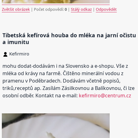
Zvětšit obrázek
| Počet odpovědí:
0
|
Stálý odkaz
|
Odpovědět
Tibetská kefírová houba do mléka na jarní očistu
a imunitu
Kefirmiro
mohu dodat-dodávám i na Slovensko a e-shopu. Vše z
mléka od krávy na farmě. Čištěno minerální vodou z
pramenu v Poděbradech. Dodávám včetně popisů,
triků,receptů ap. Zasílám Zásilkovnou a Balíkovnou, či lze
osobní odběr. Kontakt na e-mail:
kefirmiro@centrum.cz