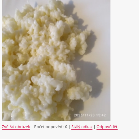
Zvětšit obrázek
| Počet odpovědí:
0
|
Stálý odkaz
|
Odpovědět