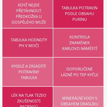
KDYŽ NEJDE
TABULKA POTRAVIN
PŘETÁHNOUT
PODLE OBSAHU
PŘEDKOŽKA U
PURINU
DOSPĚLÉHO MUŽE
KONTROLA
TABULKA HODNOTY
ZNAMÉNEK
PH V MOČI
KARLOVO NÁMĚSTÍ
KYSELÉ A ZÁSADITÉ
DOPORUČENÉ
POTRAVINY
LÁZNĚ PO TEP KYČLE
TABULKA
LÉK NA TLAK TEZEO
MINERÁLNÍ VODY S
ZKUŠENOSTI
OBSAHEM DRASLÍKU
PACIENTÚ