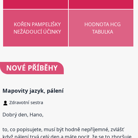
KOŘEN PAMPELIŠKY
HODNOTA HCG
NEŽÁDOUCÍ ÚČINKY
TABULKA
NOVÉ
PŘÍBĚHY
Mapovity jazyk, pálení
Zdravotní sestra
Dobrý den, Hano,
to, co popisujete, musí být hodně nepříjemné, zvlášť
když pálení trvá celý den a máte pocit, že se to zhoršuje.