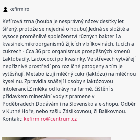
kefirmiro
Kefírová zrna (houba je nesprávný název desítky let
šířený, protože se nejedná o houbu).Jedná se složité a
vysoce proměnlivé společenství různých bakterií a
kvasinek,mikroorganismů žijících v bílkovinách, tucích a
cukrech - Cca 36 pro organismus prospěšných kmenů
Laktobacily, Lactococci po kvasinky. Ve střevech vytvářejí
nepříznivé prostředí pro rozličné patogeny a tím je
vytěsňují. Metabolizují mléčný cukr (laktózu) na mléčnou
kyselinu. Zpravidla snášejí i osoby s laktózovou
intolerancí.Z mléka od krávy na farmě, čištění s
přídavkem minerální vody z pramene v
Poděbradech.Dodávám i na Slovensko a e-shopu. Odběr
v Kutné Hoře, nebo zašlu Zásilkovnou, či Balíkovnou.
Kontakt:
kefirmiro@centrum.cz