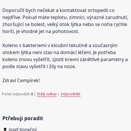
Doporučil bych nečekat a kontaktovat ortopedii co
nejdříve. Pokud máte teplotu, zimnici, výrazné zarudnutí,
zhoršující se bolest, velký otok lýtka nebo se noha rychle
horší, je vhodné jet na pohotovost.
Koleno s bakteriemi v kloubní tekutině a současným
otokem lýtka není stav na domácí léčení. Je potřeba
koleno znovu vyšetřit, zjistit krevní zánětlivé parametry a
podle stavu vyšetřit i žíly na noze.
Zdraví Cempírek!
Počet odpovědí:
0
|
Stálý odkaz
|
Odpovědět
Ptřebuji poradit
Josef Konečný