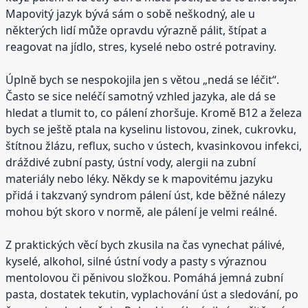
Mapovitý jazyk bývá sám o sobě neškodný, ale u
některých lidí může opravdu výrazně pálit, štípat a
reagovat na jídlo, stres, kyselé nebo ostré potraviny.
Úplně bych se nespokojila jen s větou „nedá se léčit“.
Často se sice neléčí samotný vzhled jazyka, ale dá se
hledat a tlumit to, co pálení zhoršuje. Kromě B12 a železa
bych se ještě ptala na kyselinu listovou, zinek, cukrovku,
štítnou žlázu, reflux, sucho v ústech, kvasinkovou infekci,
dráždivé zubní pasty, ústní vody, alergii na zubní
materiály nebo léky. Někdy se k mapovitému jazyku
přidá i takzvaný syndrom pálení úst, kde běžné nálezy
mohou být skoro v normě, ale pálení je velmi reálné.
Z praktických věcí bych zkusila na čas vynechat pálivé,
kyselé, alkohol, silné ústní vody a pasty s výraznou
mentolovou či pěnivou složkou. Pomáhá jemná zubní
pasta, dostatek tekutin, vyplachování úst a sledování, po