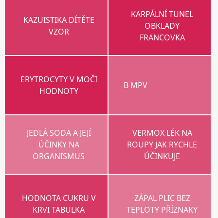
KARPÁLNÍ TUNEL
KAZUISTIKA DÍTĚTE
OBKLADY
VZOR
FRANCOVKA
ERYTROCYTY V MOČI
B MPV
HODNOTY
JEDLÁ SODA A JEJÍ
VERMOX LÉK NA
ÚČINKY NA
ROUPY JAK RYCHLE
ORGANISMUS
ÚČINKUJE
HODNOTA CUKRU V
ZÁPAL PLIC BEZ
KRVI TABULKA
TEPLOTY PŘÍZNAKY