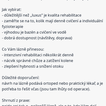
Jak vybírat:
- důležitější než „luxus“ je kvalita rehabilitace
- zaměřte se na to, kolik mají denně cvičení a individuální
fyzioterapie
- výhodou je bazén a cvičení ve vodě
- dobrá dostupnost (návštěvy, doprava)
Co Vám lázně přinesou:
- intenzivní rehabilitaci několikrát denně
- nácvik správné chůze a zatížení kolene
- zlepšení hybnosti a snížení otoku
Důležité doporučení:
návrh na lázně podává ortoped nebo praktický lékař, a je
potřeba to řešit včas (jsou tam lhůty od operace).
Shrnutí z praxe:
nejde ani tak o „nejlepší“ lázně, ale o to, kde Vám dají