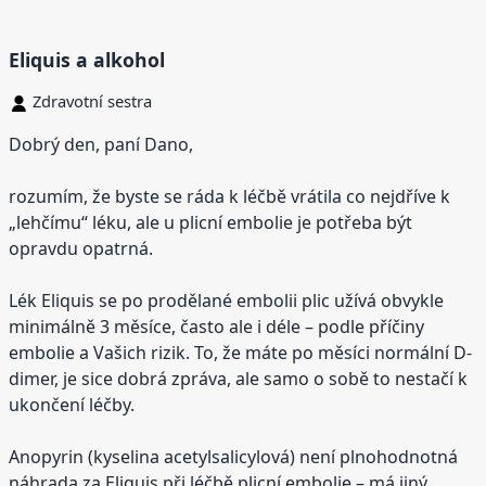
Eliquis a alkohol
Zdravotní sestra
Dobrý den, paní Dano,
rozumím, že byste se ráda k léčbě vrátila co nejdříve k
„lehčímu“ léku, ale u plicní embolie je potřeba být
opravdu opatrná.
Lék Eliquis se po prodělané embolii plic užívá obvykle
minimálně 3 měsíce, často ale i déle – podle příčiny
embolie a Vašich rizik. To, že máte po měsíci normální D-
dimer, je sice dobrá zpráva, ale samo o sobě to nestačí k
ukončení léčby.
Anopyrin (kyselina acetylsalicylová) není plnohodnotná
náhrada za Eliquis při léčbě plicní embolie – má jiný