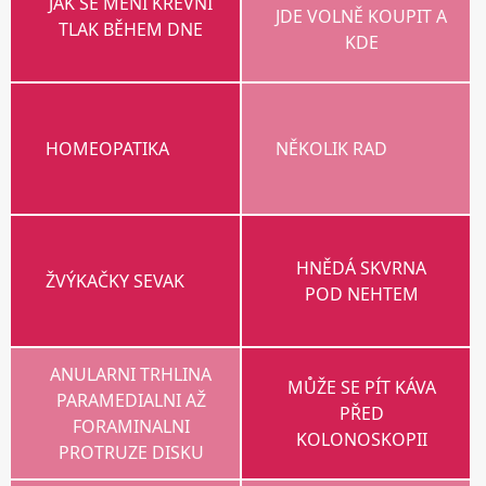
JAK SE MĚNÍ KREVNÍ
JDE VOLNĚ KOUPIT A
TLAK BĚHEM DNE
KDE
HOMEOPATIKA
NĚKOLIK RAD
HNĚDÁ SKVRNA
ŽVÝKAČKY SEVAK
POD NEHTEM
ANULARNI TRHLINA
MŮŽE SE PÍT KÁVA
PARAMEDIALNI AŽ
PŘED
FORAMINALNI
KOLONOSKOPII
PROTRUZE DISKU