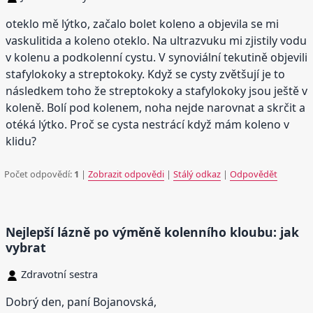
oteklo mě lýtko, začalo bolet koleno a objevila se mi
vaskulitida a koleno oteklo. Na ultrazvuku mi zjistily vodu
v kolenu a podkolenní cystu. V synoviální tekutině objevili
stafylokoky a streptokoky. Když se cysty zvětšují je to
následkem toho že streptokoky a stafylokoky jsou ještě v
koleně. Bolí pod kolenem, noha nejde narovnat a skrčit a
otéká lýtko. Proč se cysta nestrácí když mám koleno v
klidu?
Počet odpovědí:
1
|
Zobrazit odpovědi
|
Stálý odkaz
|
Odpovědět
Nejlepší lázně po výměně kolenního kloubu: jak
vybrat
Zdravotní sestra
Dobrý den, paní Bojanovská,