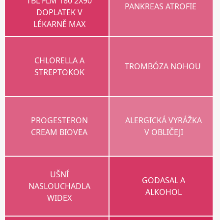
TBL FLM 180 2X90
PANKREAS ATROFIE
DOPLATEK V
LÉKARNĚ MAX
CHLORELLA A
TROMBÓZA NOHOU
STREPTOKOK
PROGESTERON
ALERGICKÁ VYRÁŽKA
CREAM BIOVEA
V OBLIČEJI
UŠNÍ
GODASAL A
NASLOUCHADLA
ALKOHOL
WIDEX