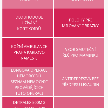
DLOUHODOBÉ
POLOHY PRI
UŽÍVÁNÍ
MILOVANI OBRAZKY
KORTIKOIDŮ
KOŽNÍ AMBULANCE
VZOR SMUTEČNÍ
PRAHA KARLOVO
ŘEČ PRO MAMINKU
NÁMĚSTÍ
LONGOVA OPERACE
HEMOROIDŮ
ANTIDEPRESIVA BEZ
SEZNAM NEMOCNIC
PŘEDPISU LEXAURIN
PROVÁDĚJÍCÍCH
TUTO OPERACI
DETRALEX 500MG