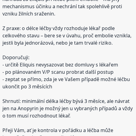
mechanismus účinku a nechrání tak spolehlivě proti
vzniku žilních sraženin.
Z praxe: o délce léčby vždy rozhoduje lékař podle
celkového stavu – bere se v úvahu, proč embolie vznikla,
jestli byla jednorázová, nebo je tam trvalé riziko.
Doporučuji:
- určitě Eliquis nevysazovat bez domluvy s lékařem
- po plánovaném V/P scanu probrat další postup
- zeptat se přímo, zda je ve Vašem případě možné léčbu
ukončit po 3 měsících
Shrnutí: minimální délka léčby bývá 3 měsíce, ale návrat
jen na Anopyrin je možný jen u vybraných případů a vždy
o tom musí rozhodnout lékař.
Přeji Vám, ať je kontrola v pořádku a léčba může