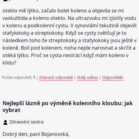
oteklo mě lýtko, začalo bolet koleno a objevila se mi
vaskulitida a koleno oteklo. Na ultrazvuku mi zjistily vodu
v kolenu a podkolenní cystu. V synoviální tekutině objevili
stafylokoky a streptokoky. Když se cysty zvětšují je to
následkem toho že streptokoky a stafylokoky jsou ještě v
koleně. Bolí pod kolenem, noha nejde narovnat a skrčit a
otéká lýtko. Proč se cysta nestrácí když mám koleno v
klidu?
Počet odpovědí:
1
|
Zobrazit odpovědi
|
Stálý odkaz
|
Odpovědět
Nejlepší lázně po výměně kolenního kloubu: jak
vybrat
Zdravotní sestra
Dobrý den, paní Bojanovská,