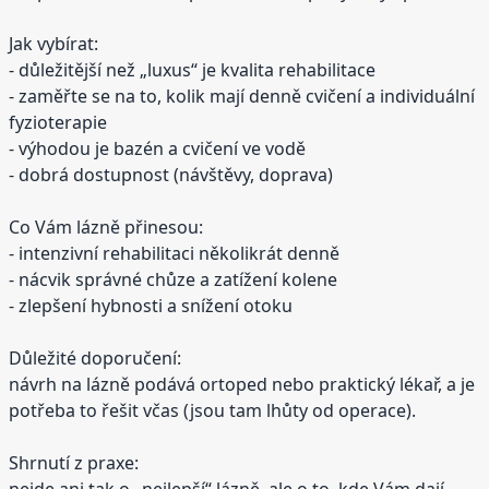
Jak vybírat:
- důležitější než „luxus“ je kvalita rehabilitace
- zaměřte se na to, kolik mají denně cvičení a individuální
fyzioterapie
- výhodou je bazén a cvičení ve vodě
- dobrá dostupnost (návštěvy, doprava)
Co Vám lázně přinesou:
- intenzivní rehabilitaci několikrát denně
- nácvik správné chůze a zatížení kolene
- zlepšení hybnosti a snížení otoku
Důležité doporučení:
návrh na lázně podává ortoped nebo praktický lékař, a je
potřeba to řešit včas (jsou tam lhůty od operace).
Shrnutí z praxe:
nejde ani tak o „nejlepší“ lázně, ale o to, kde Vám dají