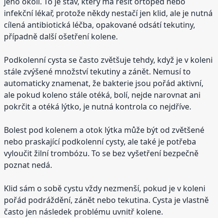
jeho okolí. To je stav, který má řešit ortoped nebo
infekční lékař, protože někdy nestačí jen klid, ale je nutná
cílená antibiotická léčba, opakované odsátí tekutiny,
případně další ošetření kolene.
Podkolenní cysta se často zvětšuje tehdy, když je v koleni
stále zvýšené množství tekutiny a zánět. Nemusí to
automaticky znamenat, že bakterie jsou pořád aktivní,
ale pokud koleno stále otéká, bolí, nejde narovnat ani
pokrčit a otéká lýtko, je nutná kontrola co nejdříve.
Bolest pod kolenem a otok lýtka může být od zvětšené
nebo praskající podkolenní cysty, ale také je potřeba
vyloučit žilní trombózu. To se bez vyšetření bezpečně
poznat nedá.
Klid sám o sobě cystu vždy nezmenší, pokud je v koleni
pořád podráždění, zánět nebo tekutina. Cysta je vlastně
často jen následek problému uvnitř kolene.