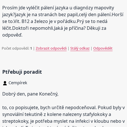
Prosím jde vyléčit pálení jazyka u diagnózy mapovity
jazyk?jazyk je na stranách bez papil,celý den pálení.Horší
se to.Vit. B12 a železo je v pořádku.Prý se to nedá
léčit.Doktoři nepomohli.Jaká je příčina? Děkuji za
odpověď.
Počet odpovědí:
1
|
Zobrazit odpovědi
|
Stálý odkaz
|
Odpovědět
Ptřebuji poradit
Cempírek
Dobrý den, pane Konečný,
to, co popisujete, bych určitě nepodceňoval. Pokud byly v
synoviální tekutině z kolene nalezeny stafylokoky a
streptokoky, je potřeba myslet na infekci v kloubu nebo v