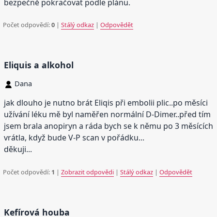
bezpečně pokračovat podle plánu.
Počet odpovědí:
0
|
Stálý odkaz
|
Odpovědět
Eliquis a alkohol
Dana
jak dlouho je nutno brát Eliqis při embolii plic..po měsíci
užívání léku mě byl naměřen normální D-Dimer..před tím
jsem brala anopiryn a ráda bych se k němu po 3 měsících
vrátla, když bude V-P scan v pořádku...
děkuji...
Počet odpovědí:
1
|
Zobrazit odpovědi
|
Stálý odkaz
|
Odpovědět
Kefírová houba