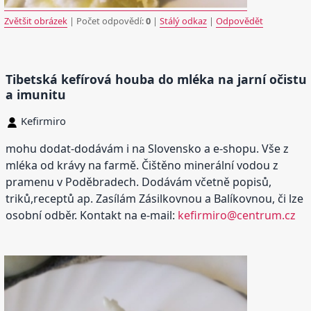
Zvětšit obrázek
| Počet odpovědí:
0
|
Stálý odkaz
|
Odpovědět
Tibetská kefírová houba do mléka na jarní očistu
a imunitu
Kefirmiro
mohu dodat-dodávám i na Slovensko a e-shopu. Vše z
mléka od krávy na farmě. Čištěno minerální vodou z
pramenu v Poděbradech. Dodávám včetně popisů,
triků,receptů ap. Zasílám Zásilkovnou a Balíkovnou, či lze
osobní odběr. Kontakt na e-mail:
kefirmiro@centrum.cz