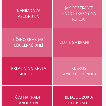
JAK ODSTRANIT
NÁHRADA ZA
HNĚDÉ SKVRNY NA
ASCORUTIN
RUKOU
Z ČEHO SE VYRÁBÍ
ZLUTE SMRKANI
LÉK ČERNÉ UHLÍ
KREATININ V KRVI A
KUSKUS
ALKOHOL
GLYKEMICKÝ INDEX
ČIM NAHRADIT
BETALOC ZOK A
ANOPYRIN
TLOUSTNUTI