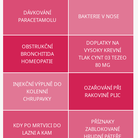
DÁVKOVÁNÍ
BAKTERIE V NOSE
PARACETAMOLU
DOPLATKY NA
OBSTRUKČNÍ
VYSOKY KREVNÍ
BRONCHITIDA
TLAK CYNT 03 TEZEO
HOMEOPATIE
80 MG
INJEKČNÍ VÝPLNĚ DO
OZAŘOVÁNÍ PŘI
KOLENNÍ
RAKOVINĚ PLIC
CHRUPAVKY
PŘÍZNAKY
KDY PO MRTVICI DO
ZABLOKOVANÉ
LAZNI A KAM
HRUDNÍ PÁTEŘE