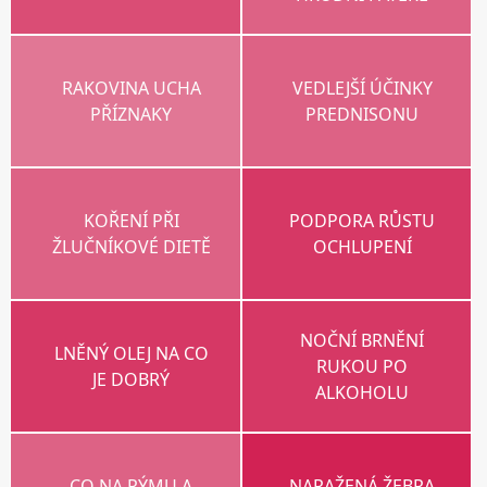
RAKOVINA UCHA
VEDLEJŠÍ ÚČINKY
PŘÍZNAKY
PREDNISONU
KOŘENÍ PŘI
PODPORA RŮSTU
ŽLUČNÍKOVÉ DIETĚ
OCHLUPENÍ
NOČNÍ BRNĚNÍ
LNĚNÝ OLEJ NA CO
RUKOU PO
JE DOBRÝ
ALKOHOLU
CO NA RÝMU A
NARAŽENÁ ŽEBRA