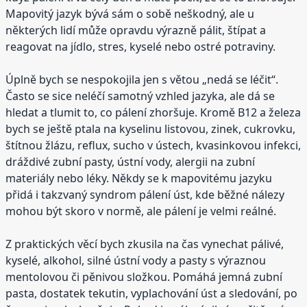
Mapovitý jazyk bývá sám o sobě neškodný, ale u
některých lidí může opravdu výrazně pálit, štípat a
reagovat na jídlo, stres, kyselé nebo ostré potraviny.
Úplně bych se nespokojila jen s větou „nedá se léčit“.
Často se sice neléčí samotný vzhled jazyka, ale dá se
hledat a tlumit to, co pálení zhoršuje. Kromě B12 a železa
bych se ještě ptala na kyselinu listovou, zinek, cukrovku,
štítnou žlázu, reflux, sucho v ústech, kvasinkovou infekci,
dráždivé zubní pasty, ústní vody, alergii na zubní
materiály nebo léky. Někdy se k mapovitému jazyku
přidá i takzvaný syndrom pálení úst, kde běžné nálezy
mohou být skoro v normě, ale pálení je velmi reálné.
Z praktických věcí bych zkusila na čas vynechat pálivé,
kyselé, alkohol, silné ústní vody a pasty s výraznou
mentolovou či pěnivou složkou. Pomáhá jemná zubní
pasta, dostatek tekutin, vyplachování úst a sledování, po