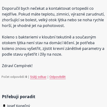
Doporučil bych nečekat a kontaktovat ortopedii co
nejdříve. Pokud máte teplotu, zimnici, výrazné zarudnutí,
zhoršující se bolest, velký otok lýtka nebo se noha rychle
horší, je vhodné jet na pohotovost.
Koleno s bakteriemi v kloubní tekutině a současným
otokem lýtka není stav na domácí léčení. Je potřeba
koleno znovu vyšetřit, zjistit krevní zánětlivé parametry a
podle stavu vyšetřit i žíly na noze.
Zdraví Cempírek!
Počet odpovědí:
0
|
Stálý odkaz
|
Odpovědět
Ptřebuji poradit
Josef Konečný