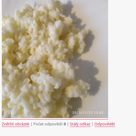
Zvětšit obrázek
| Počet odpovědí:
0
|
Stálý odkaz
|
Odpovědět