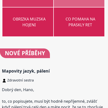
OBRIZKA MUZSKA
CO POMAHA NA
HOJENI
PRASKLY RET
NOVÉ
PŘÍBĚHY
Mapovity jazyk, pálení
Zdravotní sestra
Dobrý den, Hano,
to, co popisujete, musí být hodně nepříjemné, zvlášť
když pálení trvá celý den a máte pocit, že se to zhoršuje.