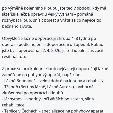
po výměně kolenního kloubu jste teď v období, kdy má
lázeňská léčba opravdu velký význam – pomáhá
rozhýbat kloub, snížit bolest a vrátit se co nejvíce do
běžného života.
Obvykle se lázně doporučují zhruba 4–8 týdnů po
operaci (podle hojení a doporučení ortopeda). Pokud
jste byla operována 22. 4. 2026, je teď ideální čas začít
řešit nástup.
Z praxe se pro kolenní kloub nejčastěji doporučují lázně
zaměřené na pohybový aparát, například:
- Lázně Bohdaneč – velmi dobré na klouby a rehabilitaci
- Třeboň (Bertiny lázně, Lázně Aurora) – výborné
zkušenosti po operacích kloubů
- Jáchymov – vhodný i při větších bolestech, silná
rehabilitace
- Teplice v Čechách – specializace na pohybový aparát