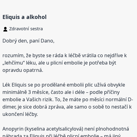
Eliquis a alkohol
Zdravotní sestra
Dobrý den, paní Dano,
rozumím, že byste se ráda k léčbě vrátila co nejdříve k
„lehčímu“ léku, ale u plicní embolie je potřeba být
opravdu opatrná.
Lék Eliquis se po prodělané embolii plic užívá obvykle
minimálně 3 měsíce, často ale i déle – podle příčiny
embolie a Vašich rizik. To, že máte po měsíci normální D-
dimer, je sice dobrá zpráva, ale samo o sobě to nestačí k
ukončení léčby.
Anopyrin (kyselina acetylsalicylová) není plnohodnotná
náhrada za Eliquis při léčbě plicní embolie – má jiný