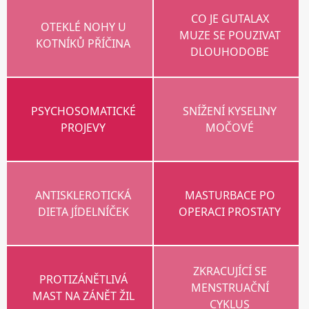
CO JE GUTALAX
OTEKLÉ NOHY U
MUZE SE POUZIVAT
KOTNÍKŮ PŘÍČINA
DLOUHODOBE
PSYCHOSOMATICKÉ
SNÍŽENÍ KYSELINY
PROJEVY
MOČOVÉ
ANTISKLEROTICKÁ
MASTURBACE PO
DIETA JÍDELNÍČEK
OPERACI PROSTATY
ZKRACUJÍCÍ SE
PROTIZÁNĚTLIVÁ
MENSTRUAČNÍ
MAST NA ZÁNĚT ŽIL
CYKLUS