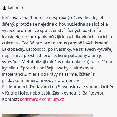
kefirmiro
Kefírová zrna (houba je nesprávný název desítky let
šířený, protože se nejedná o houbu).Jedná se složité a
vysoce proměnlivé společenství různých bakterií a
kvasinek,mikroorganismů žijících v bílkovinách, tucích a
cukrech - Cca 36 pro organismus prospěšných kmenů
Laktobacily, Lactococci po kvasinky. Ve střevech vytvářejí
nepříznivé prostředí pro rozličné patogeny a tím je
vytěsňují. Metabolizují mléčný cukr (laktózu) na mléčnou
kyselinu. Zpravidla snášejí i osoby s laktózovou
intolerancí.Z mléka od krávy na farmě, čištění s
přídavkem minerální vody z pramene v
Poděbradech.Dodávám i na Slovensko a e-shopu. Odběr
v Kutné Hoře, nebo zašlu Zásilkovnou, či Balíkovnou.
Kontakt:
kefirmiro@centrum.cz