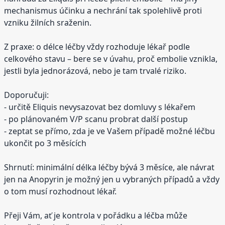
mechanismus účinku a nechrání tak spolehlivě proti
vzniku žilních sraženin.
Z praxe: o délce léčby vždy rozhoduje lékař podle
celkového stavu – bere se v úvahu, proč embolie vznikla,
jestli byla jednorázová, nebo je tam trvalé riziko.
Doporučuji:
- určitě Eliquis nevysazovat bez domluvy s lékařem
- po plánovaném V/P scanu probrat další postup
- zeptat se přímo, zda je ve Vašem případě možné léčbu
ukončit po 3 měsících
Shrnutí: minimální délka léčby bývá 3 měsíce, ale návrat
jen na Anopyrin je možný jen u vybraných případů a vždy
o tom musí rozhodnout lékař.
Přeji Vám, ať je kontrola v pořádku a léčba může