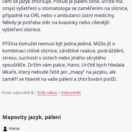
čem se jazyk zhoršuje. Pokud je pálení silné, určitě má
smysl vyšetření u stomatologa se zaměřením na sliznice,
případně na ORL nebo v ambulanci ústní medicíny.
Někdy je potřeba stěr na kvasinky nebo cílenější
vyšetření sliznice.
Příčina bohužel nemusí být jedna jediná. Může jít o
kombinaci citlivé sliznice, zánětlivé reakce, podráždění,
stresu, suchosti v ústech nebo jiného skrytého
spouštěče. Držím vám palce, Hano. Určitě bych hledala
lékaře, který nebude řešit jen „mapy“ na jazyku, ale
zaměří se hlavně na vaše pálení a zhoršování potíží.
Počet odpovědí:
0
|
Stálý odkaz
|
Odpovědět
Mapovity jazyk, pálení
Hana