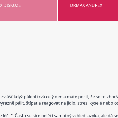
X DISKUZE
DRMAX ANUREX
zvlášť když pálení trvá celý den a máte pocit, že se to zho
razně pálit, štípat a reagovat na jídlo, stres, kyselé nebo o
 léčit“. Často se sice neléčí samotný vzhled jazyka, ale dá s