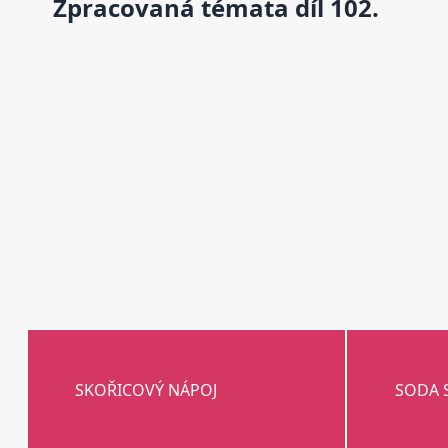
Zpracovaná témata díl 102.
SKOŘICOVÝ NÁPOJ
SODA 