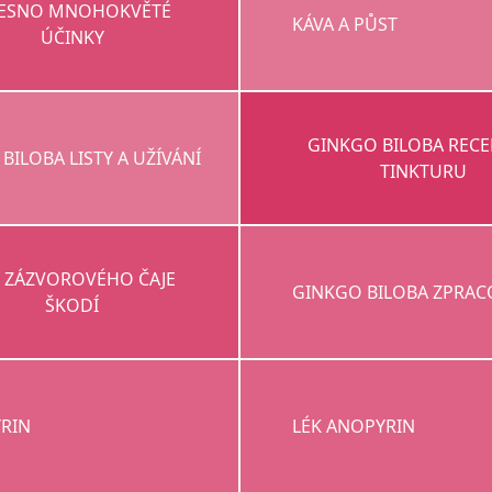
ESNO MNOHOKVĚTÉ
KÁVA A PŮST
ÚČINKY
GINKGO BILOBA RECE
BILOBA LISTY A UŽÍVÁNÍ
TINKTURU
Í ZÁZVOROVÉHO ČAJE
GINKGO BILOBA ZPRAC
ŠKODÍ
RIN
LÉK ANOPYRIN