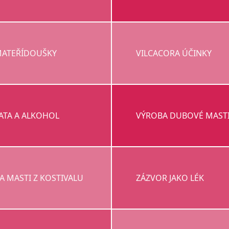
 MATEŘÍDOUŠKY
VILCACORA ÚČINKY
ATA A ALKOHOL
VÝROBA DUBOVÉ MAST
A MASTI Z KOSTIVALU
ZÁZVOR JAKO LÉK